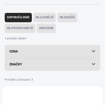
Ř
a
DOPORUČUJEME
NEJLEVNĚJŠÍ
NEJDRAŽŠÍ
z
e
NEJPRODÁVANĚJŠÍ
ABECEDNĚ
n
í
1
položek celkem
p
r
CENA
o
d
u
ZNAČKY
k
t
ů
Položek k zobrazení:
1
V
ý
p
i