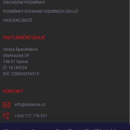
OBCHODNÍ PODMÍNKY
PODMÍNKY OCHRANY OSOBNÍCH ÚDAJŮ
VRÁCENÍ ZBOŽÍ
FAKTURAČNÍ ÚDAJE
Tereza Španihelová
Olomoucká 29
746 01 Opava
IČ: 76149234
DIČ: CZ8653256315
KONTAKT
info
@
redarms.cz
+420 777 778 551
REDARMS na Facebooku