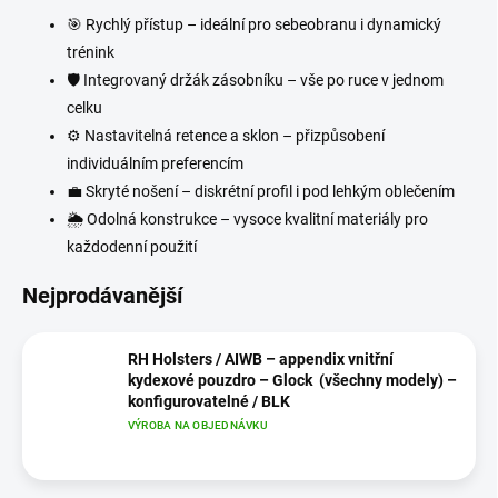
🎯 Rychlý přístup – ideální pro sebeobranu i dynamický
trénink
🛡 Integrovaný držák zásobníku – vše po ruce v jednom
celku
⚙
Nastavitelná retence a sklon – přizpůsobení
individuálním preferencím
💼 Skryté nošení – diskrétní profil i pod lehkým oblečením
🌦
Odolná konstrukce – vysoce kvalitní materiály pro
každodenní použití
Nejprodávanější
RH Holsters / AIWB – appendix vnitřní
kydexové pouzdro – Glock (všechny modely) –
konfigurovatelné / BLK
VÝROBA NA OBJEDNÁVKU