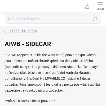
Přejít
na
obsah
Hledat
KYDEX - POUZDRA
AIWB - SIDECAR
✅ AIWB (Appendix Inside the Waistband) pouzdra typu Sidecar
jsou určena pro nošení zbraně vpředu na těle v oblasti břicha
(appendix carry) s integrovaným držákem zásobníku. Tento styl
nošení zajišťuje bleskové tasení, perfektní kontrolu zbraně a
pohodlné skryté nošení. Na MWARMS.CZ nabízíme Sidecar
pouzdra, která jsme osobně testovali a víme, že poskytují stabilitu,
bezpečnost a vysokou míru přizpůsobení.
Proč zvolit AIWB Sidecar pouzdro?