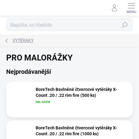
Přejít
na
obsah
Hledat
VYTĚRÁKY
PRO MALORÁŽKY
Nejprodávanější
BoreTech Bavlněné čtvercové vytěráky X-
Count .20 / .22 rim fire (500 ks)
SKLADEM
BoreTech Bavlněné čtvercové vytěráky X-
Count .20 / .22 rim fire (1000 ks)