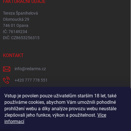
FAKTURAČNÍ ÚDAJE
Tereza Španihelová
Olomoucká 29
746 01 Opava
IČ: 76149234
DIČ: CZ8653256315
KONTAKT
info
@
redarms.cz
+420 777 778 551
REDARMS na Facebooku
Vstup je povolen pouze uživatelům starším 18 let, také
používáme cookies, abychom Vám umožnili pohodlné
redarms_cz/
prohlížení webu a díky analýze provozu webu neustále
YOUTUBE
zlepšovali jeho funkce, výkon a použitelnost.
Více
informací
@misswick_cz