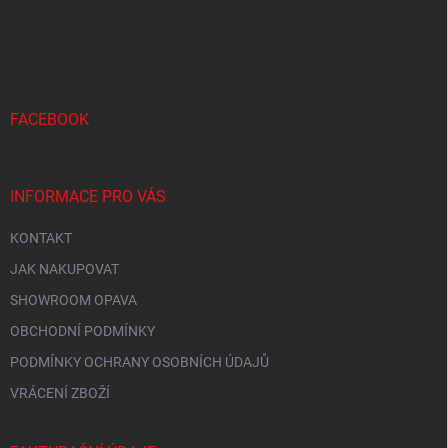
Z
a
á
c
p
í
p
a
r
t
v
í
FACEBOOK
k
y
v
ý
INFORMACE PRO VÁS
p
i
KONTAKT
s
u
JAK NAKUPOVAT
SHOWROOM OPAVA
OBCHODNÍ PODMÍNKY
PODMÍNKY OCHRANY OSOBNÍCH ÚDAJŮ
VRÁCENÍ ZBOŽÍ