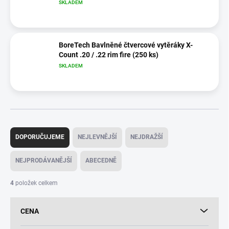
SKLADEM
BoreTech Bavlněné čtvercové vytěráky X-
Count .20 / .22 rim fire (250 ks)
SKLADEM
Ř
a
DOPORUČUJEME
NEJLEVNĚJŠÍ
NEJDRAŽŠÍ
z
e
NEJPRODÁVANĚJŠÍ
ABECEDNĚ
n
í
4
položek celkem
p
r
CENA
o
d