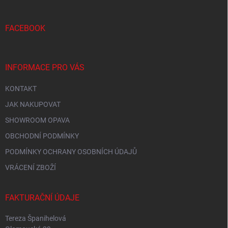
p
a
r
t
v
í
FACEBOOK
k
y
v
ý
INFORMACE PRO VÁS
p
i
KONTAKT
s
u
JAK NAKUPOVAT
SHOWROOM OPAVA
OBCHODNÍ PODMÍNKY
PODMÍNKY OCHRANY OSOBNÍCH ÚDAJŮ
VRÁCENÍ ZBOŽÍ
FAKTURAČNÍ ÚDAJE
Tereza Španihelová