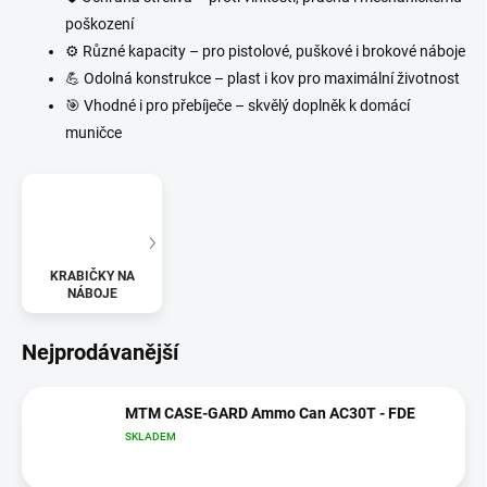
poškození
⚙
Různé kapacity – pro pistolové, puškové i brokové náboje
💪 Odolná konstrukce – plast i kov pro maximální životnost
🎯
Vhodné i pro přebíječe – skvělý doplněk k domácí
muničce
KRABIČKY NA
NÁBOJE
Nejprodávanější
MTM CASE-GARD Ammo Can AC30T - FDE
SKLADEM