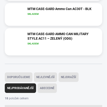
MTM CASE-GARD Ammo Can AC30T - BLK
SKLADEM
MTM CASE-GARD AMMO CAN MILITARY
STYLE AC11 – ZELENÝ (ODG)
SKLADEM
Ř
a
DOPORUČUJEME
NEJLEVNĚJŠÍ
NEJDRAŽŠÍ
z
e
NEJPRODÁVANĚJŠÍ
ABECEDNĚ
n
í
18
položek celkem
p