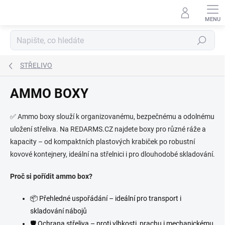
Přejít
na
obsah
Hledat
STŘELIVO
AMMO BOXY
✅ Ammo boxy slouží k organizovanému, bezpečnému a odolnému
uložení střeliva. Na REDARMS.CZ najdete boxy pro různé ráže a
kapacity – od kompaktních plastových krabiček po robustní
kovové kontejnery, ideální na střelnici i pro dlouhodobé skladování.
Proč si pořídit ammo box?
📦 Přehledné uspořádání – ideální pro transport i
skladování nábojů
🛡 Ochrana střeliva – proti vlhkosti, prachu i mechanickému