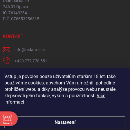
Olomoucká 29
746 01 Opava
IČ: 76149234
DIČ: CZ8653256315
KONTAKT
info
@
redarms.cz
+420 777 778 551
REDARMS na Facebooku
Vstup je povolen pouze uživatelům starším 18 let, také
používáme cookies, abychom Vám umožnili pohodlné
redarms_cz/
prohlížení webu a díky analýze provozu webu neustále
YOUTUBE
zlepšovali jeho funkce, výkon a použitelnost.
Více
informací
@misswick_cz
Nastavení
Zobrazit