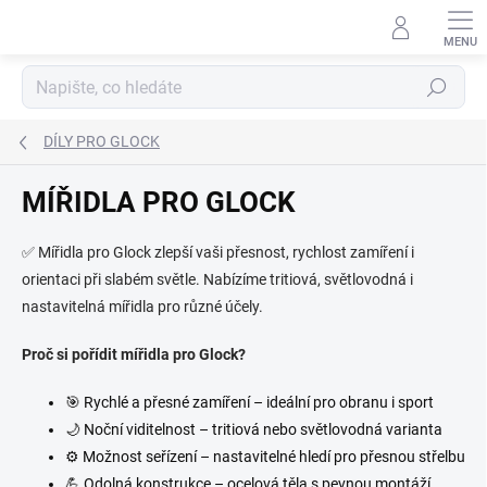
Přejít
na
obsah
Hledat
DÍLY PRO GLOCK
MÍŘIDLA PRO GLOCK
✅ Mířidla pro Glock zlepší vaši přesnost, rychlost zamíření i
orientaci při slabém světle. Nabízíme tritiová, světlovodná i
nastavitelná mířidla pro různé účely.
Proč si pořídit mířidla pro Glock?
🎯 Rychlé a přesné zamíření – ideální pro obranu i sport
🌙 Noční viditelnost – tritiová nebo světlovodná varianta
⚙
Možnost seřízení – nastavitelné hledí pro přesnou střelbu
💪 Odolná konstrukce – ocelová těla s pevnou montáží