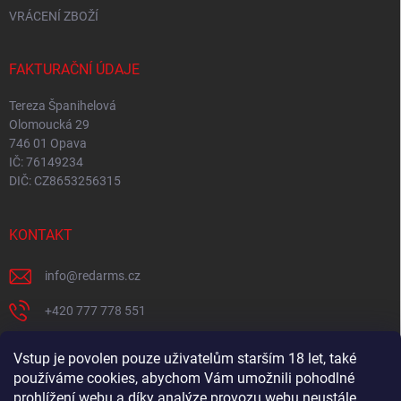
VRÁCENÍ ZBOŽÍ
FAKTURAČNÍ ÚDAJE
Tereza Španihelová
Olomoucká 29
746 01 Opava
IČ: 76149234
DIČ: CZ8653256315
KONTAKT
info
@
redarms.cz
+420 777 778 551
REDARMS na Facebooku
Vstup je povolen pouze uživatelům starším 18 let, také
používáme cookies, abychom Vám umožnili pohodlné
redarms_cz/
prohlížení webu a díky analýze provozu webu neustále