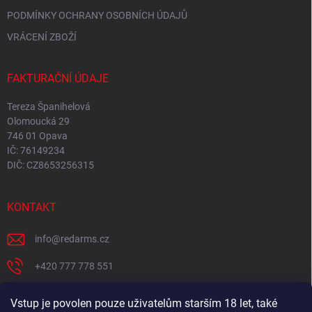
PODMÍNKY OCHRANY OSOBNÍCH ÚDAJŮ
VRÁCENÍ ZBOŽÍ
FAKTURAČNÍ ÚDAJE
Tereza Španihelová
Olomoucká 29
746 01 Opava
IČ: 76149234
DIČ: CZ8653256315
KONTAKT
info
@
redarms.cz
+420 777 778 551
REDARMS na Facebooku
Vstup je povolen pouze uživatelům starším 18 let, také