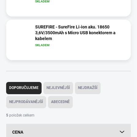
SKLADEM
SUREFIRE - SureFire Li-ion aku. 18650
3,6V/3500mAh s Micro USB konektorem a
kabelem
SKLADEM
Ř
a
DOPORUČUJEME
NEJLEVNĚJŠÍ
NEJDRAŽŠÍ
z
e
NEJPRODÁVANĚJŠÍ
ABECEDNĚ
n
í
5
položek celkem
p
r
CENA
o