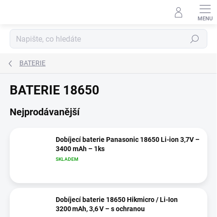
Přejít
na
obsah
Hledat
BATERIE
BATERIE 18650
Nejprodávanější
Dobíjecí baterie Panasonic 18650 Li-ion 3,7V –
3400 mAh – 1ks
SKLADEM
Dobíjecí baterie 18650 Hikmicro / Li‑Ion
3200 mAh, 3,6 V – s ochranou