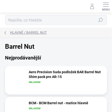
Přejít
na
obsah
Hledat
HLAVNĚ / BARREL NUT
Barrel Nut
Nejprodávanější
Aero Precision Sada podložek BAR Barrel Nut
Shim pack pro AR-15
SKLADEM
BCM - BCM Barrel nut - matice hlavně
SKLADEM