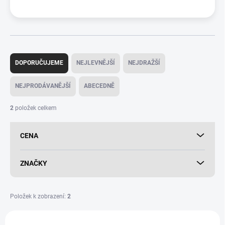
Ř
a
DOPORUČUJEME
NEJLEVNĚJŠÍ
NEJDRAŽŠÍ
z
e
NEJPRODÁVANĚJŠÍ
ABECEDNĚ
n
í
2
položek celkem
p
r
CENA
o
d
u
ZNAČKY
k
t
ů
Položek k zobrazení:
2
V