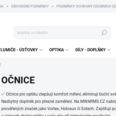
VA
OBCHODNÍ PODMÍNKY
PODMÍNKY OCHRANY OSOBNÍCH Ú
Hledat
TLUMIČE - ÚSŤOVKY
OPTIKA
DÍLY - DOPLŇKY
E
OČNICE
✅ Očnice pro optiku zlepšují komfort míření, eliminují boční s
Nezbytný doplněk pro přesné zaměření. Na MWARMS.CZ nabízí
prověřených značek jako Vortex, Holosun či Eotech. Zajišťují po
a zároveň chrání optiku i vaše oko při intenzivním používání.