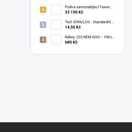
Puška samonabíjecí Faxon
Ascent pro AR-15 .223 Rem
33 150 Kč
10,5" – BLK
Terč IDPA/LOS - Standardní
velikost
14,50 Kč
Náboj .223 REM GGG – FMJ
55gr / PAPÍROVÉ BALENÍ
680 Kč
Z
á