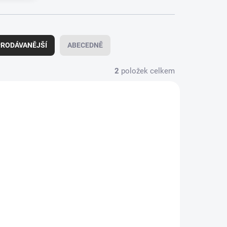
RODÁVANĚJŠÍ
ABECEDNĚ
2
položek celkem
KLADEM
pro
y