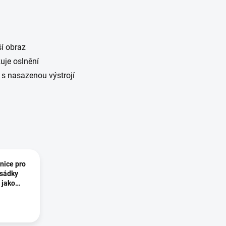
ší obraz
uje oslnění
 s nasazenou výstrojí
nice pro
dsádky
 jako