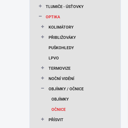
n
TLUMIČE - ÚSŤOVKY
í
p
OPTIKA
a
n
KOLIMÁTORY
e
PŘIBLIŽOVÁKY
l
PUŠKOHLEDY
LPVO
TERMOVIZE
NOČNÍ VIDĚNÍ
OBJÍMKY / OČNICE
OBJÍMKY
OČNICE
PŘÍSVIT