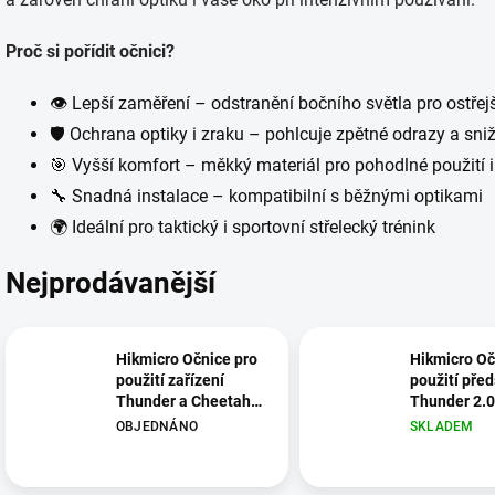
Proč si pořídit očnici?
👁 Lepší zaměření – odstranění bočního světla pro ostřej
🛡 Ochrana optiky i zraku – pohlcuje zpětné odrazy a sniž
🎯 Vyšší komfort – měkký materiál pro pohodlné použití i
🔧 Snadná instalace – kompatibilní s běžnými optikami
🌍
Ideální pro taktický i sportovní střelecký trénink
Nejprodávanější
Hikmicro Očnice pro
Hikmicro Oč
použití zařízení
použití pře
Thunder a Cheetah
Thunder 2.0
jako zaměřovače /
monokulár
OBJEDNÁNO
SKLADEM
monokuláru