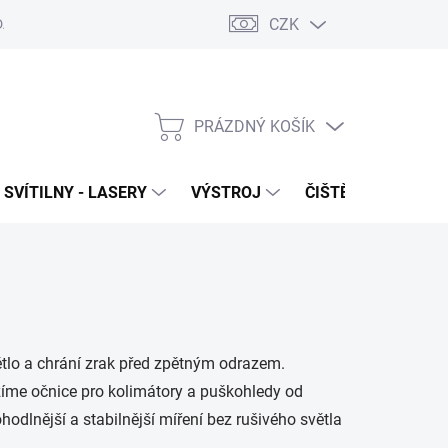
CZK
DAJŮ
VRÁCENÍ ZBOŽÍ
PRÁZDNÝ KOŠÍK
NÁKUPNÍ
KOŠÍK
SVÍTILNY - LASERY
VÝSTROJ
ČIŠTĚNÍ - NÁŘADÍ
větlo a chrání zrak před zpětným odrazem.
me očnice pro kolimátory a puškohledy od
hodlnější a stabilnější míření bez rušivého světla