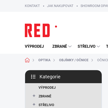
Přejít
KONTAKT
JAK NAKUPOVAT
SHOWROOM OPA
na
obsah
VÝPRODEJ
ZBRANĚ
STŘELIVO
Domů
OPTIKA
OBJÍMKY / OČNICE
OČNIC
P
Kategorie
o
Přeskočit
s
kategorie
t
VÝPRODEJ
r
ZBRANĚ
a
n
STŘELIVO