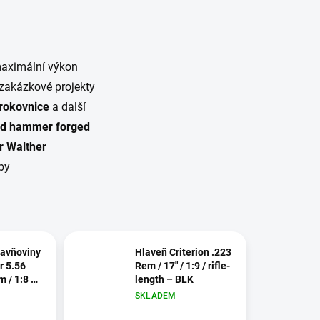
maximální výkon
 zakázkové projekty
rokovnice
a další
ld hammer forged
r Walther
by
lavňoviny
Hlaveň Criterion .223
r 5.56
Rem / 17" / 1:9 / rifle-
 / 1:8 –
length – BLK
SKLADEM