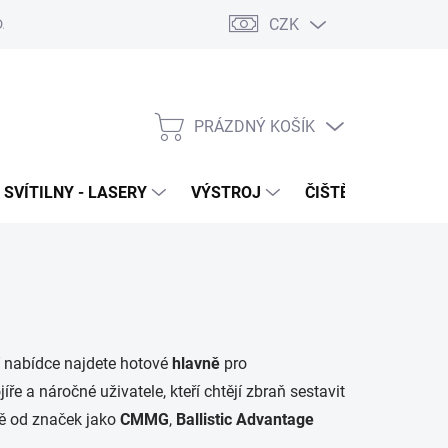
CZK
DAJŮ
VRÁCENÍ ZBOŽÍ
PRÁZDNÝ KOŠÍK
NÁKUPNÍ
KOŠÍK
SVÍTILNY - LASERY
VÝSTROJ
ČIŠTĚNÍ - NÁŘADÍ
í nabídce najdete hotové
hlavně
pro
íře a náročné uživatele, kteří chtějí zbraň sestavit
tě od značek jako
CMMG
,
Ballistic Advantage