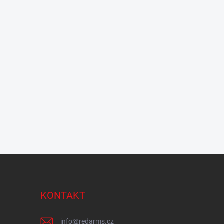
KONTAKT
info
@
redarms.cz