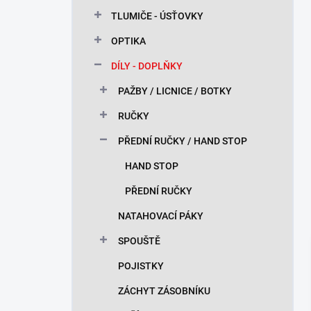
n
TLUMIČE - ÚSŤOVKY
í
p
OPTIKA
a
n
DÍLY - DOPLŇKY
e
PAŽBY / LICNICE / BOTKY
l
RUČKY
PŘEDNÍ RUČKY / HAND STOP
HAND STOP
PŘEDNÍ RUČKY
NATAHOVACÍ PÁKY
SPOUŠTĚ
POJISTKY
ZÁCHYT ZÁSOBNÍKU