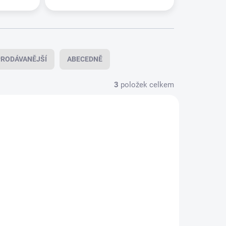
RODÁVANĚJŠÍ
ABECEDNĚ
3
položek celkem
KLADEM
SKLADEM
viny
Hlaveň Criterion .223