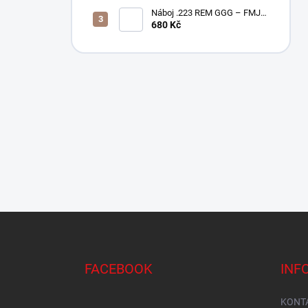
Náboj .223 REM GGG – FMJ
55gr / PAPÍROVÉ BALENÍ
680 Kč
Z
á
p
a
FACEBOOK
INF
t
í
KONT