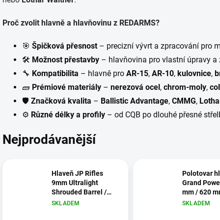
Proč zvolit hlavně a hlavňovinu z REDARMS?
🎯
Špičková přesnost
– precizní vývrt a zpracování pro 
🛠
Možnost přestavby
– hlavňovina pro vlastní úpravy a
🔧
Kompatibilita
– hlavně pro
AR-15
,
AR-10
,
kulovnice
,
b
🧱
Prémiové materiály
–
nerezová ocel
,
chrom-moly
,
co
🛡
Značková kvalita
–
Ballistic Advantage
,
CMMG
,
Lotha
⚙
Různé délky a profily
– od CQB po dlouhé přesné střel
Nejprodávanější
Hlaveň JP Rifles
Polotovar h
9mm Ultralight
Grand Powe
Shrouded Barrel /
mm / 620 mm
5.5" ocel + 16"
BLK
SKLADEM
SKLADEM
hliníková objímka –