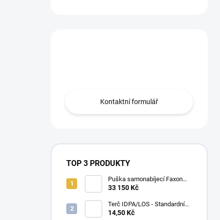
Máte otázku?
Obraťte se na nás.
Kontaktní formulář
TOP 3 PRODUKTY
Puška samonabíjecí Faxon
Ascent pro AR-15 .223 Rem
33 150 Kč
10,5" – BLK
Terč IDPA/LOS - Standardní
velikost
14,50 Kč