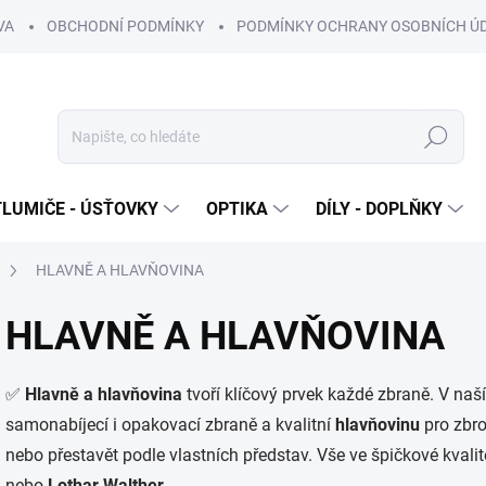
VA
OBCHODNÍ PODMÍNKY
PODMÍNKY OCHRANY OSOBNÍCH Ú
Hledat
TLUMIČE - ÚSŤOVKY
OPTIKA
DÍLY - DOPLŇKY
HLAVNĚ A HLAVŇOVINA
HLAVNĚ A HLAVŇOVINA
✅
Hlavně a hlavňovina
tvoří klíčový prvek každé zbraně. V naš
samonabíjecí i opakovací zbraně a kvalitní
hlavňovinu
pro zbroj
nebo přestavět podle vlastních představ. Vše ve špičkové kvali
nebo
Lothar Walther
.