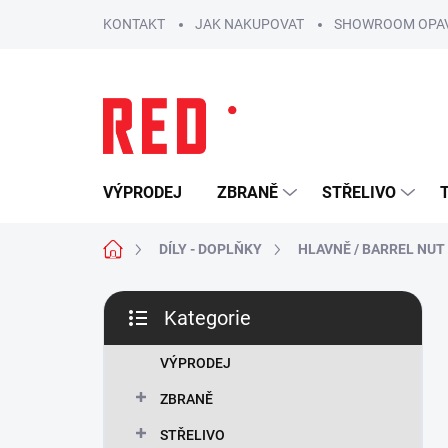
Přejít
KONTAKT
JAK NAKUPOVAT
SHOWROOM OPA
na
obsah
VÝPRODEJ
ZBRANĚ
STŘELIVO
Domů
DÍLY - DOPLŇKY
HLAVNĚ / BARREL NUT
P
Kategorie
o
Přeskočit
s
kategorie
t
VÝPRODEJ
r
ZBRANĚ
a
n
STŘELIVO