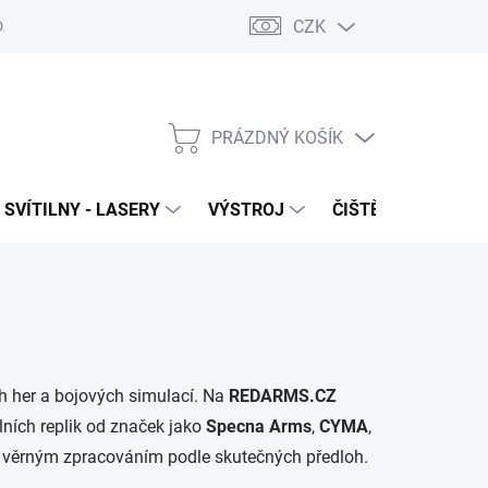
CZK
DAJŮ
VRÁCENÍ ZBOŽÍ
PRÁZDNÝ KOŠÍK
NÁKUPNÍ
KOŠÍK
SVÍTILNY - LASERY
VÝSTROJ
ČIŠTĚNÍ - NÁŘADÍ
h her a bojových simulací. Na
REDARMS.CZ
lních replik od značek jako
Specna Arms
,
CYMA
,
m a věrným zpracováním podle skutečných předloh.