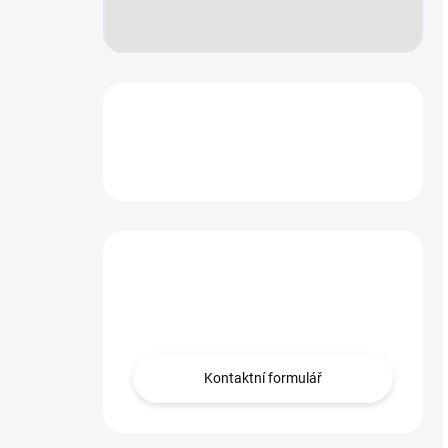
Máte otázku?
Obraťte se na nás.
Kontaktní formulář