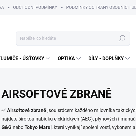
VA
OBCHODNÍ PODMÍNKY
PODMÍNKY OCHRANY OSOBNÍCH Ú
Hledat
TLUMIČE - ÚSŤOVKY
OPTIKA
DÍLY - DOPLŇKY
AIRSOFTOVÉ ZBRANĚ
✅
Airsoftové zbraně
jsou srdcem každého milovníka taktickýc
najdete širokou nabídku elektrických (AEG), plynových i manuá
G&G
nebo
Tokyo Marui
, které vynikají spolehlivostí, výkone