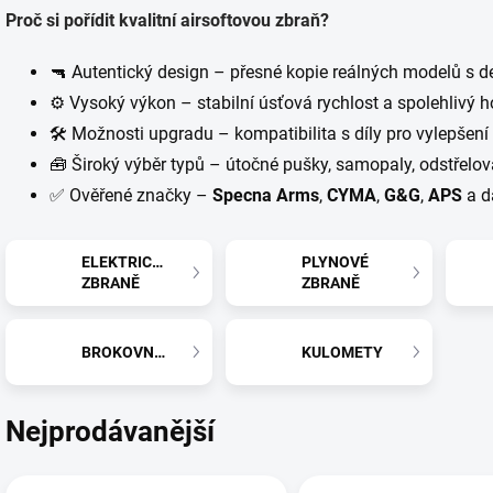
Proč si pořídit kvalitní airsoftovou zbraň?
🔫 Autentický design – přesné kopie reálných modelů s 
⚙
Vysoký výkon – stabilní úsťová rychlost a spolehlivý 
🛠 Možnosti upgradu – kompatibilita s díly pro vylepšení
🧰 Široký výběr typů – útočné pušky, samopaly, odstřelov
✅
Ověřené značky –
Specna Arms
,
CYMA
,
G&G
,
APS
a d
ELEKTRICKÉ
PLYNOVÉ
ZBRANĚ
ZBRANĚ
BROKOVNICE
KULOMETY
Nejprodávanější