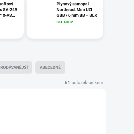
softový
Plynový samopal
s SA-249
Northeast Mini UZI
 X-ASR /
GBB / 6 mm BB – BLK
5" – BLK
SKLADEM
RODÁVANĚJŠÍ
ABECEDNĚ
61
položek celkem
AIRSOFT