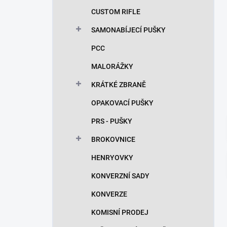
n
CUSTOM RIFLE
í
p
SAMONABÍJECÍ PUŠKY
a
n
PCC
e
MALORÁŽKY
l
KRÁTKÉ ZBRANĚ
OPAKOVACÍ PUŠKY
PRS - PUŠKY
BROKOVNICE
HENRYOVKY
KONVERZNÍ SADY
KONVERZE
KOMISNÍ PRODEJ