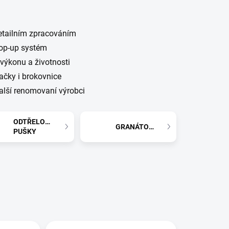
detailním zpracováním
hop-up systém
 výkonu a životnosti
ačky i brokovnice
alší renomovaní výrobci
ODTŘELOVACÍ
GRANÁTOMETY
PUŠKY