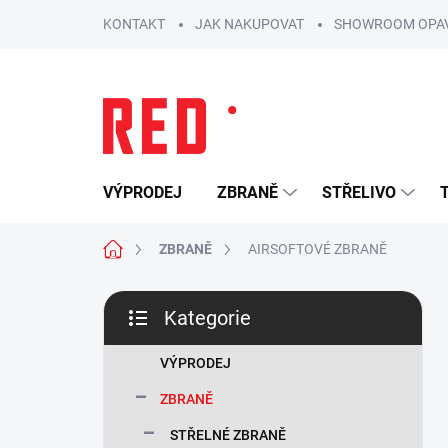
Přejít
KONTAKT
JAK NAKUPOVAT
SHOWROOM OPA
na
obsah
VÝPRODEJ
ZBRANĚ
STŘELIVO
Domů
ZBRANĚ
AIRSOFTOVÉ ZBRANĚ
P
Kategorie
o
Přeskočit
s
kategorie
t
VÝPRODEJ
r
ZBRANĚ
a
n
STŘELNÉ ZBRANĚ