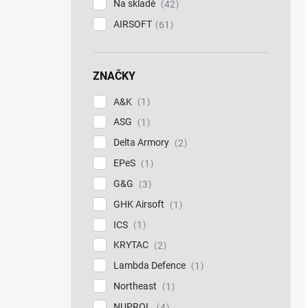
Na skladě
42
AIRSOFT
61
ZNAČKY
A&K
1
ASG
1
Delta Armory
2
EPeS
1
G&G
3
GHK Airsoft
1
ICS
1
KRYTAC
2
Lambda Defence
1
Northeast
1
NUPROL
4