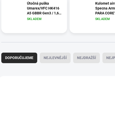
Útočná puška
Kulomet air
Umarex/VFC HK416
Specna Arm
A5 GBBR Gen3 / 1,6 J
PARA CORE™
10,8" – Písková (RAL
6mm BB, 10,
SKLADEM
SKLADEM
8000)
Ř
a
DOPORUČUJEME
NEJLEVNĚJŠÍ
NEJDRAŽŠÍ
NEJP
z
e
n
í
V
p
ý
AIRSOFT
AIRSOFT
r
p
o
i
d
s
u
p
k
r