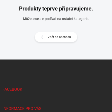
Produkty teprve připravujeme.
Můžete se ale podívat na ostatní kategorie.
Zpět do obchodu
Z
á
p
a
t
í
FACEBOOK
INFORMACE PRO VÁS