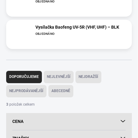
OBJEDNÁNO
Vysílačka Baofeng UV-5R (VHF, UHF) – BLK
OBJEDNÁNO
Ř
a
DOPORUČUJEME
NEJLEVNĚJŠÍ
NEJDRAŽŠÍ
z
e
NEJPRODÁVANĚJŠÍ
ABECEDNĚ
n
í
3
položek celkem
p
r
CENA
o
d
u