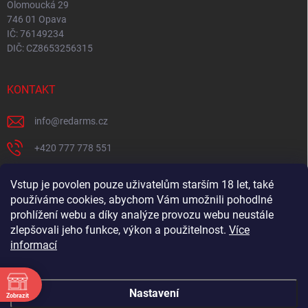
Olomoucká 29
746 01 Opava
IČ: 76149234
DIČ: CZ8653256315
KONTAKT
info
@
redarms.cz
+420 777 778 551
REDARMS na Facebooku
Vstup je povolen pouze uživatelům starším 18 let, také
používáme cookies, abychom Vám umožnili pohodlné
redarms_cz/
prohlížení webu a díky analýze provozu webu neustále
YOUTUBE
zlepšovali jeho funkce, výkon a použitelnost.
Více
informací
@misswick_cz
Nastavení
Zobrazit