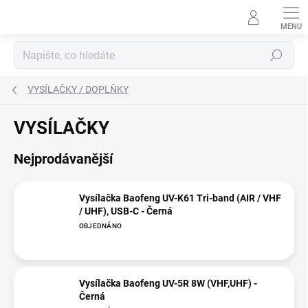
Přejít
na
obsah
Hledat
VYSÍLAČKY / DOPLŇKY
VYSÍLAČKY
Nejprodávanější
Vysílačka Baofeng UV-K61 Tri-band (AIR / VHF
/ UHF), USB-C - Černá
OBJEDNÁNO
Vysílačka Baofeng UV-5R 8W (VHF,UHF) -
Černá