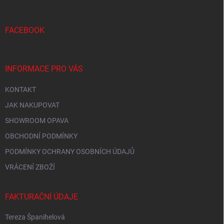
p
a
r
t
v
í
FACEBOOK
k
y
v
ý
INFORMACE PRO VÁS
p
i
KONTAKT
s
u
JAK NAKUPOVAT
SHOWROOM OPAVA
OBCHODNÍ PODMÍNKY
PODMÍNKY OCHRANY OSOBNÍCH ÚDAJŮ
VRÁCENÍ ZBOŽÍ
FAKTURAČNÍ ÚDAJE
Tereza Španihelová