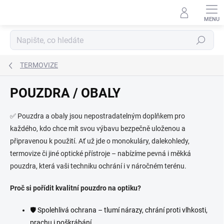
Přejít
na
obsah
Hledat
TERMOVIZE
POUZDRA / OBALY
✅ Pouzdra a obaly jsou nepostradatelným doplňkem pro
každého, kdo chce mít svou výbavu bezpečně uloženou a
připravenou k použití. Ať už jde o monokuláry, dalekohledy,
termovize či jiné optické přístroje – nabízíme pevná i měkká
pouzdra, která vaši techniku ochrání i v náročném terénu.
Proč si pořídit kvalitní pouzdro na optiku?
🛡 Spolehlivá ochrana – tlumí nárazy, chrání proti vlhkosti,
prachu i poškrábání