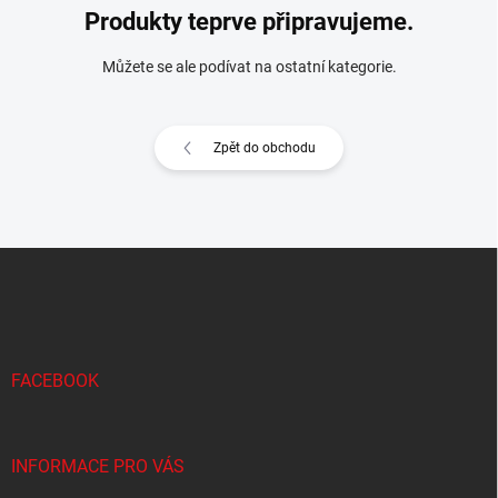
Produkty teprve připravujeme.
Můžete se ale podívat na ostatní kategorie.
Zpět do obchodu
Z
á
p
a
t
í
FACEBOOK
INFORMACE PRO VÁS