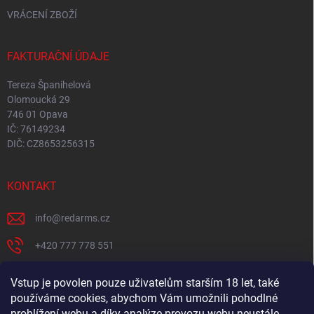
VRÁCENÍ ZBOŽÍ
FAKTURAČNÍ ÚDAJE
Tereza Španihelová
Olomoucká 29
746 01 Opava
IČ: 76149234
DIČ: CZ8653256315
KONTAKT
info
@
redarms.cz
+420 777 778 551
REDARMS na Facebooku
Vstup je povolen pouze uživatelům starším 18 let, také
používáme cookies, abychom Vám umožnili pohodlné
redarms_cz/
prohlížení webu a díky analýze provozu webu neustále