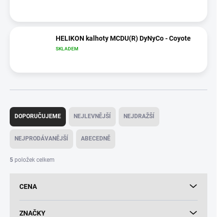
HELIKON kalhoty MCDU(R) DyNyCo - Coyote
SKLADEM
Ř
a
DOPORUČUJEME
NEJLEVNĚJŠÍ
NEJDRAŽŠÍ
z
e
NEJPRODÁVANĚJŠÍ
ABECEDNĚ
n
í
5
položek celkem
p
r
CENA
o
d
u
ZNAČKY