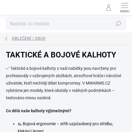
Přejít
na
obsah
Hledat
OBLEČENÍ / OBUV
TAKTICKÉ A BOJOVÉ KALHOTY
✅ Taktické a bojové kalhoty z naší nabídky jsou navrženy pro
profesionály v ozbrojených složkách, airsoftové hráče i náročné
uživatele, kteří nechtějí dělat kompromisy. V MWARMS.CZ
vybíráme jen modely, které obstály v reálných podmínkách –
testováno mnou osobně.
Co dělá naše kalhoty výjimečnými?
🥾 Bojová ergonomie – střih uzpůsobený pro střelbu,
klekání i lezení