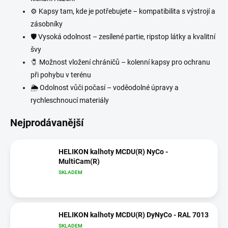
⚙
Kapsy tam, kde je potřebujete – kompatibilita s výstrojí a
zásobníky
🛡 Vysoká odolnost – zesílené partie, ripstop látky a kvalitní
švy
🧷 Možnost vložení chráničů – kolenní kapsy pro ochranu
při pohybu v terénu
🌦
Odolnost vůči počasí – voděodolné úpravy a
rychleschnoucí materiály
Nejprodávanější
HELIKON kalhoty MCDU(R) NyCo -
MultiCam(R)
SKLADEM
HELIKON kalhoty MCDU(R) DyNyCo - RAL 7013
SKLADEM