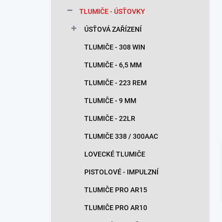
n
TLUMIČE - ÚSŤOVKY
í
p
ÚSŤOVÁ ZAŘÍZENÍ
a
n
TLUMIČE - 308 WIN
e
TLUMIČE - 6,5 MM
l
TLUMIČE - 223 REM
TLUMIČE - 9 MM
TLUMIČE - 22LR
TLUMIČE 338 / 300AAC
LOVECKÉ TLUMIČE
PISTOLOVÉ - IMPULZNÍ
TLUMIČE PRO AR15
TLUMIČE PRO AR10