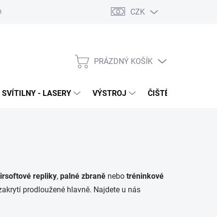
CZK
DAJŮ
VRÁCENÍ ZBOŽÍ
PRÁZDNÝ KOŠÍK
NÁKUPNÍ
KOŠÍK
SVÍTILNY - LASERY
VÝSTROJ
ČIŠTĚNÍ - NÁŘADÍ
irsoftové repliky
,
palné zbraně
nebo
tréninkové
zakrytí prodloužené hlavně. Najdete u nás