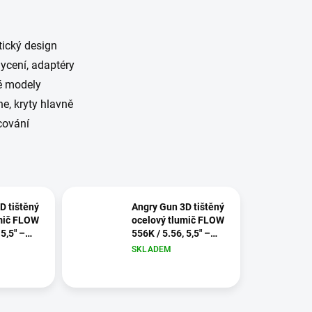
tický design
hycení, adaptéry
é modely
e, kryty hlavně
acování
D tištěný
Angry Gun 3D tištěný
mič FLOW
ocelový tlumič FLOW
 5,5" –
556K / 5.56, 5,5" –
BLK
SKLADEM