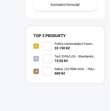
Kontaktní formulář
TOP 3 PRODUKTY
Puška samonabíjecí Faxon
Ascent pro AR-15 .223 Rem
33 150 Kč
10,5" – BLK
Terč IDPA/LOS - Standardní
velikost
14,50 Kč
Náboj .223 REM GGG – FMJ
55gr / PAPÍROVÉ BALENÍ
680 Kč