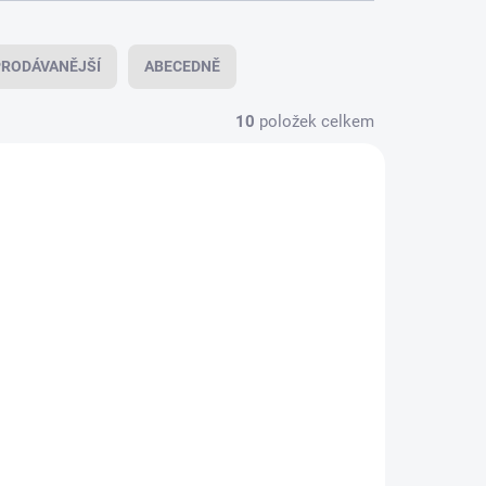
RODÁVANĚJŠÍ
ABECEDNĚ
10
položek celkem
AIRSOFT
KLADEM
SKLADEM
ěný
Angry Gun QD tlumič
LOW
SOCOM762 s ražením,
– BLK
14- mm (CCW) -