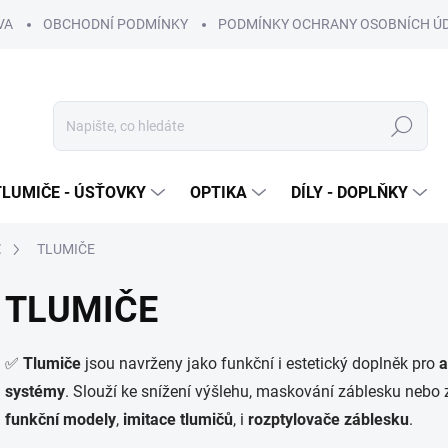
VA
OBCHODNÍ PODMÍNKY
PODMÍNKY OCHRANY OSOBNÍCH Ú
Hledat
TLUMIČE - ÚSŤOVKY
OPTIKA
DÍLY - DOPLŇKY
E
TLUMIČE
TLUMIČE
✅
Tlumiče
jsou navrženy jako funkční i estetický doplněk pro
a
systémy
. Slouží ke snížení výšlehu, maskování záblesku nebo 
funkční modely
,
imitace tlumičů
, i
rozptylovače záblesku
.