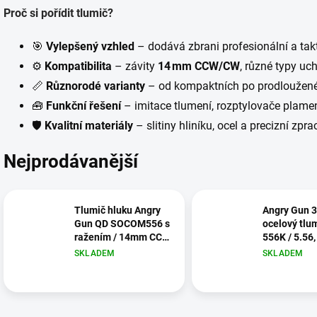
Proč si pořídit tlumič?
🎯
Vylepšený vzhled
– dodává zbrani profesionální a tak
⚙
Kompatibilita
– závity
14 mm CCW/CW
, různé typy uc
📏
Různorodé varianty
– od kompaktních po prodloužen
🧰
Funkční řešení
– imitace tlumení, rozptylovače plamen
🛡
Kvalitní materiály
– slitiny hliníku, ocel a precizní zpr
Nejprodávanější
Tlumič hluku Angry
Angry Gun 3
Gun QD SOCOM556 s
ocelový tlu
ražením / 14mm CCW
556K / 5.56,
– FDE
FDE
SKLADEM
SKLADEM