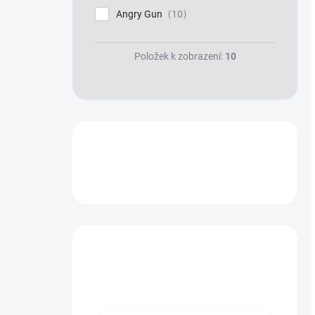
Angry Gun
10
Položek k zobrazení:
10
Máte otázku?
Obraťte se na nás.