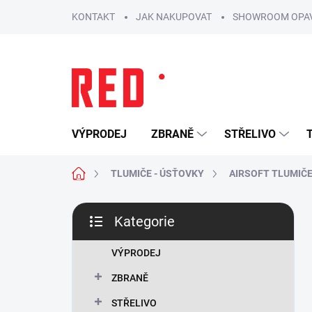
Přejít
KONTAKT
JAK NAKUPOVAT
SHOWROOM OPA
na
obsah
VÝPRODEJ
ZBRANĚ
STŘELIVO
Domů
TLUMIČE - ÚSŤOVKY
AIRSOFT TLUMIČ
P
Kategorie
o
Přeskočit
s
kategorie
t
VÝPRODEJ
r
ZBRANĚ
a
n
STŘELIVO