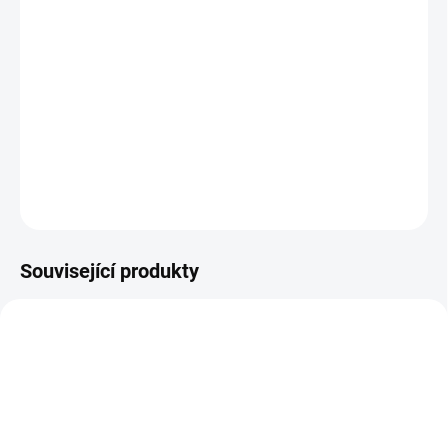
✅ Balení 1000 kusů kulatých bavlněných vytěráků BoreTech X-
Count je určeno pro ráže .308 až .338. Díky flanelovému povrchu a
vysoké retenci čisticích chemikálií poskytují maximální savost a
konzistentní výsledky i při intenzivním používání. Profesionální
volba pro náročné střelce a střelnice.
DETAILNÍ INFORMACE
ZEPTAT SE
HLÍDAT
Související produkty