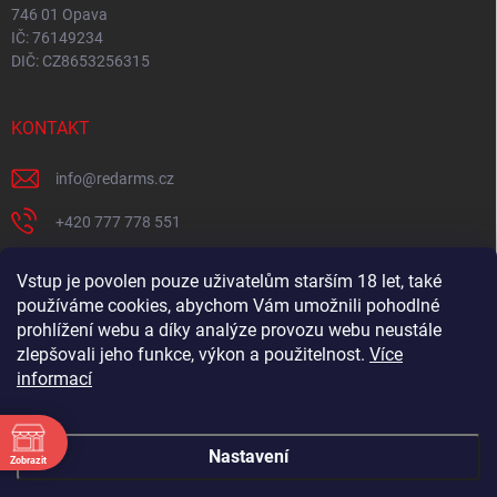
746 01 Opava
IČ: 76149234
DIČ: CZ8653256315
KONTAKT
info
@
redarms.cz
+420 777 778 551
REDARMS na Facebooku
Vstup je povolen pouze uživatelům starším 18 let, také
používáme cookies, abychom Vám umožnili pohodlné
redarms_cz/
prohlížení webu a díky analýze provozu webu neustále
YOUTUBE
zlepšovali jeho funkce, výkon a použitelnost.
Více
informací
@misswick_cz
Nastavení
Zobrazit
ÁNÍ