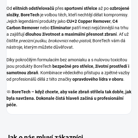
Od
elitních odstřelovačů
přes
sportovní střelce
až po
ozbrojené
složky
,
BoreTech
je volbou těch, kteří nechtějí dělat kompromisy.
Jejich legendární produkty jako
CU+2 Copper Remover
,
C4
Carbon Remover
nebo
Eliminator
patří mezi nejúčinnější na trhu
a zajišťují
dlouhou životnost a maximální přesnost zbraní
. Ať už
čistíte
precizní pušku, brokovnici nebo pistoli
, BoreTech vám dá
nástroje, kterým můžete důvěřovat.
Díky pokročilým formulacím bez amoniaku a s nulovou toxicitou
jsou produkty BoreTech
bezpečné pro střelce, životní prostředí i
samotnou zbraň
. Kombinace vědeckého přístupu a zpětné vazby
od profesionálů dělá z této značky
opravdového lídra v oboru
.
🧼
BoreTech – když chcete, aby vaše zbraň střílela tak dobře, jak
byla navržena. Dokonale čistá hlaveň začíná u profesionální
péče.