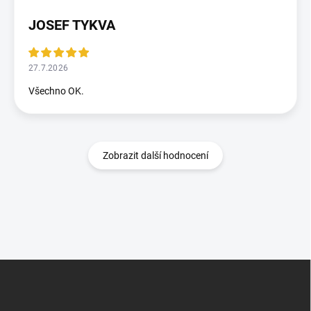
JOSEF TYKVA
27.7.2026
Všechno OK.
Zobrazit další hodnocení
Z
á
p