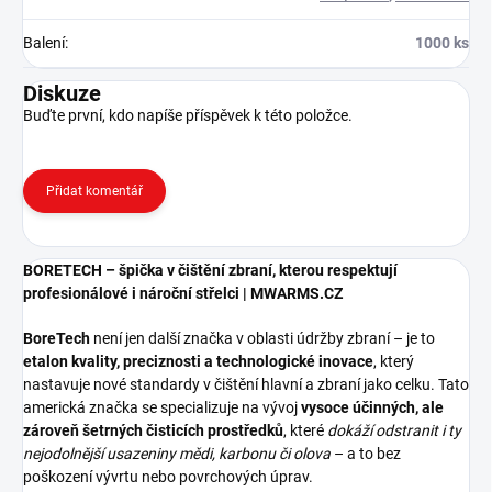
Balení
:
1000 ks
Diskuze
Buďte první, kdo napíše příspěvek k této položce.
Přidat komentář
BORETECH – špička v čištění zbraní, kterou respektují
profesionálové i nároční střelci | MWARMS.CZ
BoreTech
není jen další značka v oblasti údržby zbraní – je to
etalon kvality, preciznosti a technologické inovace
, který
nastavuje nové standardy v čištění hlavní a zbraní jako celku. Tato
americká značka se specializuje na vývoj
vysoce účinných, ale
zároveň šetrných čisticích prostředků
, které
dokáží odstranit i ty
nejodolnější usazeniny mědi, karbonu či olova
– a to bez
poškození vývrtu nebo povrchových úprav.