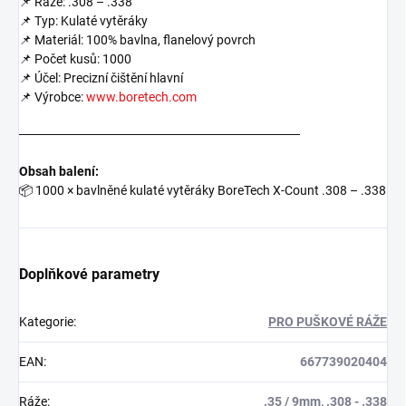
📌 Ráže: .308 – .338
📌 Typ: Kulaté vytěráky
📌 Materiál: 100% bavlna, flanelový povrch
📌 Počet kusů: 1000
📌 Účel: Precizní čištění hlavní
📌 Výrobce:
www.boretech.com
───────────────────────────────
Obsah balení:
📦
1000 × bavlněné kulaté vytěráky BoreTech X-Count .308 – .338
Doplňkové parametry
Kategorie
:
PRO PUŠKOVÉ RÁŽE
EAN
:
667739020404
Ráže
:
.35 / 9mm
,
.308 - .338