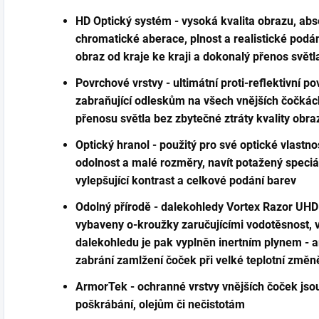
HD Optický systém - vysoká kvalita obrazu, ab
chromatické aberace, plnost a realistické podán
obraz od kraje ke kraji a dokonalý přenos světl
Povrchové vrstvy - ultimátní proti-reflektivní po
zabraňující odleskům na všech vnějších čočká
přenosu světla bez zbytečné ztráty kvality obra
Optický hranol - použitý pro své optické vlastnos
odolnost a malé rozměry, navít potažený speciá
vylepšující kontrast a celkové podání barev
Odolný přírodě - dalekohledy Vortex Razor UHD
vybaveny o-kroužky zaručujícími vodotěsnost, v
dalekohledu je pak vyplněn inertním plynem - 
zabrání zamlžení čoček při velké teplotní změn
ArmorTek - ochranné vrstvy vnějších čoček jso
poškrábání, olejům či nečistotám