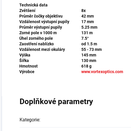
Technická data
Zvětšení
8x
Průměr čočky objektivu
42 mm
Vzdálenost výstupní pupily
17 mm
Průměr výstupní pupily
5.25 mm
Zorné pole v 1000 m
131 m
Úhel zorného pole
7.5°
Zaostření nablízko
od 1.5 m
Vzdálenost mezi okuláry
55 - 73 mm
Výška
145 mm
Šířka
130 mm
Hmotnost
618 g
Výrobce
www.vortexoptics.com
Doplňkové parametry
Kategorie
: