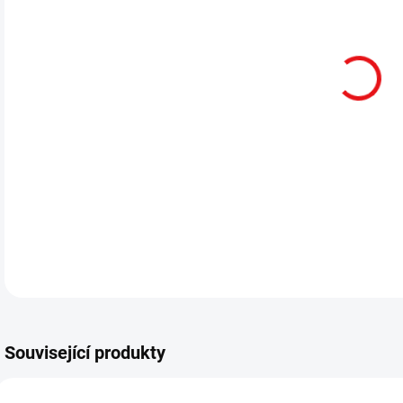
cena
MOŽ
Dia
Vort
DETA
Související produkty