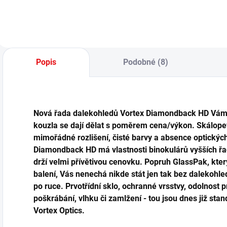
Popis
Podobné (8)
Nová řada dalekohledů Vortex Diamondback HD Vám
kouzla se dají dělat s poměrem cena/výkon. Skálope
mimořádné rozlišení, čisté barvy a absence optických
Diamondback HD má vlastnosti binokulárů vyšších řad
drží velmi přívětivou cenovku. Popruh GlassPak, kter
balení, Vás nenechá nikde stát jen tak bez dalekohle
po ruce. Prvotřídní sklo, ochranné vrsstvy, odolnost p
poškrábání, vlhku či zamlžení - tou jsou dnes již sta
Vortex Optics.