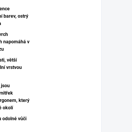
sence
í barev, ostrý
a
vrch
ch napomáhá v
zu
ti, větší
lní vrstvou
 jsou
nitřek
argonem, který
ě okolí
u odolné vůči