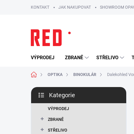
Přejít
KONTAKT
JAK NAKUPOVAT
SHOWROOM OPA
na
obsah
VÝPRODEJ
ZBRANĚ
STŘELIVO
Domů
OPTIKA
BINOKULÁR
Dalekohled V
P
Kategorie
o
Přeskočit
s
kategorie
t
VÝPRODEJ
r
ZBRANĚ
a
n
STŘELIVO