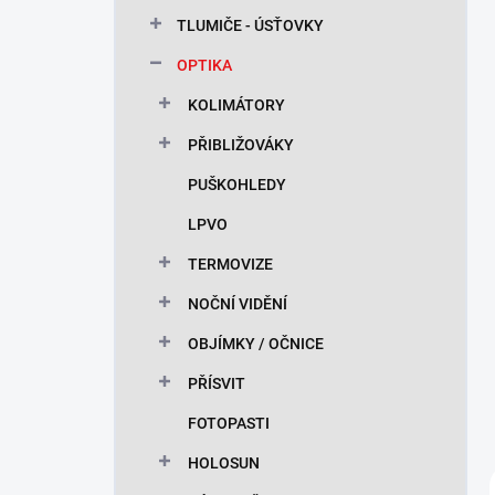
n
TLUMIČE - ÚSŤOVKY
í
p
OPTIKA
a
n
KOLIMÁTORY
e
PŘIBLIŽOVÁKY
l
PUŠKOHLEDY
LPVO
TERMOVIZE
NOČNÍ VIDĚNÍ
OBJÍMKY / OČNICE
PŘÍSVIT
FOTOPASTI
HOLOSUN