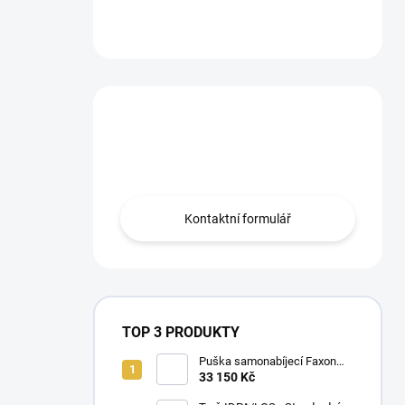
Máte otázku?
Obraťte se na nás.
Kontaktní formulář
TOP 3 PRODUKTY
Puška samonabíjecí Faxon
Ascent pro AR-15 .223 Rem
33 150 Kč
10,5" – BLK