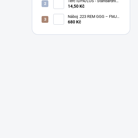
Terč IDPA/LOS - Standardní
velikost
14,50 Kč
Náboj .223 REM GGG – FMJ
55gr / PAPÍROVÉ BALENÍ
680 Kč