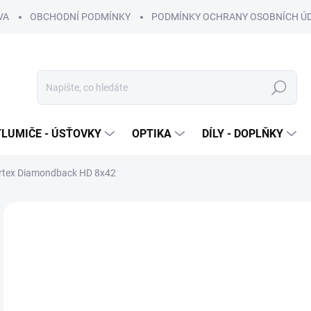
VA
OBCHODNÍ PODMÍNKY
PODMÍNKY OCHRANY OSOBNÍCH Ú
Hledat
TLUMIČE - ÚSŤOVKY
OPTIKA
DÍLY - DOPLŇKY
ortex Diamondback HD 8x42
Neohodnoceno
Podrobnosti hodnocení
ZNAČKA
6 
5 2
Měr
OB