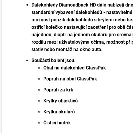
Dalekohledy Diamondback HD dále nabízejí dnes
standardní vybavení dalekohledů - nastavitelné
možnost použití dalekohledu s brýlemi nebo bez
ostřící kolečko nastavující zaostření pro obě čá
najednou, dioptr na jednom okuláru pro srovnán
rozdílu mezi uživatelovýma očima, možnost při
stativ nebo montáž na okno auta.
Součástí balení jsou:
Obal na dalekohled GlassPak
Popruh na obal GlassPak
Popruh za krk
Krytky objektivů
Krytka okulárů
Čistící hadřík