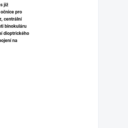
 již
 očnice pro
, centrální
sti binokuláru
í dioptrického
pojení na