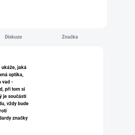
Diskuze
Značka
 ukáže, jaká
vná optika,
 vad -
, při tom si
ý je součástí
du, vždy bude
roti
ndardy značky