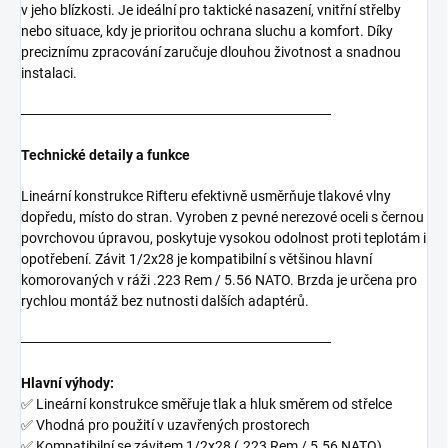
v jeho blízkosti. Je ideální pro taktické nasazení, vnitřní střelby
nebo situace, kdy je prioritou ochrana sluchu a komfort. Díky
preciznímu zpracování zaručuje dlouhou životnost a snadnou
instalaci.
───────────────────────────────
Technické detaily a funkce
Lineární konstrukce Rifteru efektivně usměrňuje tlakové vlny
dopředu, místo do stran. Vyroben z pevné nerezové oceli s černou
povrchovou úpravou, poskytuje vysokou odolnost proti teplotám i
opotřebení. Závit 1/2x28 je kompatibilní s většinou hlavní
komorovaných v ráži .223 Rem / 5.56 NATO. Brzda je určena pro
rychlou montáž bez nutnosti dalších adaptérů.
───────────────────────────────
Hlavní výhody:
✅ Lineární konstrukce směřuje tlak a hluk směrem od střelce
✅ Vhodná pro použití v uzavřených prostorech
✅ Kompatibilní se závitem 1/2x28 (.223 Rem / 5.56 NATO)