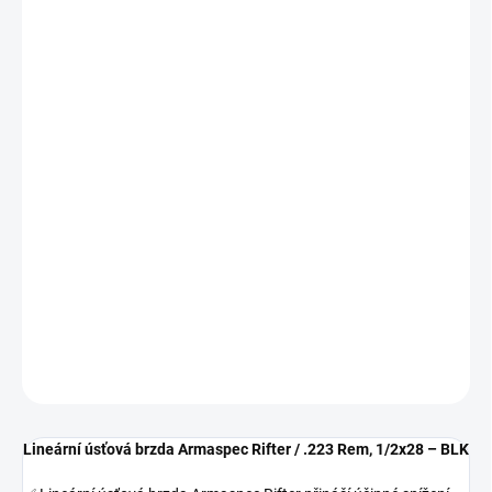
cena:
MOŽNOSTI
DORUČENÍ
−
+
Lineární úsťová brzda Armaspec Rifter / .223 Rem, 1/2x28 – BLK
✅
Lineární úsťová brzda Armaspec Rifter je navržena pro efektivní
odvod plynů směrem dopředu, čímž výrazně snižuje hluk a tlak
působící na střelce i okolí. Ideální pro taktické využití i střelbu v
uzavřených prostorách.
DETAILNÍ INFORMACE
ZEPTAT SE
HLÍDAT
Lineární úsťová brzda Armaspec Rifter / .223 Rem, 1/2x28 – BLK