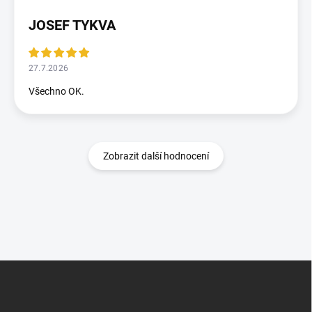
JOSEF TYKVA
27.7.2026
Všechno OK.
Zobrazit další hodnocení
Z
á
p