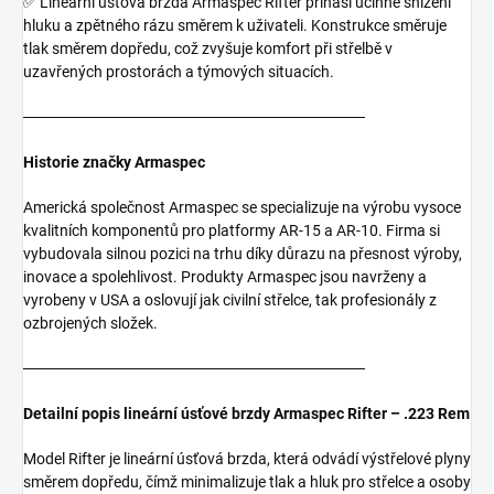
✅ Lineární úsťová brzda Armaspec Rifter přináší účinné snížení
hluku a zpětného rázu směrem k uživateli. Konstrukce směruje
tlak směrem dopředu, což zvyšuje komfort při střelbě v
uzavřených prostorách a týmových situacích.
───────────────────────────────
Historie značky Armaspec
Americká společnost Armaspec se specializuje na výrobu vysoce
kvalitních komponentů pro platformy AR-15 a AR-10. Firma si
vybudovala silnou pozici na trhu díky důrazu na přesnost výroby,
inovace a spolehlivost. Produkty Armaspec jsou navrženy a
vyrobeny v USA a oslovují jak civilní střelce, tak profesionály z
ozbrojených složek.
───────────────────────────────
Detailní popis lineární úsťové brzdy Armaspec Rifter – .223 Rem
Model Rifter je lineární úsťová brzda, která odvádí výstřelové plyny
směrem dopředu, čímž minimalizuje tlak a hluk pro střelce a osoby