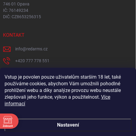
746 01 Opava
IČ: 76149234
DIČ: CZ8653256315
KONTAKT
info
@
redarms.cz
+420 777 778 551
REDARMS na Facebooku
Vstup je povolen pouze uživatelům starším 18 let, také
používáme cookies, abychom Vám umožnili pohodlné
redarms_cz/
prohlížení webu a díky analýze provozu webu neustále
YOUTUBE
zlepšovali jeho funkce, výkon a použitelnost.
Více
informací
@misswick_cz
Nastavení
Zobrazit
ÁNÍ