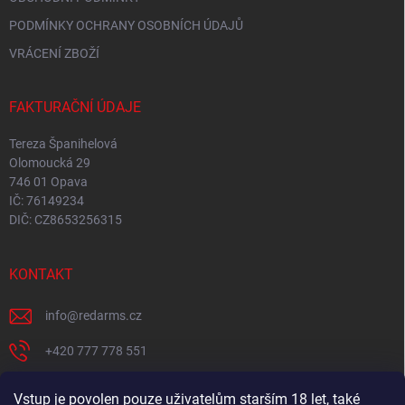
PODMÍNKY OCHRANY OSOBNÍCH ÚDAJŮ
VRÁCENÍ ZBOŽÍ
FAKTURAČNÍ ÚDAJE
Tereza Španihelová
Olomoucká 29
746 01 Opava
IČ: 76149234
DIČ: CZ8653256315
KONTAKT
info
@
redarms.cz
+420 777 778 551
REDARMS na Facebooku
Vstup je povolen pouze uživatelům starším 18 let, také