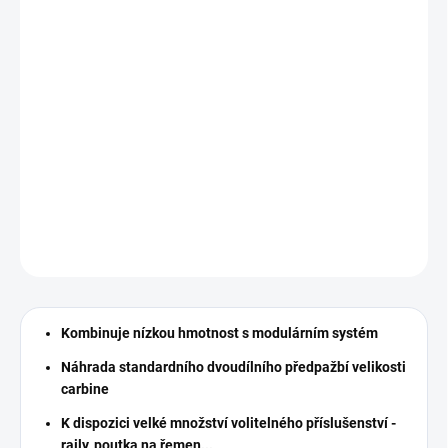
cena:
MOŽNOSTI
DORUČENÍ
−
+
Předpažbí MOE M-Lock - carbine - FDE
Magpul (USA)
DETAILNÍ INFORMACE
ZEPTAT SE
HLÍDAT
Kombinuje nízkou hmotnost s modulárním systém
Náhrada standardního dvoudílního předpažbí velikosti
carbine
K dispozici velké množství volitelného příslušenství -
raily, poutka na řemen...