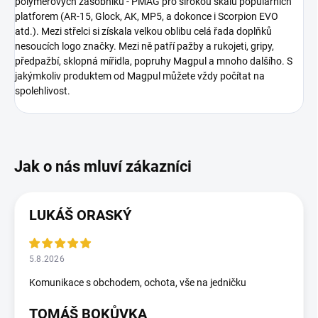
polymerových zásobníků - PMAG pro širokou škálu populárních
platforem (AR-15, Glock, AK, MP5, a dokonce i Scorpion EVO
atd.). Mezi střelci si získala velkou oblibu celá řada doplňků
nesoucích logo značky. Mezi ně patří pažby a rukojeti, gripy,
předpažbí, sklopná mířidla, popruhy Magpul a mnoho dalšího. S
jakýmkoliv produktem od Magpul můžete vždy počítat na
spolehlivost.
LUKÁŠ ORASKÝ
5.8.2026
Komunikace s obchodem, ochota, vše na jedničku
TOMÁŠ BOKŮVKA