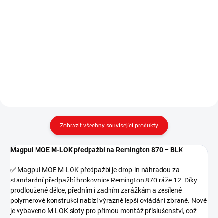
Grip vhodný pro předpažbí
Brokovnice opakovací SDM M870
Magpul MOE Remington 870.
cal. 12/76 Vyzvednutí vaší
objednávky je možné pouze na
prodejně, nebo můžete využít
našeho rozvozu až k vám domu,
více na info@mwarms.cz nebo...
Zobrazit všechny související produkty
Magpul MOE M-LOK předpažbí na Remington 870 – BLK
✅ Magpul MOE M-LOK předpažbí je drop-in náhradou za
standardní předpažbí brokovnice Remington 870 ráže 12. Díky
prodloužené délce, předním i zadním zarážkám a zesílené
polymerové konstrukci nabízí výrazně lepší ovládání zbraně. Nově
je vybaveno M-LOK sloty pro přímou montáž příslušenství, což