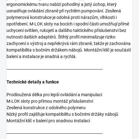
ergonomickému tvaru nabízí pohodlný a jistý úchop, který
usnadňuje ovládání zbraně při rychlém pumpování. Zesílená
polymerová konstrukce je odolná proti nárazům, vlhkosti i
opotřebení. M-LOK sloty na bocích i spodní části umožňují přímé
uchycení svítilen, rukojetí a dalšího taktického příslušenství bez
nutnosti dalších adaptérů. Štíhlý profil minimalizuje riziko
zachycení o výstroj a nepřekrývá rám zbraně, takže je zachována
kompatibilita s bočním držákem nábojů. Montážní klíč je součástí
balení a instalace je snadná a rychlá.
───────────────────────────────
Technické detaily a funkce
Prodloužená délka pro lepší ovládání a manipulaci
M-LOK sloty pro přímou montáž příslušenství
Zesílená konstrukce z odolného polymeru
Nízký profil zajišťuje kompatibilitu s bočními držáky nábojů
Montážní klíč v balení pro snadnou instalaci
───────────────────────────────