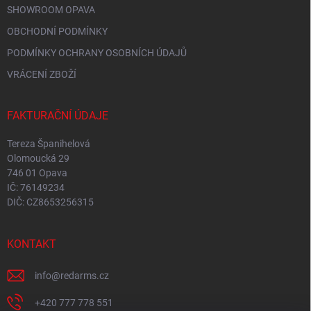
SHOWROOM OPAVA
OBCHODNÍ PODMÍNKY
PODMÍNKY OCHRANY OSOBNÍCH ÚDAJŮ
VRÁCENÍ ZBOŽÍ
FAKTURAČNÍ ÚDAJE
Tereza Španihelová
Olomoucká 29
746 01 Opava
IČ: 76149234
DIČ: CZ8653256315
KONTAKT
info
@
redarms.cz
+420 777 778 551