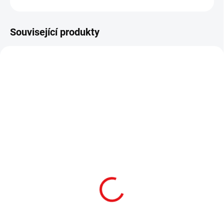
Související produkty
MOŽNOST ROZVOZU
SKLADEM
VYPRODÁNO
Nexum Grips - Magpul
Brokovnice opakovací
MOE Remington 870
SDM M870 cal. 12/76
Detail