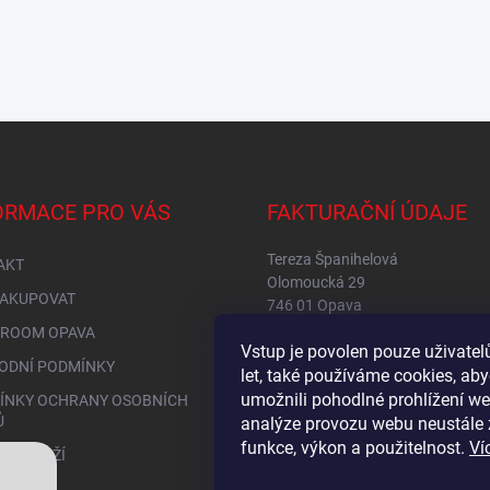
ORMACE PRO VÁS
FAKTURAČNÍ ÚDAJE
Tereza Španihelová
AKT
Olomoucká 29
NAKUPOVAT
746 01 Opava
IČ: 76149234
ROOM OPAVA
Vstup je povolen pouze uživate
DIČ: CZ8653256315
ODNÍ PODMÍNKY
let, také používáme cookies, a
umožnili pohodlné prohlížení we
ÍNKY OCHRANY OSOBNÍCH
Ů
analýze provozu webu neustále 
funkce, výkon a použitelnost.
Ví
NÍ ZBOŽÍ