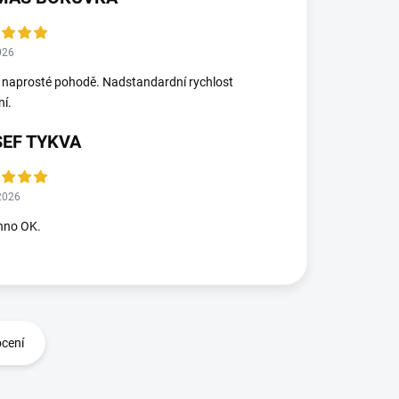
026
 naprosté pohodě. Nadstandardní rychlost
ní.
SEF TYKVA
2026
hno OK.
ocení