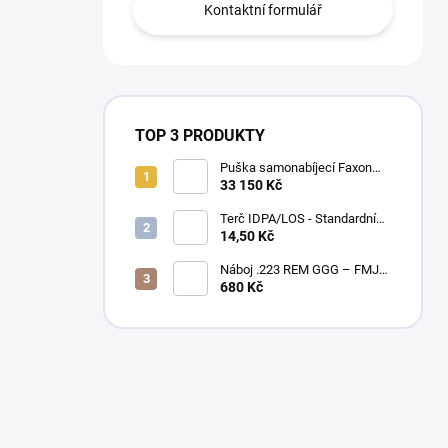
Kontaktní formulář
TOP 3 PRODUKTY
Puška samonabíjecí Faxon
Ascent pro AR-15 .223 Rem
33 150 Kč
10,5" – BLK
Terč IDPA/LOS - Standardní
velikost
14,50 Kč
Náboj .223 REM GGG – FMJ
55gr / PAPÍROVÉ BALENÍ
680 Kč