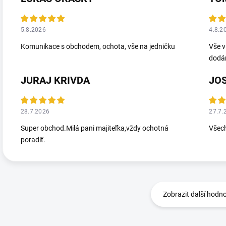
5.8.2026
4.8.2
Komunikace s obchodem, ochota, vše na jedničku
Vše v
dodá
JURAJ KRIVDA
JO
28.7.2026
27.7.
Super obchod.Milá pani majiteľka,vždy ochotná
Všec
poradiť.
Zobrazit další hodn