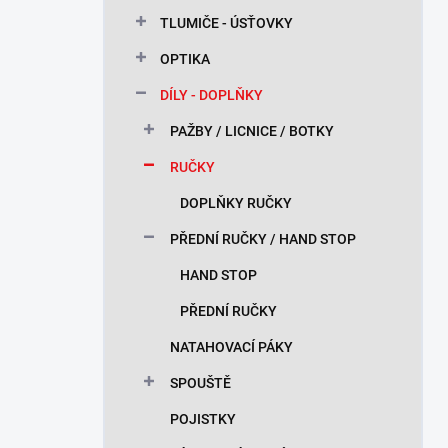
n
TLUMIČE - ÚSŤOVKY
í
p
OPTIKA
a
n
DÍLY - DOPLŇKY
e
PAŽBY / LICNICE / BOTKY
l
RUČKY
DOPLŇKY RUČKY
PŘEDNÍ RUČKY / HAND STOP
HAND STOP
PŘEDNÍ RUČKY
NATAHOVACÍ PÁKY
SPOUŠTĚ
POJISTKY