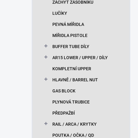
ZÁCHYT ZÁSOBNÍKU
LUČÍKY
PEVNÁ MÍŘIDLA
MÍŘIDLA PISTOLE
BUFFER TUBE DÍLY
AR15 LOWER / UPPER / DÍLY
KOMPLETNÍ UPPER
HLAVNĚ / BARREL NUT
GAS BLOCK
PLYNOVÁ TRUBICE
PŘEDPAŽBÍ
RAIL / ARCA / KRYTKY
POUTKA / OČKA / QD