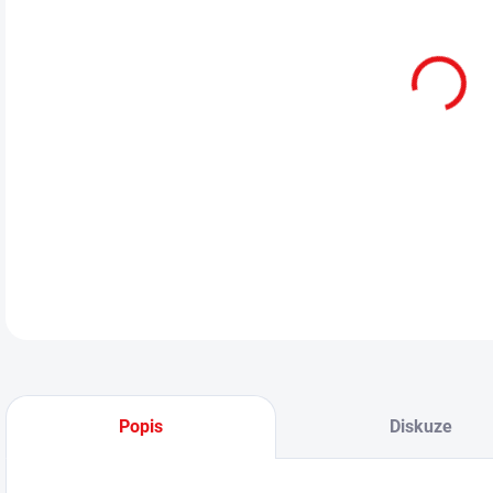
cena
MOŽ
Pis
Mag
DETA
Popis
Diskuze