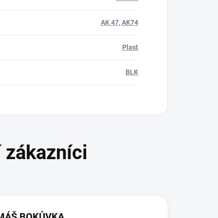
AK 47
,
AK74
Plast
BLK
MÁŠ BOKŮVKA