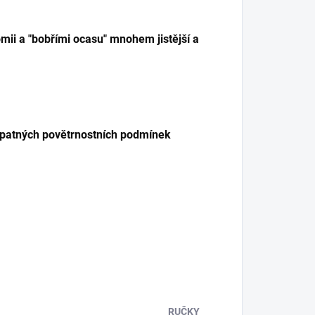
mii a "bobřími ocasu" mnohem jistější a
a špatných povětrnostních podmínek
RUČKY