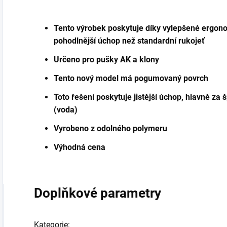
Tento výrobek poskytuje díky vylepšené ergono
pohodlnější úchop než standardní rukojeť
Určeno pro pušky AK a klony
Tento nový model má pogumovaný povrch
Toto řešení poskytuje jistější úchop, hlavně z
(voda)
Vyrobeno z odolného polymeru
Výhodná cena
Doplňkové parametry
Kategorie
: