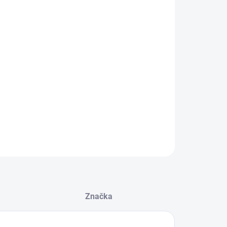
:
NOSTI DORUČENÍ
−
+
tolová rukojeť MOE AK Plus - černá
pul (USA)
ILNÍ INFORMACE
ZEPTAT SE
HLÍDAT
Značka