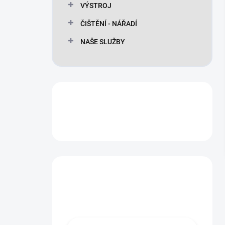
VÝSTROJ
ČIŠTĚNÍ - NÁŘADÍ
NAŠE SLUŽBY
Máte otázku?
Obraťte se na nás.