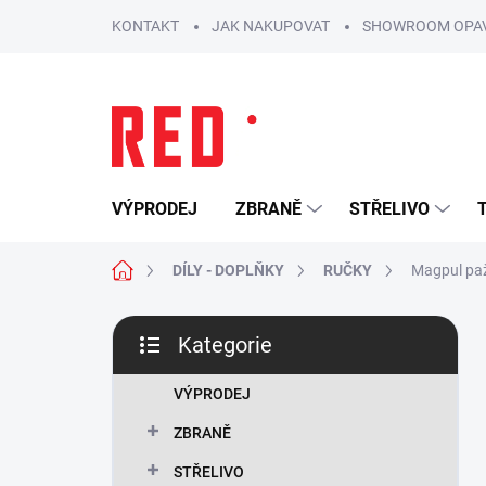
Přejít
KONTAKT
JAK NAKUPOVAT
SHOWROOM OPA
na
obsah
VÝPRODEJ
ZBRANĚ
STŘELIVO
Domů
DÍLY - DOPLŇKY
RUČKY
Magpul pa
P
Kategorie
o
Přeskočit
s
kategorie
t
VÝPRODEJ
r
ZBRANĚ
a
n
STŘELIVO