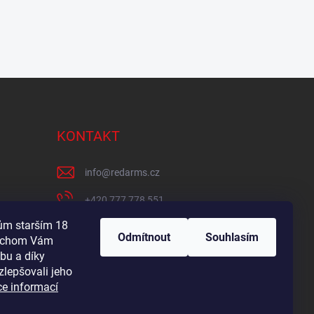
KONTAKT
info
@
redarms.cz
+420 777 778 551
lům starším 18
REDARMS na Facebooku
Odmítnout
Souhlasím
bychom Vám
redarms_cz/
bu a díky
zlepšovali jeho
YOUTUBE
ce informací
@misswick_cz