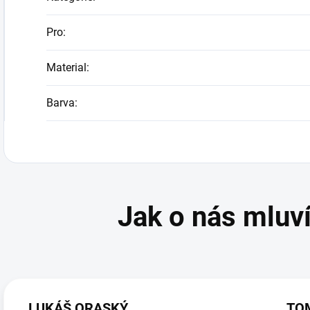
Pro
:
Material
:
Barva
:
LUKÁŠ ORASKÝ
TO