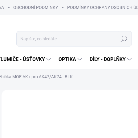
VA
OBCHODNÍ PODMÍNKY
PODMÍNKY OCHRANY OSOBNÍCH Ú
Hledat
TLUMIČE - ÚSŤOVKY
OPTIKA
DÍLY - DOPLŇKY
žbička MOE AK+ pro AK47/AK74 - BLK
1 hodnocení
Podrobnosti hodnocení
ZNAČKA:
MA
7
615
Měr
SK