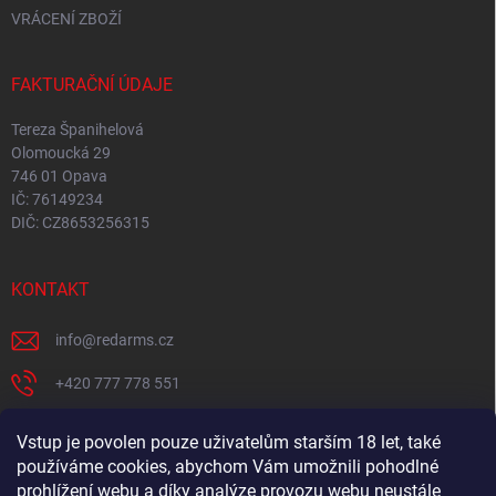
VRÁCENÍ ZBOŽÍ
FAKTURAČNÍ ÚDAJE
Tereza Španihelová
Olomoucká 29
746 01 Opava
IČ: 76149234
DIČ: CZ8653256315
KONTAKT
info
@
redarms.cz
+420 777 778 551
REDARMS na Facebooku
Vstup je povolen pouze uživatelům starším 18 let, také
používáme cookies, abychom Vám umožnili pohodlné
redarms_cz/
prohlížení webu a díky analýze provozu webu neustále