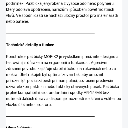
podmínek. Pažbička je vyrobena z vysoce odolného polymeru,
který odolává opotřebení, nárazům i působení povětrnostních
vlivů. Ve spodní části se nachází úložný prostor pro malé nářadí
nebo baterie.
───────────────────────────────
Technické detaily a funkce
Konstrukce pažbičky MOE-K2 je výsledkem precizního designu a
testování, s důrazem na ergonomii a funkčnost. Agresivní
zdrsnění povrchu zajišťuje stabilní úchop i v rukavicích nebo za
mokra. Úhel rukojeti byl optimalizován tak, aby umožnil
přirozenější pozici zápěstí při manipulaci, což ocení především
uživatelé kompaktních nebo takticky stavěných pušek. Pažbička
je plně kompatibilní se standardními spodky AR-15/M4 bez
nutnosti dalších úprav a disponuje možností rozšíření o volitelnou
vložku úložného prostoru.
───────────────────────────────