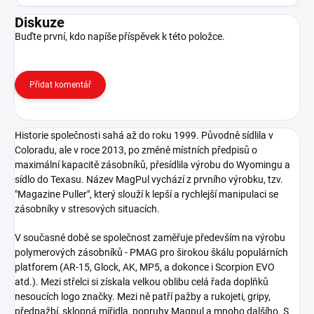
Diskuze
Buďte první, kdo napíše příspěvek k této položce.
Přidat komentář
Historie společnosti sahá až do roku 1999. Původně sídlila v
Coloradu, ale v roce 2013, po změně místních předpisů o
maximální kapacitě zásobníků, přesídlila výrobu do Wyomingu a
sídlo do Texasu. Název MagPul vychází z prvního výrobku, tzv.
"Magazine Puller", který slouží k lepší a rychlejší manipulaci se
zásobníky v stresových situacích.
V současné době se společnost zaměřuje především na výrobu
polymerových zásobníků - PMAG pro širokou škálu populárních
platforem (AR-15, Glock, AK, MP5, a dokonce i Scorpion EVO
atd.). Mezi střelci si získala velkou oblibu celá řada doplňků
nesoucích logo značky. Mezi ně patří pažby a rukojeti, gripy,
předpažbí, sklopná mířidla, popruhy Magpul a mnoho dalšího. S