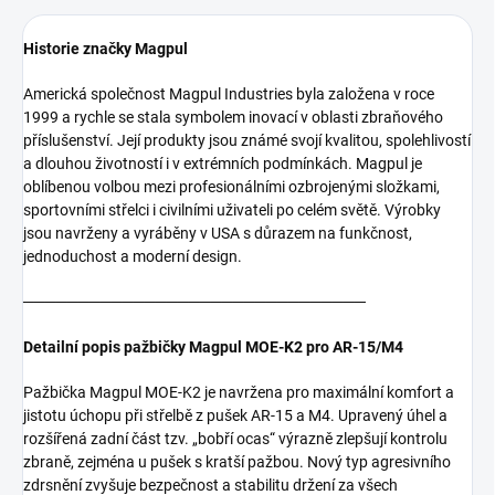
Historie značky Magpul
Americká společnost Magpul Industries byla založena v roce
1999 a rychle se stala symbolem inovací v oblasti zbraňového
příslušenství. Její produkty jsou známé svojí kvalitou, spolehlivostí
a dlouhou životností i v extrémních podmínkách. Magpul je
oblíbenou volbou mezi profesionálními ozbrojenými složkami,
sportovními střelci i civilními uživateli po celém světě. Výrobky
jsou navrženy a vyráběny v USA s důrazem na funkčnost,
jednoduchost a moderní design.
───────────────────────────────
Detailní popis pažbičky Magpul MOE-K2 pro AR-15/M4
Pažbička Magpul MOE-K2 je navržena pro maximální komfort a
jistotu úchopu při střelbě z pušek AR-15 a M4. Upravený úhel a
rozšířená zadní část tzv. „bobří ocas“ výrazně zlepšují kontrolu
zbraně, zejména u pušek s kratší pažbou. Nový typ agresivního
zdrsnění zvyšuje bezpečnost a stabilitu držení za všech