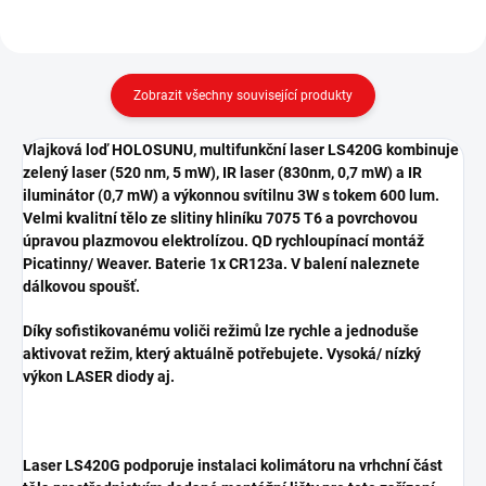
Zobrazit všechny související produkty
Vlajková loď HOLOSUNU, multifunkční laser LS420G kombinuje
zelený laser (520 nm, 5 mW), IR laser (830nm, 0,7 mW) a IR
iluminátor (0,7 mW) a výkonnou svítilnu 3W s tokem 600 lum.
Velmi kvalitní tělo ze slitiny hliníku 7075 T6 a povrchovou
úpravou plazmovou elektrolízou. QD rychloupínací montáž
Picatinny/ Weaver. Baterie 1x CR123a. V balení naleznete
dálkovou spoušť.
Díky sofistikovanému voliči režimů lze rychle a jednoduše
aktivovat režim, který aktuálně potřebujete. Vysoká/ nízký
výkon LASER diody aj.
Laser LS420G podporuje instalaci kolimátoru na vrhchní část