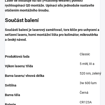
Laser se instaluje na rail (Picatinny/Weaver) pomocí
rychloupínací QD montáže. Upínací sílu jednoduše nastavíte
otáčením montážního šroubu.
Součást balení
Součástí balení je laserový zaměřovač, torx klíče pro uchycení a
seřízení laseru, horní montážní lišta pro kolimátor, mikroutěrka
a český návod.
Classic
Produktová řada
5 mW, III a
Výkon laseru/ třída
520 nm, zelený
Barva laseru/ vlnová délka
3w 600 lum
Svítilna
Černá
Barva těla
CR123A
Baterie