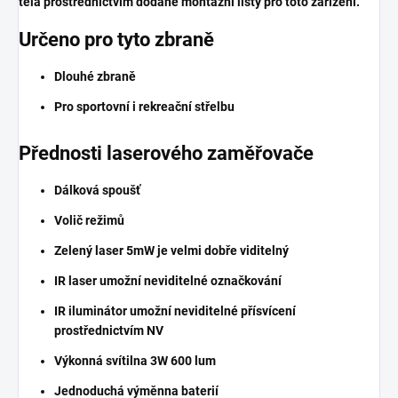
těla prostřednictvím dodané montážní lišty pro toto zařízení.
Určeno pro tyto zbraně
Dlouhé zbraně
Pro sportovní i rekreační střelbu
Přednosti laserového zaměřovače
Dálková spoušť
Volič režimů
Zelený laser 5mW je velmi dobře viditelný
IR laser umožní neviditelné označkování
IR iluminátor umožní neviditelné přísvícení
prostřednictvím NV
Výkonná svítilna 3W 600 lum
Jednoduchá výměnna baterií