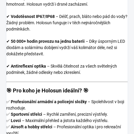
hmotnost. Holosun vydrží i drsné zacházení.
✔
Vodotěsnost IP67/IP68
– Déšť, prach, bláto nebo pád do vody?
Žádný problém. Holosun funguje i v těch nejnáročnějších
podmínkách.
✔
50 000+ hodin provozu na jednu baterii
– Díky úsporným LED
diodám a solárnímu dobíjení vydrží váš kolimátor déle, než si
dokážete představit.
✔
Antireflexní optika
– Skvělá čitelnost za všech světelných
podmínek, žádné odlesky nebo zkreslení.
🎯 Pro koho je Holosun ideální? 🎯
✅
Profesionální armádní a policejní složky
– Spolehlivost v boji
rozhoduje.
✅
Sportovní střelci
– Rychlé zamíření, precizní výstřely.
✅
Lovci
– Maximální přehled a jistota každého výstřelu.
✅
Airsoft a hobby střelci
– Profesionální optika i pro rekreační
využití.