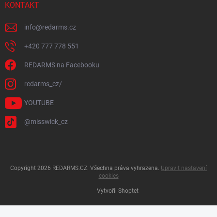
KONTAKT
info
@
redarms.cz
+420 777 778 551
REDARMS na Facebooku
redarms_cz/
YOUTUBE
@misswick_cz
Copyright 2026
REDARMS.CZ
. Všechna práva vyhrazena.
Upravit nastavení
cookies
Vytvořil Shoptet