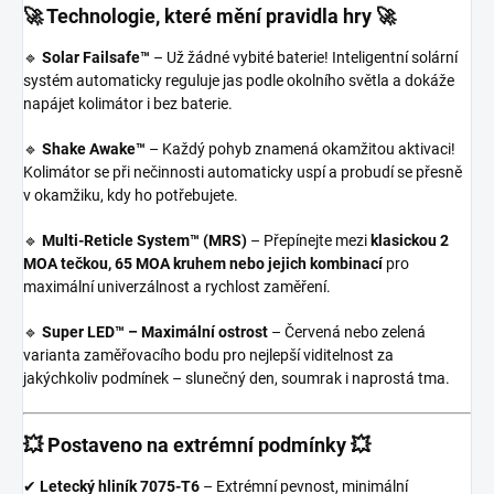
🚀 Technologie, které mění pravidla hry 🚀
🔹
Solar Failsafe™
– Už žádné vybité baterie! Inteligentní solární
systém automaticky reguluje jas podle okolního světla a dokáže
napájet kolimátor i bez baterie.
🔹
Shake Awake™
– Každý pohyb znamená okamžitou aktivaci!
Kolimátor se při nečinnosti automaticky uspí a probudí se přesně
v okamžiku, kdy ho potřebujete.
🔹
Multi-Reticle System™ (MRS)
– Přepínejte mezi
klasickou 2
MOA tečkou, 65 MOA kruhem nebo jejich kombinací
pro
maximální univerzálnost a rychlost zaměření.
🔹
Super LED™ – Maximální ostrost
– Červená nebo zelená
varianta zaměřovacího bodu pro nejlepší viditelnost za
jakýchkoliv podmínek – slunečný den, soumrak i naprostá tma.
💥 Postaveno na extrémní podmínky 💥
✔
Letecký hliník 7075-T6
– Extrémní pevnost, minimální