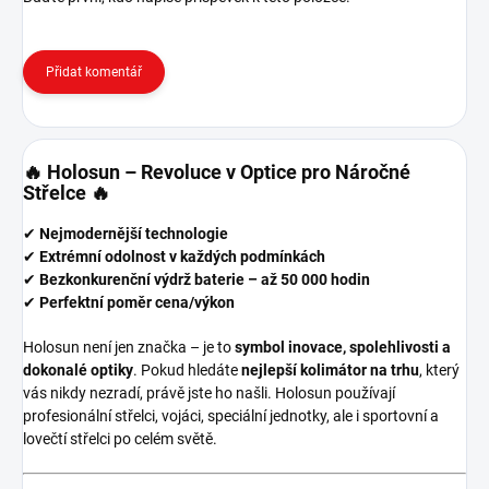
Přidat komentář
🔥 Holosun – Revoluce v Optice pro Náročné
Střelce 🔥
✔
Nejmodernější technologie
✔
Extrémní odolnost v každých podmínkách
✔
Bezkonkurenční výdrž baterie – až 50 000 hodin
✔
Perfektní poměr cena/výkon
Holosun není jen značka – je to
symbol inovace, spolehlivosti a
dokonalé optiky
. Pokud hledáte
nejlepší kolimátor na trhu
, který
vás nikdy nezradí, právě jste ho našli. Holosun používají
profesionální střelci, vojáci, speciální jednotky, ale i sportovní a
lovečtí střelci po celém světě.