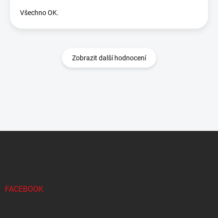
Všechno OK.
Zobrazit další hodnocení
Z
á
p
a
t
í
FACEBOOK