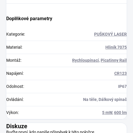
Doplňkové parametry
Kategorie
:
PUŠKOVÝ LASER
Material
:
Hliník 7075
Montáž
:
Rychloupínací
,
Picatinny Rail
Napájení
:
CR123
Odolnost
:
IP67
Ovládání
:
Na těle, Dálkový spínač
Výkon
:
5 mW
,
600 lm
Diskuze
Buďte první, kdo napíše příspěvek k této položce.