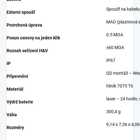
Spoušť na kabelu
Externí spoušť
MAO (plazmová el
Povrchová úprava
0.5 MOA
Posun osnovy na jeden klik
±60 MOA
Rozsah seřízení H&V
IP67
IP
QD montáž – Wea
Připevnění
hliník 7075 T6
Materiál
laser – 24 hodin, 
Výdrž baterie
300,4 g
Váha
9,14 x 7,36 x 4,0
Rozměry