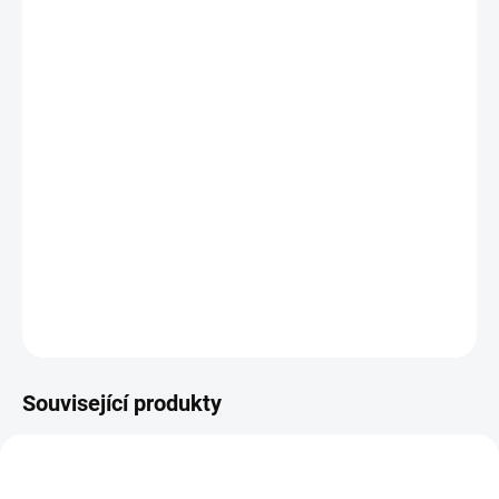
DORUČENÍ
−
+
Vlajková loď společnosti HOLOSUN, multifunkční zařízení
LS420G kombinující zelený laser, IR laser, IR iluminátor a
svítilnu. Rychloupínací QD montáž kompatibilní s montáží
Picatinny/ Weaver. Dálková spoušť. Možnost montáže
kolimátoru přímo na zařízení pomocí dodané montážní lišty.
DETAILNÍ INFORMACE
ZEPTAT SE
HLÍDAT
Související produkty