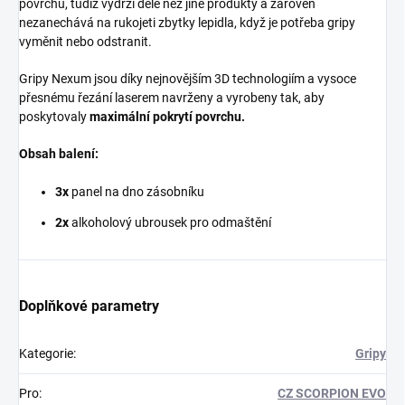
povrchu, tudíž vydrží déle než jiné produkty a zároveň
nezanechává na rukojeti zbytky lepidla, když je potřeba gripy
vyměnit nebo odstranit.
Gripy Nexum jsou díky nejnovějším 3D technologiím a vysoce
přesnému řezání laserem navrženy a vyrobeny tak, aby
poskytovaly
maximální pokrytí povrchu.
Obsah balení:
3x
panel na dno zásobníku
2x
alkoholový ubrousek pro odmaštění
Doplňkové parametry
Kategorie
:
Gripy
Pro
:
CZ SCORPION EVO