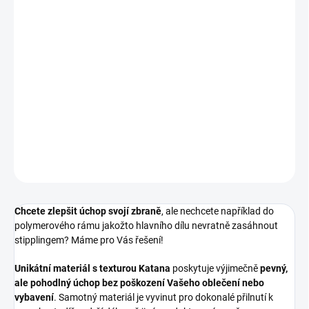
cena:
MOŽNOSTI
DORUČENÍ
−
+
Grip vhodný pro dno zásobníku CZ Scorpion EVO3.
DETAILNÍ INFORMACE
ZEPTAT SE
HLÍDAT
Chcete zlepšit úchop svojí zbraně
, ale nechcete například do
polymerového rámu jakožto hlavního dílu nevratně zasáhnout
stipplingem? Máme pro Vás řešení!
Unikátní materiál s texturou Katana
poskytuje výjimečně
pevný,
ale pohodlný úchop bez poškození Vašeho oblečení nebo
vybavení
. Samotný materiál je vyvinut pro dokonalé přilnutí k