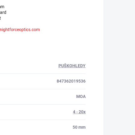
mm
ard
R
ightforceoptics.com
PUŠKOHLEDY
847362019536
MOA
4 - 20x
50 mm