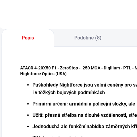
5–30x56 MBR FFP
Vector Optics
– BLK ✅ Vector
TAURUS 5-30x56
Optics
GenII FFP BLK je
CONTINENTAL X6
špičkový puškohled
5–30x56 MBR FFP
navržený pro
BLK je špičkový
Popis
Podobné (8)
precizní střelbu na
dlouhý puškohled
střední i...
určený pro přesnou
střelbu na...
ATACR 4-20X50 F1 - ZeroStop - .250 MOA - DigIllum - PTL -
Nightforce Optics (USA)
Puškohledy Nightforce jsou velmi ceněny pro sv
i v těžkých bojových podmínkách
Primární určení: armádní a policejní složky, ale i
Užití: přesná střelba na dlouhé vzdálenosti, stř
Jednoduchá ale funkční nabídka záměrných kř