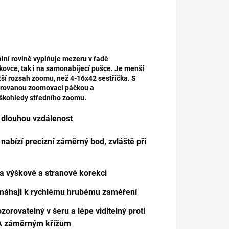
lní rovině vyplňuje mezeru v řadě
kovce, tak i na samonabíjecí pušce. Je menší
ětší rozsah zoomu, než 4-16x42 sestřička. S
grovanou zoomovací páčkou a
uškohledy středního zoomu.
 dlouhou vzdálenost
 nabízí precizní záměrný bod, zvláště při
a výškové a stranové korekci
 pomáhaji k rychlému hrubému zaměření
zorovatelný v šeru a lépe viditelný proti
OA záměrným křížům