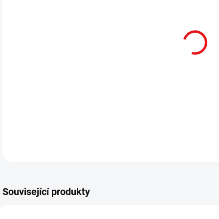
cena
MOŽ
ATA
Nig
DETA
Související produkty