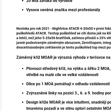
20 letá záruka od výrobce
Vysoce ceněná značka mezi profesionály
Novinka pro rok 2021 - Nighfotce ATACR 4-20x50 v první foká
puškohledů ATACR. Tentop puškohled se cítí doma jak na kli
a lehčí, než jeho 5-25x56 bratříček, zatímco přináší o 25% v
jasně podsvíceným záměrným obrazcem, ZeroStopem, inte
dvacetinásobným zvětšením je tento puškohled top mezi p
Záměrný kříž MOAR je výrazná výhoda v terčovce na
Plovoucí středový kříž, na výšku a šířku 2 MOA,
střelbě na malé cíle ve velké vzdálenosti
Dílce po 1 MOA pomáhají v odhadu vzdálenosti 
Zvýrazněné linky na pozici 3., 6. a 9. hodiny
Design kříže MOAR je více intuitivní, snadněji po
tmavému pozadí a ve stínu optori ostatním M