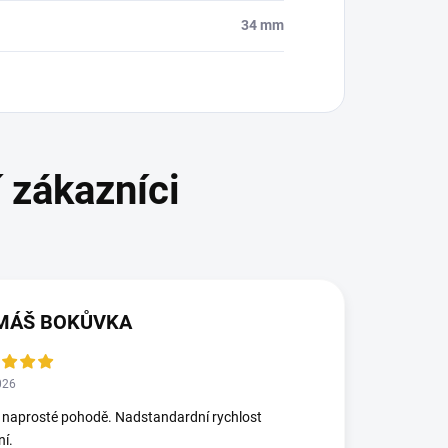
34 mm
MÁŠ BOKŮVKA
026
 naprosté pohodě. Nadstandardní rychlost
ní.