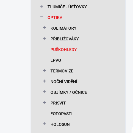
n
TLUMIČE - ÚSŤOVKY
í
p
OPTIKA
a
n
KOLIMÁTORY
e
PŘIBLIŽOVÁKY
l
PUŠKOHLEDY
LPVO
TERMOVIZE
NOČNÍ VIDĚNÍ
OBJÍMKY / OČNICE
PŘÍSVIT
FOTOPASTI
HOLOSUN