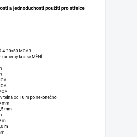
ti a jednoduchosti použití pro střelce
R 4-20x50 MOAR
 - záměrný kříž se MĚNÍ
m
m
MOA
MOA
 MOA
vitelná od 10 m po nekonečno
,3 mm
2,5 mm
m
9 m
2,0 m
mm