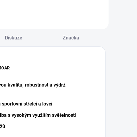
Taurus 5-30x56
FFP (SCFF-14) je
precizní puškohled
určený pro
sportovní střelbu i
Diskuze
Značka
lov. Nabízí široký
rozsah...
 MOAR
ou kvalitu, robustnost a výdrž
 sportovní střelci a lovci
elba s vysokým využitím světelnosti
ížů