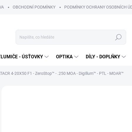
VA
OBCHODNÍ PODMÍNKY
PODMÍNKY OCHRANY OSOBNÍCH Ú
Hledat
TLUMIČE - ÚSŤOVKY
OPTIKA
DÍLY - DOPLŇKY
ATACR 4-20X50 F1 - ZeroStop™ - .250 MOA - DigIllum™ - PTL - MOAR™
Neohodnoceno
Podrobnosti hodnocení
ZNAČKA
10
87 
Měr
OB