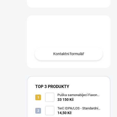
Máte otázku?
Obraťte se na nás.
Kontaktní formulář
TOP 3 PRODUKTY
Puška samonabíjecí Faxon
Ascent pro AR-15 .223 Rem
33 150 Kč
10,5" – BLK
Terč IDPA/LOS - Standardní
velikost
14,50 Kč