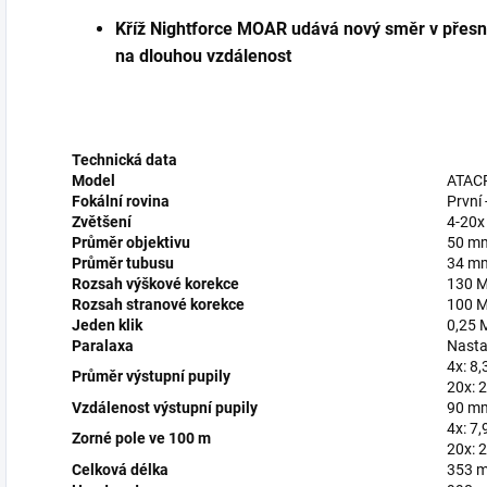
Kříž Nightforce MOAR udává nový směr v přesnos
na dlouhou vzdálenost
Technická data
Model
ATAC
Fokální rovina
První
Zvětšení
4-20x
Průměr objektivu
50 m
Průměr tubusu
34 m
Rozsah výškové korekce
130 
Rozsah stranové korekce
100 
Jeden klik
0,25
Paralaxa
Nasta
4x: 8
Průměr výstupní pupily
20x: 
Vzdálenost výstupní pupily
90 m
4x: 7,
Zorné pole ve 100 m
20x: 
Celková délka
353 