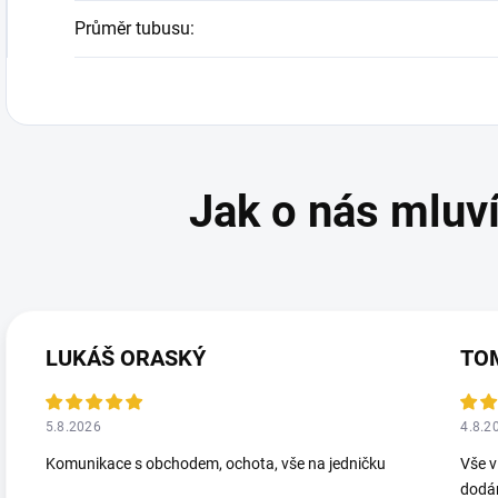
Průměr tubusu
:
LUKÁŠ ORASKÝ
TO
5.8.2026
4.8.2
Komunikace s obchodem, ochota, vše na jedničku
Vše v
dodá