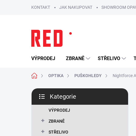
Přejít
KONTAKT
JAK NAKUPOVAT
SHOWROOM OPA
na
obsah
VÝPRODEJ
ZBRANĚ
STŘELIVO
Domů
OPTIKA
PUŠKOHLEDY
Nightforce 
P
Kategorie
o
Přeskočit
s
kategorie
t
VÝPRODEJ
r
ZBRANĚ
a
n
STŘELIVO