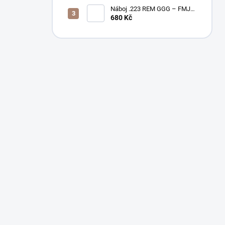
Náboj .223 REM GGG – FMJ
55gr / PAPÍROVÉ BALENÍ
680 Kč