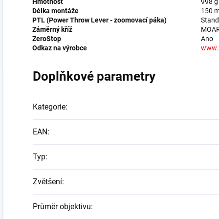
Hmotnost
998 g
Délka montáže
150 
PTL (Power Throw Lever - zoomovací páka)
Stand
Záměrný kříž
MOA
ZeroStop
Ano
Odkaz na výrobce
www.n
Doplňkové parametry
Kategorie
:
EAN
:
Typ
:
Zvětšení
:
Průměr objektivu
: