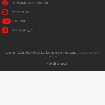
REDARMS na Facebooku
redarms_cz/
YOUTUBE
@misswick_cz
Copyright 2026
REDARMS.CZ
. Všechna práva vyhrazena.
Upravit nastavení
cookies
Vytvořil Shoptet