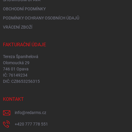
OBCHODNÍ PODMÍNKY
PODMÍNKY OCHRANY OSOBNÍCH ÚDAJŮ
VRÁCENÍ ZBOŽÍ
FAKTURAČNÍ ÚDAJE
Tereza Španihelová
Olomoucká 29
746 01 Opava
IČ: 76149234
DIČ: CZ8653256315
KONTAKT
info
@
redarms.cz
+420 777 778 551