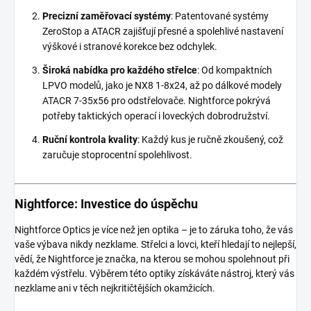
Precizní zaměřovací systémy
: Patentované systémy
ZeroStop a ATACR zajišťují přesné a spolehlivé nastavení
výškové i stranové korekce bez odchylek.
Široká nabídka pro každého střelce
: Od kompaktních
LPVO modelů, jako je NX8 1-8x24, až po dálkové modely
ATACR 7-35x56 pro odstřelovače. Nightforce pokrývá
potřeby taktických operací i loveckých dobrodružství.
Ruční kontrola kvality
: Každý kus je ručně zkoušený, což
zaručuje stoprocentní spolehlivost.
Nightforce: Investice do úspěchu
Nightforce Optics je více než jen optika – je to záruka toho, že vás
vaše výbava nikdy nezklame. Střelci a lovci, kteří hledají to nejlepší,
vědí, že Nightforce je značka, na kterou se mohou spolehnout při
každém výstřelu. Výběrem této optiky získáváte nástroj, který vás
nezklame ani v těch nejkritičtějších okamžicích.