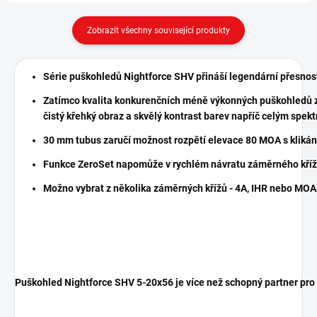
Zobrazit všechny související produkty
Série puškohledů Nightforce SHV přináší legendární přesnos
Zatímco kvalita konkurenčních méně výkonných puškohledů zn
čistý křehký obraz a skvělý kontrast barev napříč celým spek
30 mm tubus zaručí možnost rozpětí elevace 80 MOA s kliká
Funkce ZeroSet napomůže v rychlém návratu záměrného kříž
Možno vybrat z několika záměrných křížů - 4A, IHR nebo MO
Puškohled Nightforce SHV 5-20x56 je více než schopný partner pro 