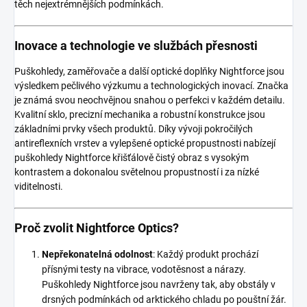
těch nejextrémnějších podmínkách.
Inovace a technologie ve službách přesnosti
Puškohledy, zaměřovače a další optické doplňky Nightforce jsou
výsledkem pečlivého výzkumu a technologických inovací. Značka
je známá svou neochvějnou snahou o perfekci v každém detailu.
Kvalitní sklo, precizní mechanika a robustní konstrukce jsou
základními prvky všech produktů. Díky vývoji pokročilých
antireflexních vrstev a vylepšené optické propustnosti nabízejí
puškohledy Nightforce křišťálově čistý obraz s vysokým
kontrastem a dokonalou světelnou propustností i za nízké
viditelnosti.
Proč zvolit Nightforce Optics?
Nepřekonatelná odolnost
: Každý produkt prochází
přísnými testy na vibrace, vodotěsnost a nárazy.
Puškohledy Nightforce jsou navrženy tak, aby obstály v
drsných podmínkách od arktického chladu po pouštní žár.