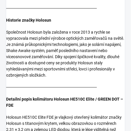
───────────────────────────────
Historie značky Holosun
Společnost Holosun byla založena v roce 2013 a rychle se
vypracovala mezi přední výrobce optických zaměřovačů na světě.
Je známá průkopnickými technologiemi, jako je solární napájení,
Shake Awake systém, paměť posledního nastavení nebo
víceosnovové zaměřování. Díky spojení špičkové kvality, dlouhé
životnosti a dostupné ceny se produkty Holosun staly
vyhledávanými mezi sportovními střelci, lovci i profesionály v
ozbrojených složkách.
───────────────────────────────
Detailní popis kolimátoru Holosun HE510C Elite / GREEN DOT –
FDE
Holosun HE510C Elite FDE je vlajkový otevřený kolimátor značky
Holosun s titanovým krytem, velkou obrazovkou o rozměrech
2,31 × 3,2 cm a zelenou LED diodou, která je lépe viditelná než