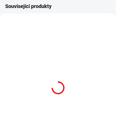
Související produkty
SKLADEM
SKLADEM
Uzavřený kolimátor
Kolimátor Holosun
Holosun AEMS CORE /
HE512T RD Elite / RED
GREEN DOT – BLK
DOT – BLK