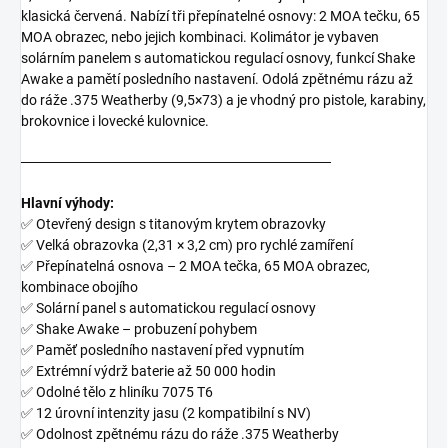
klasická červená. Nabízí tři přepínatelné osnovy: 2 MOA tečku, 65
MOA obrazec, nebo jejich kombinaci. Kolimátor je vybaven
solárním panelem s automatickou regulací osnovy, funkcí Shake
Awake a pamětí posledního nastavení. Odolá zpětnému rázu až
do ráže .375 Weatherby (9,5×73) a je vhodný pro pistole, karabiny,
brokovnice i lovecké kulovnice.
───────────────────────────────
Hlavní výhody:
✅ Otevřený design s titanovým krytem obrazovky
✅ Velká obrazovka (2,31 × 3,2 cm) pro rychlé zamíření
✅ Přepínatelná osnova – 2 MOA tečka, 65 MOA obrazec,
kombinace obojího
✅ Solární panel s automatickou regulací osnovy
✅ Shake Awake – probuzení pohybem
✅ Paměť posledního nastavení před vypnutím
✅ Extrémní výdrž baterie až 50 000 hodin
✅ Odolné tělo z hliníku 7075 T6
✅ 12 úrovní intenzity jasu (2 kompatibilní s NV)
✅ Odolnost zpětnému rázu do ráže .375 Weatherby