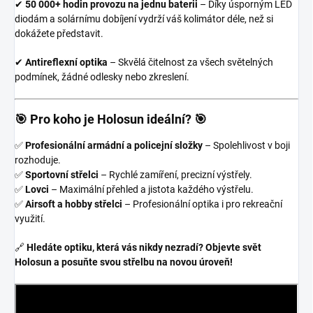
✔
50 000+ hodin provozu na jednu baterii
– Díky úsporným LED
diodám a solárnímu dobíjení vydrží váš kolimátor déle, než si
dokážete představit.
✔
Antireflexní optika
– Skvělá čitelnost za všech světelných
podmínek, žádné odlesky nebo zkreslení.
🎯 Pro koho je Holosun ideální? 🎯
✅
Profesionální armádní a policejní složky
– Spolehlivost v boji
rozhoduje.
✅
Sportovní střelci
– Rychlé zamíření, precizní výstřely.
✅
Lovci
– Maximální přehled a jistota každého výstřelu.
✅
Airsoft a hobby střelci
– Profesionální optika i pro rekreační
využití.
🔗
Hledáte optiku, která vás nikdy nezradí? Objevte svět
Holosun a posuňte svou střelbu na novou úroveň!