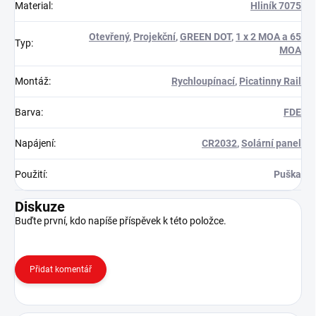
Material
:
Hliník 7075
Otevřený
,
Projekční
,
GREEN DOT
,
1 x 2 MOA a 65
Typ
:
MOA
Montáž
:
Rychloupínací
,
Picatinny Rail
Barva
:
FDE
Napájení
:
CR2032
,
Solární panel
Použití
:
Puška
Diskuze
Buďte první, kdo napíše příspěvek k této položce.
Přidat komentář