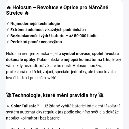
🔥 Holosun – Revoluce v Optice pro Náročné
Střelce 🔥
✔
Nejmodernější technologie
✔
Extrémní odolnost v každých podmínkách
✔
Bezkonkurenční výdrž baterie – až 50 000 hodin
✔
Perfektní poměr cena/výkon
Holosun není jen značka – je to
symbol inovace, spolehlivosti a
dokonalé optiky
. Pokud hledáte
nejlepší kolimátor na trhu
, který
vás nikdy nezradí, právě jste ho našli. Holosun používají
profesionální střelci, vojáci, speciální jednotky, ale i sportovní a
lovečtí střelci po celém světě.
🚀 Technologie, které mění pravidla hry 🚀
🔹
Solar Failsafe™
– Už žádné vybité baterie! Inteligentní solární
systém automaticky reguluje jas podle okolního světla a dokáže
napájet kolimátor i bez baterie.