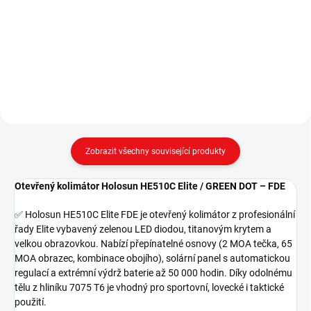
Uzavřený kolimátor Holosun
Kolimátor Holosun HE512T RD
AEMS CORE / GREEN DOT – BLK
Elite / RED DOT – BLK ✅ Holosun
✅ Holosun AEMS CORE BLK je
HE512T RD Elite je uzavřený
uzavřený kolimátor kompaktních
kolimátor s titanovým tělem a
rozměrů, který nabízí všechny
velkou obrazovkou (2,31 × 3,2
klíčové funkce značky Holosun....
cm). Nabízí přepínatelné...
Zobrazit všechny související produkty
Otevřený kolimátor Holosun HE510C Elite / GREEN DOT – FDE
✅ Holosun HE510C Elite FDE je otevřený kolimátor z profesionální
řady Elite vybavený zelenou LED diodou, titanovým krytem a
velkou obrazovkou. Nabízí přepínatelné osnovy (2 MOA tečka, 65
MOA obrazec, kombinace obojího), solární panel s automatickou
regulací a extrémní výdrž baterie až 50 000 hodin. Díky odolnému
tělu z hliníku 7075 T6 je vhodný pro sportovní, lovecké i taktické
použití.