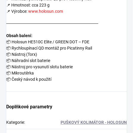
📌 Hmotnost: cca 223 g
📌 Výrobce:
www.holosun.com
───────────────────────────────
Obsah balení:
📦
Holosun HE510C Elite / GREEN DOT – FDE
📦
Rychloupínací QD montáž pro Picatinny Rail
📦
Nástroj (Torx)
📦
Náhradní slot baterie
📦
Nástroj pro vysunutí slotu baterie
📦
Mikroutěrka
📦
Český návod k použití
Doplňkové parametry
Kategorie
:
PUŠKOVÝ KOLIMÁTOR - HOLOSUN