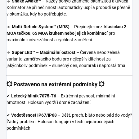
🔹
Shake Awake™
– Každý pohyb znamená okamžitou aktivaci!
Kolimátor se při nečinnosti automaticky uspí a probudí se přesně
v okamžiku, kdy ho potřebujete.
🔹
Multi-Reticle System™ (MRS)
– Přepínejte mezi
klasickou 2
MOA tečkou, 65 MOA kruhem nebo jejich kombinací
pro
maximální univerzálnost a rychlost zaměření.
🔹
Super LED™ – Maximální ostrost
– Červená nebo zelená
varianta zaměřovacího bodu pro nejlepší viditelnost za
jakýchkoliv podmínek – slunečný den, soumrak i naprostá tma.
💥 Postaveno na extrémní podmínky 💥
✔
Letecký hliník 7075-T6
– Extrémní pevnost, minimální
hmotnost. Holosun vydrží i drsné zacházení.
✔
Vodotěsnost IP67/IP68
– Déšť, prach, bláto nebo pád do vody?
Žádný problém. Holosun funguje i v těch nejnáročnějších
podmínkách.