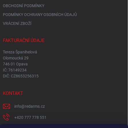
OBCHODNÍ PODMÍNKY
PODMÍNKY OCHRANY OSOBNÍCH ÚDAJŮ
VRÁCENÍ ZBOŽÍ
FAKTURAČNÍ ÚDAJE
Tereza Španihelová
Olomoucká 29
746 01 Opava
IČ: 76149234
DIČ: CZ8653256315
KONTAKT
info
@
redarms.cz
+420 777 778 551