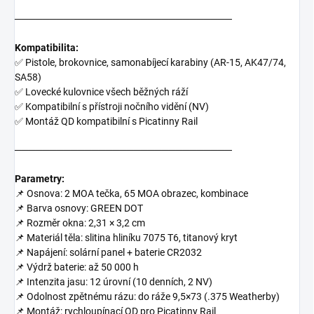
───────────────────────────────
Kompatibilita:
✅ Pistole, brokovnice, samonabíjecí karabiny (AR-15, AK47/74,
SA58)
✅ Lovecké kulovnice všech běžných ráží
✅ Kompatibilní s přístroji nočního vidění (NV)
✅ Montáž QD kompatibilní s Picatinny Rail
───────────────────────────────
Parametry:
📌 Osnova: 2 MOA tečka, 65 MOA obrazec, kombinace
📌 Barva osnovy: GREEN DOT
📌 Rozměr okna: 2,31 × 3,2 cm
📌 Materiál těla: slitina hliníku 7075 T6, titanový kryt
📌 Napájení: solární panel + baterie CR2032
📌 Výdrž baterie: až 50 000 h
📌 Intenzita jasu: 12 úrovní (10 denních, 2 NV)
📌 Odolnost zpětnému rázu: do ráže 9,5×73 (.375 Weatherby)
📌 Montáž: rychloupínací QD pro Picatinny Rail