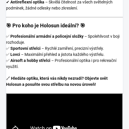
✔
Antireflexní optika
– Skvělá čitelnost za všech světelných
podmínek, žádné odlesky nebo zkreslení.
🎯 Pro koho je Holosun ideální? 🎯
✅
Profesionální armádní a policejní složky
– Spolehlivost v boji
rozhoduje.
✅
Sportovní střelci
– Rychlé zamíření, precizní výstřely.
✅
Lovci
– Maximální přehled a jistota každého výstřelu.
✅
Airsoft a hobby střelci
– Profesionální optika i pro rekreační
využití.
🔗
Hledáte optiku, která vás nikdy nezradí? Objevte svět
Holosun a posuňte svou střelbu na novou úroveň!