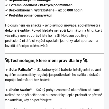
✔
Extrémní odolnost v každých podmínkách
✔
Bezkonkurenční výdrž baterie – až 50 000 hodin
✔
Perfektní poměr cena/výkon
Holosun není jen značka – je to
symbol inovace, spolehlivosti a
dokonalé optiky
. Pokud hledáte
nejlepší kolimátor na trhu
, který
vás nikdy nezradí, právě jste ho našli. Holosun používají
profesionální střelci, vojáci, speciální jednotky, ale i sportovní a
lovečtí střelci po celém světě.
🚀 Technologie, které mění pravidla hry 🚀
🔹
Solar Failsafe™
– Už žádné vybité baterie! Inteligentní solární
systém automaticky reguluje jas podle okolního světla a dokáže
napájet kolimátor i bez baterie.
🔹
Shake Awake™
– Každý pohyb znamená okamžitou aktivaci!
Kolimátor se při nečinnosti automaticky uspí a probudí se přesně
v okamžiku, kdy ho potřebujete.