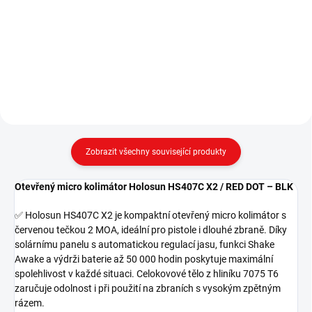
Otevřený micro kolimátor
Holosun HE507C X3 / GREEN
Holosun RONIN HE507COMP /
DOT – BLK ✅ Holosun HE507C
GREEN DOT – BLK ✅ Holosun
X3 představuje novou generaci
RONIN HE507COMP GR BLK je
otevřeného kolimátoru s MRS
otevřený micro kolimátor s
systémem, který umožňuje
ikonickým designem draka
přepínání mezi...
vyrytého na černém...
Zobrazit všechny související produkty
Otevřený micro kolimátor Holosun HS407C X2 / RED DOT – BLK
✅ Holosun HS407C X2 je kompaktní otevřený micro kolimátor s
červenou tečkou 2 MOA, ideální pro pistole i dlouhé zbraně. Díky
solárnímu panelu s automatickou regulací jasu, funkci Shake
Awake a výdrži baterie až 50 000 hodin poskytuje maximální
spolehlivost v každé situaci. Celokovové tělo z hliníku 7075 T6
zaručuje odolnost i při použití na zbraních s vysokým zpětným
rázem.