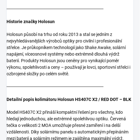
───────────────────────────────
Historie značky Holosun
Holosun působí na trhu od roku 2013 a stal se jedním z
nejvyhledávanějších výrobců optiky pro civilní i profesionální
střelce. Je průkopníkem technologií jako Shake Awake, solární
napájení, víceosnové systémy nebo extrémně dlouhá výdrž
baterií. Produkty Holosun jsou ceněny pro vynikající poměr
výkonu, spolehlivosti a ceny – používají je lovci, sportovní střelci i
ozbrojené složky po celém světě.
───────────────────────────────
Detailní popis kolimátoru Holosun HS407C X2 / RED DOT – BLK
Model HS407C X2 přináší kompaktní řešení pro všechny, kdo
hledají jednoduchou, ale extrémně spolehlivou optiku. Červená
tečka o velikosti 2 MOA umožňuje přesné zamíření i na delší
vzdálenosti. Díky solárnímu panelu s automatickým přepínáním
mezi baterií a solárním režimem je zajištěna maximální výdrž.