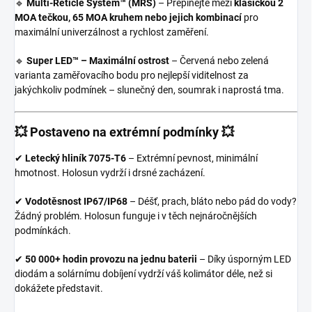
🔹
Multi-Reticle System™ (MRS)
– Přepínejte mezi
klasickou 2
MOA tečkou, 65 MOA kruhem nebo jejich kombinací
pro
maximální univerzálnost a rychlost zaměření.
🔹
Super LED™ – Maximální ostrost
– Červená nebo zelená
varianta zaměřovacího bodu pro nejlepší viditelnost za
jakýchkoliv podmínek – slunečný den, soumrak i naprostá tma.
💥 Postaveno na extrémní podmínky 💥
✔
Letecký hliník 7075-T6
– Extrémní pevnost, minimální
hmotnost. Holosun vydrží i drsné zacházení.
✔
Vodotěsnost IP67/IP68
– Déšť, prach, bláto nebo pád do vody?
Žádný problém. Holosun funguje i v těch nejnáročnějších
podmínkách.
✔
50 000+ hodin provozu na jednu baterii
– Díky úsporným LED
diodám a solárnímu dobíjení vydrží váš kolimátor déle, než si
dokážete představit.