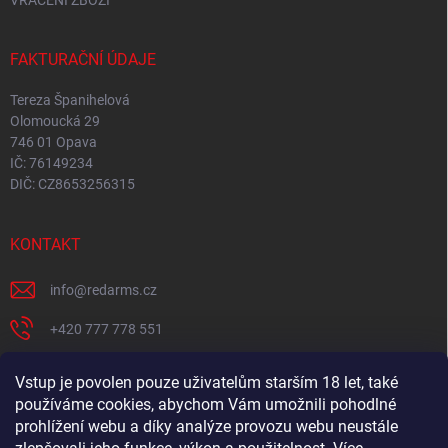
FAKTURAČNÍ ÚDAJE
Tereza Španihelová
Olomoucká 29
746 01 Opava
IČ: 76149234
DIČ: CZ8653256315
KONTAKT
info
@
redarms.cz
+420 777 778 551
REDARMS na Facebooku
Vstup je povolen pouze uživatelům starším 18 let, také
používáme cookies, abychom Vám umožnili pohodlné
redarms_cz/
prohlížení webu a díky analýze provozu webu neustále
YOUTUBE