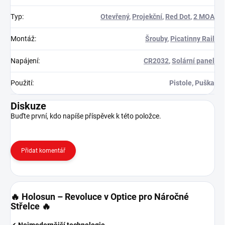
Typ
:
Otevřený
,
Projekční
,
Red Dot
,
2 MOA
Montáž
:
Šrouby
,
Picatinny Rail
Napájení
:
CR2032
,
Solární panel
Použití
:
Pistole, Puška
Diskuze
Buďte první, kdo napíše příspěvek k této položce.
Přidat komentář
🔥 Holosun – Revoluce v Optice pro Náročné
Střelce 🔥
✔
Nejmodernější technologie