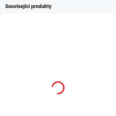
Související produkty
SKLADEM
SKLADEM
Otevřený micro
Otevřený micro
kolimátor Holosun
kolimátor Holosun
HE507C X3 / GREEN DOT
RONIN HE507COMP /
– BLK
GREEN DOT – BLK
Otevřený micro kolimátor