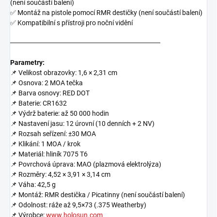
(není součástí balení)
✅ Montáž na pistole pomocí RMR destičky (není součástí balení)
✅ Kompatibilní s přístroji pro noční vidění
───────────────────────────────
Parametry:
📌 Velikost obrazovky: 1,6 × 2,31 cm
📌 Osnova: 2 MOA tečka
📌 Barva osnovy: RED DOT
📌 Baterie: CR1632
📌 Výdrž baterie: až 50 000 hodin
📌 Nastavení jasu: 12 úrovní (10 denních + 2 NV)
📌 Rozsah seřízení: ±30 MOA
📌 Klikání: 1 MOA / krok
📌 Materiál: hliník 7075 T6
📌 Povrchová úprava: MAO (plazmová elektrolýza)
📌 Rozměry: 4,52 × 3,91 × 3,14 cm
📌 Váha: 42,5 g
📌 Montáž: RMR destička / Picatinny (není součástí balení)
📌 Odolnost: ráže až 9,5×73 (.375 Weatherby)
📌 Výrobce:
www.holosun.com