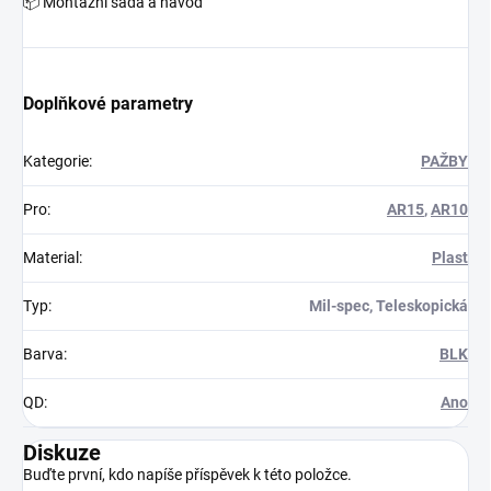
📦 Montážní sada a návod
Doplňkové parametry
Kategorie
:
PAŽBY
Pro
:
AR15
,
AR10
Material
:
Plast
Typ
:
Mil-spec, Teleskopická
Barva
:
BLK
QD
:
Ano
Diskuze
Buďte první, kdo napíše příspěvek k této položce.