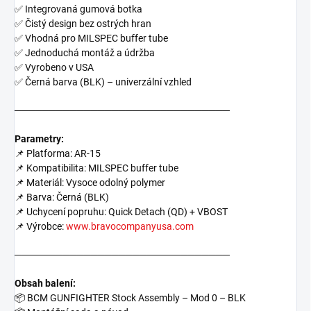
✅ Integrovaná gumová botka
✅ Čistý design bez ostrých hran
✅ Vhodná pro MILSPEC buffer tube
✅ Jednoduchá montáž a údržba
✅ Vyrobeno v USA
✅ Černá barva (BLK) – univerzální vzhled
───────────────────────────────
Parametry:
📌 Platforma: AR-15
📌 Kompatibilita: MILSPEC buffer tube
📌 Materiál: Vysoce odolný polymer
📌 Barva: Černá (BLK)
📌 Uchycení popruhu: Quick Detach (QD) + VBOST
📌 Výrobce:
www.bravocompanyusa.com
───────────────────────────────
Obsah balení:
📦 BCM GUNFIGHTER Stock Assembly – Mod 0 – BLK