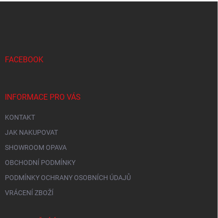
Z
á
p
a
t
í
FACEBOOK
INFORMACE PRO VÁS
KONTAKT
JAK NAKUPOVAT
SHOWROOM OPAVA
OBCHODNÍ PODMÍNKY
PODMÍNKY OCHRANY OSOBNÍCH ÚDAJŮ
VRÁCENÍ ZBOŽÍ