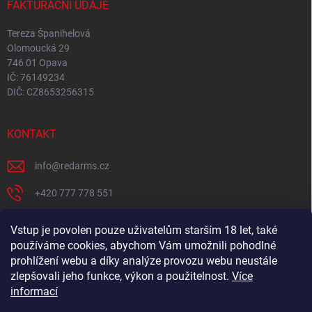
FAKTURAČNÍ ÚDAJE
Tereza Španihelová
Olomoucká 29
746 01 Opava
IČ: 76149234
DIČ: CZ8653256315
KONTAKT
info
@
redarms.cz
+420 777 778 551
REDARMS na Facebooku
Vstup je povolen pouze uživatelům starším 18 let, také
používáme cookies, abychom Vám umožnili pohodlné
redarms_cz/
prohlížení webu a díky analýze provozu webu neustále
YOUTUBE
zlepšovali jeho funkce, výkon a použitelnost.
Více
informací
@misswick_cz