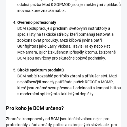
odolná pažba Mod 0 SOPMOD jsou jen některými z příkladů
inovací, které značka nabízí.
Ověřeno profesionály
BCM spolupracuje s předními světovými instruktory a
specialisty na taktické střelby, kteří pomáhají testovat a
zdokonalovat produkty. Mezi klíčová jména patří
Gunfighters jako Larry Vickers, Travis Haley nebo Pat
McNamara, jejichž zkušenosti přispěly k tomu, že zbraně
BCM jsou navrženy pro skutečné bojové podmínky.
Široké spektrum produktů
BCM nabízí rozsáhlé portfolio zbraní a příslušenství. Mezi
nejoblíbenější modely patří řada pušek RECCE a MCMR,
které jsou známé svou přesností, odolností a kompatibilitou
s moderními optickými a taktickými doplňky.
Pro koho je BCM určeno?
Zbraně a komponenty od BCM jsou ideální volbou nejen pro
profesionály z řad armády, policie a ozbrojených složek, ale i pro