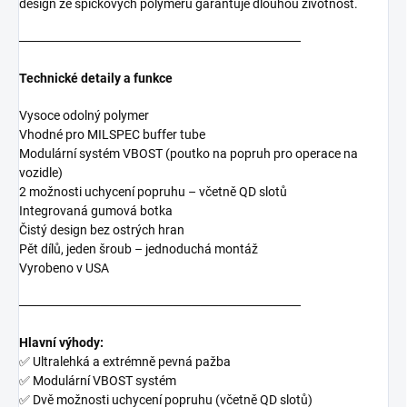
design ze špičkových polymerů garantuje dlouhou životnost.
───────────────────────────────
Technické detaily a funkce
Vysoce odolný polymer
Vhodné pro MILSPEC buffer tube
Modulární systém VBOST (poutko na popruh pro operace na
vozidle)
2 možnosti uchycení popruhu – včetně QD slotů
Integrovaná gumová botka
Čistý design bez ostrých hran
Pět dílů, jeden šroub – jednoduchá montáž
Vyrobeno v USA
───────────────────────────────
Hlavní výhody:
✅ Ultralehká a extrémně pevná pažba
✅ Modulární VBOST systém
✅ Dvě možnosti uchycení popruhu (včetně QD slotů)