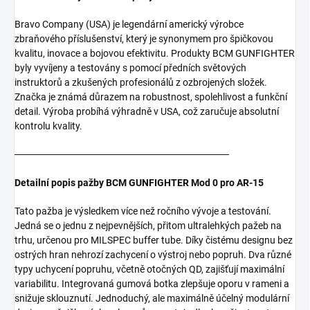
Bravo Company (USA) je legendární americký výrobce
zbraňového příslušenství, který je synonymem pro špičkovou
kvalitu, inovace a bojovou efektivitu. Produkty BCM GUNFIGHTER
byly vyvíjeny a testovány s pomocí předních světových
instruktorů a zkušených profesionálů z ozbrojených složek.
Značka je známá důrazem na robustnost, spolehlivost a funkční
detail. Výroba probíhá výhradně v USA, což zaručuje absolutní
kontrolu kvality.
───────────────────────────────
Detailní popis pažby BCM GUNFIGHTER Mod 0 pro AR-15
Tato pažba je výsledkem více než ročního vývoje a testování.
Jedná se o jednu z nejpevnějších, přitom ultralehkých pažeb na
trhu, určenou pro MILSPEC buffer tube. Díky čistému designu bez
ostrých hran nehrozí zachycení o výstroj nebo popruh. Dva různé
typy uchycení popruhu, včetně otočných QD, zajišťují maximální
variabilitu. Integrovaná gumová botka zlepšuje oporu v rameni a
snižuje sklouznutí. Jednoduchý, ale maximálně účelný modulární