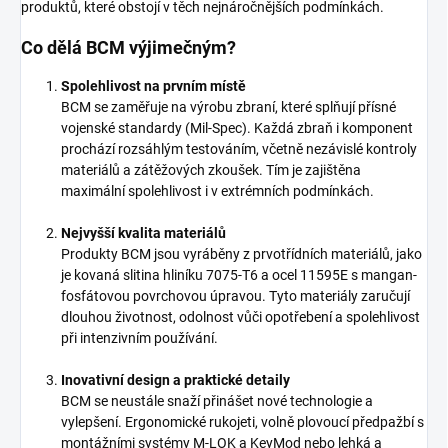
produktů, které obstojí v těch nejnáročnějších podmínkách.
Co dělá BCM výjimečným?
Spolehlivost na prvním místě
BCM se zaměřuje na výrobu zbraní, které splňují přísné
vojenské standardy (Mil-Spec). Každá zbraň i komponent
prochází rozsáhlým testováním, včetně nezávislé kontroly
materiálů a zátěžových zkoušek. Tím je zajištěna
maximální spolehlivost i v extrémních podmínkách.
Nejvyšší kvalita materiálů
Produkty BCM jsou vyráběny z prvotřídních materiálů, jako
je kovaná slitina hliníku 7075-T6 a ocel 11595E s mangan-
fosfátovou povrchovou úpravou. Tyto materiály zaručují
dlouhou životnost, odolnost vůči opotřebení a spolehlivost
při intenzivním používání.
Inovativní design a praktické detaily
BCM se neustále snaží přinášet nové technologie a
vylepšení. Ergonomické rukojeti, volně plovoucí předpažbí s
montážními systémy M-LOK a KeyMod nebo lehká a