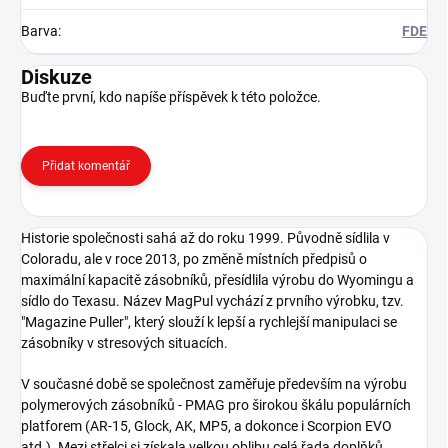
Barva
:
FDE
Diskuze
Buďte první, kdo napíše příspěvek k této položce.
Přidat komentář
Historie společnosti sahá až do roku 1999. Původně sídlila v
Coloradu, ale v roce 2013, po změně místních předpisů o
maximální kapacitě zásobníků, přesídlila výrobu do Wyomingu a
sídlo do Texasu. Název MagPul vychází z prvního výrobku, tzv.
"Magazine Puller", který slouží k lepší a rychlejší manipulaci se
zásobníky v stresových situacích.
V současné době se společnost zaměřuje především na výrobu
polymerových zásobníků - PMAG pro širokou škálu populárních
platforem (AR-15, Glock, AK, MP5, a dokonce i Scorpion EVO
atd.). Mezi střelci si získala velkou oblibu celá řada doplňků