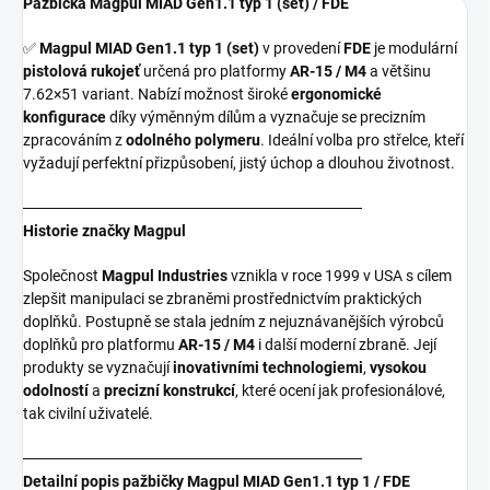
Pažbička Magpul MIAD Gen1.1 typ 1 (set) / FDE
✅
Magpul MIAD Gen1.1 typ 1 (set)
v provedení
FDE
je modulární
pistolová rukojeť
určená pro platformy
AR-15 / M4
a většinu
7.62×51 variant. Nabízí možnost široké
ergonomické
konfigurace
díky výměnným dílům a vyznačuje se precizním
zpracováním z
odolného polymeru
. Ideální volba pro střelce, kteří
vyžadují perfektní přizpůsobení, jistý úchop a dlouhou životnost.
───────────────────────────────
Historie značky Magpul
Společnost
Magpul Industries
vznikla v roce 1999 v USA s cílem
zlepšit manipulaci se zbraněmi prostřednictvím praktických
doplňků. Postupně se stala jedním z nejuznávanějších výrobců
doplňků pro platformu
AR-15 / M4
i další moderní zbraně. Její
produkty se vyznačují
inovativními technologiemi
,
vysokou
odolností
a
precizní konstrukcí
, které ocení jak profesionálové,
tak civilní uživatelé.
───────────────────────────────
Detailní popis pažbičky Magpul MIAD Gen1.1 typ 1 / FDE