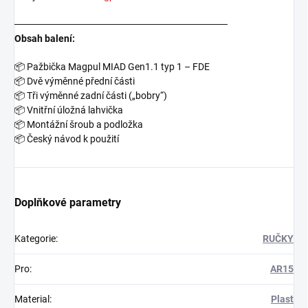
───────────────────────────────
Obsah balení:
📦
Pažbička Magpul MIAD Gen1.1 typ 1 – FDE
📦
Dvě výměnné přední části
📦
Tři výměnné zadní části („bobry“)
📦
Vnitřní úložná lahvička
📦
Montážní šroub a podložka
📦
Český návod k použití
Doplňkové parametry
Kategorie
:
RUČKY
Pro
:
AR15
Material
:
Plast