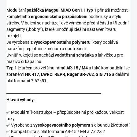
Modulární
pažbička Magpul MIAD Gen1.1 typ 1
přináší možnost
kompletního
ergonomického přizpůsobení
podle ruky a stylu
střelby. V balení se nacházejí dvě výměnné přední části a tři zadní
segmenty („bobry“), které umožňují ideální nastavení tvaru
rukojeti.
Je vyrobena z
vysokopevnostního polymeru
, který odolává
nárazům, teplotním změnám a opotřebení.
Uvnitř rukojeti se nachází
vodotěsná schránka
s lahvičkou pro
mazivo či kapalinu.
Typ 1 je určen pro většinu rámů
AR-15 / M4
a také kompatibilní se
zbraněmi
HK 417
,
LWRCI REPR
,
Ruger SR-762
,
SIG 716
a dalšími
platformami 7.62×51.
───────────────────────────────
Hlavní výhody:
✅ Modulární konstrukce – přizpůsobitelná pro každou velikost
ruky
✅ Vyrobeno z
vysokopevnostního polymeru
s dlouhou životností
✅ Kompatibilita s platformami AR-15 / M4 a 7.62×51