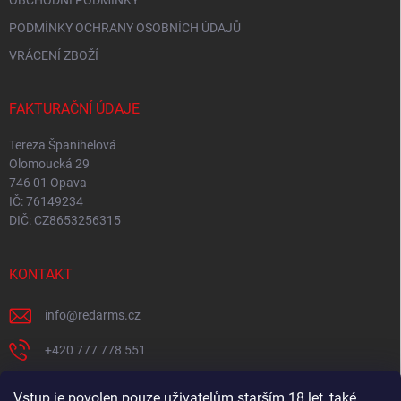
OBCHODNÍ PODMÍNKY
PODMÍNKY OCHRANY OSOBNÍCH ÚDAJŮ
VRÁCENÍ ZBOŽÍ
FAKTURAČNÍ ÚDAJE
Tereza Španihelová
Olomoucká 29
746 01 Opava
IČ: 76149234
DIČ: CZ8653256315
KONTAKT
info
@
redarms.cz
+420 777 778 551
REDARMS na Facebooku
Vstup je povolen pouze uživatelům starším 18 let, také