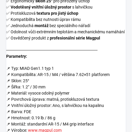
✅ Ergonomický
sklon 25°
pro přirozený úchop
✅
Vodotěsný vnitřní úložný prostor
s lahvičkou
✅ Protiskluzová
textura pro jistý úchop
✅ Kompatibilita bez nutnosti úprav rámu
✅ Jednoduchá
montáž
bez speciálního nářadí
✅ Odolnost vůči extrémním teplotám a mechanickému namáhání
✅ Osvědčený produkt z
profesionální série Magpul
───────────────────────────────
Parametry:
📌 Typ: MIAD Gen1.1 typ 1
📌 Kompatibilita: AR-15 / M4 / většina 7.62×51 platforem
📌 Sklon: 25°
📌 Šířka: 1.2" / 30 mm
📌 Materiál: vysoce odolný polymer
📌 Povrchová úprava: matná, protiskluzová textura
📌 Vnitřní úložný prostor: Ano, s lahvičkou na kapalinu
📌 Barva: FDE
📌 Hmotnost: 0.19 lb / 86 g
📌 Montáž: standardní AR-15 / M4 grip interface
📌 Výrobce:
www.magpul.com