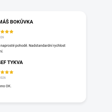
MÁŠ BOKŮVKA
026
 naprosté pohodě. Nadstandardní rychlost
ní.
SEF TYKVA
2026
hno OK.