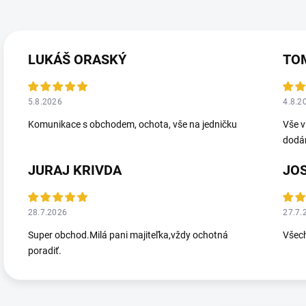
LUKÁŠ ORASKÝ
TO
5.8.2026
4.8.2
Komunikace s obchodem, ochota, vše na jedničku
Vše v
dodá
JURAJ KRIVDA
JO
28.7.2026
27.7.
Super obchod.Milá pani majiteľka,vždy ochotná
Všec
poradiť.