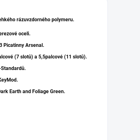
 lehkého rázuvzdorného polymeru.
erezové oceli.
3 Picatinny Arsenal.
alcové (7 slotů) a 5,5palcové (11 slotů).
l-Standardů.
 KeyMod.
 Dark Earth and Foliage Green.