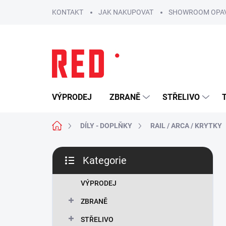
Přejít
KONTAKT
JAK NAKUPOVAT
SHOWROOM OPA
na
obsah
VÝPRODEJ
ZBRANĚ
STŘELIVO
Domů
DÍLY - DOPLŇKY
RAIL / ARCA / KRYTKY
P
Kategorie
o
Přeskočit
s
kategorie
t
VÝPRODEJ
r
ZBRANĚ
a
n
STŘELIVO