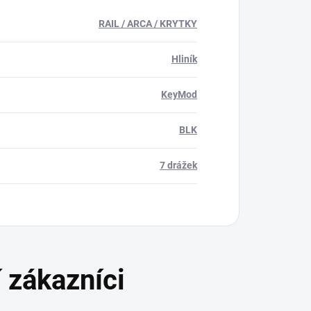
RAIL / ARCA / KRYTKY
Hliník
KeyMod
BLK
7 drážek