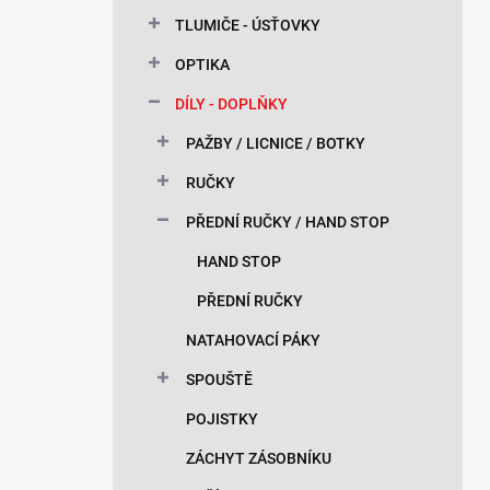
n
TLUMIČE - ÚSŤOVKY
í
p
OPTIKA
a
n
DÍLY - DOPLŇKY
e
PAŽBY / LICNICE / BOTKY
l
RUČKY
PŘEDNÍ RUČKY / HAND STOP
HAND STOP
PŘEDNÍ RUČKY
NATAHOVACÍ PÁKY
SPOUŠTĚ
POJISTKY
ZÁCHYT ZÁSOBNÍKU