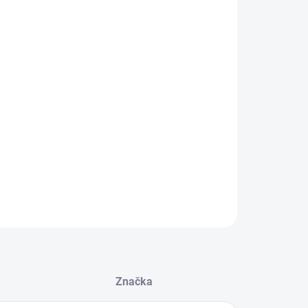
:
NOSTI DORUČENÍ
GUNFIGHTER™ KeyMod Aluminum Rail, 5.5-inch
o Company Manufacturing (USA)
ILNÍ INFORMACE
ZEPTAT SE
HLÍDAT
Značka