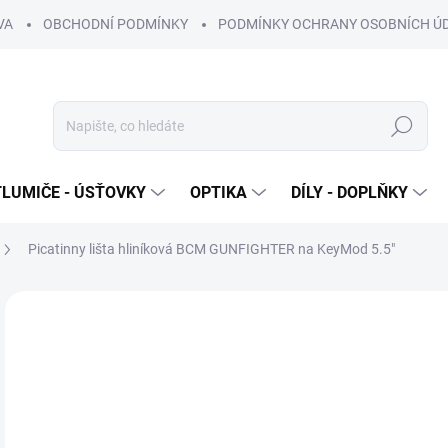
VA
OBCHODNÍ PODMÍNKY
PODMÍNKY OCHRANY OSOBNÍCH Ú
Hledat
TLUMIČE - ÚSŤOVKY
OPTIKA
DÍLY - DOPLŇKY
Picatinny lišta hliníková BCM GUNFIGHTER na KeyMod 5.5"
Neohodnoceno
Podrobnosti hodnocení
ZNAČKA
6
520
Měr
OB