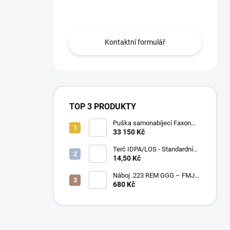
Obraťte se na nás.
Kontaktní formulář
TOP 3 PRODUKTY
Puška samonabíjecí Faxon
Ascent pro AR-15 .223 Rem
33 150 Kč
10,5" – BLK
Terč IDPA/LOS - Standardní
velikost
14,50 Kč
Náboj .223 REM GGG – FMJ
55gr / PAPÍROVÉ BALENÍ
680 Kč