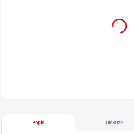
cena
MOŽ
BCM
Brav
DETA
Popis
Diskuze