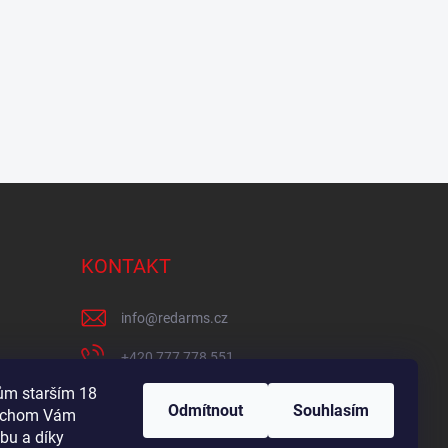
KONTAKT
info
@
redarms.cz
+420 777 778 551
lům starším 18
REDARMS na Facebooku
Odmítnout
Souhlasím
bychom Vám
redarms_cz/
bu a díky