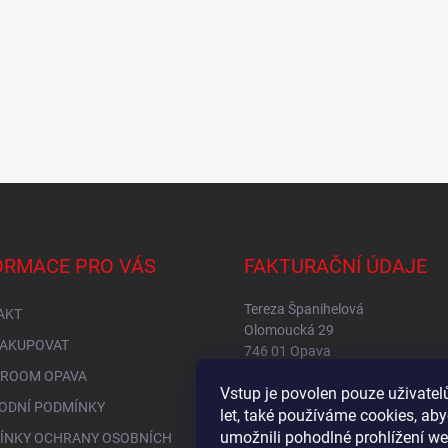
ORMACE PRO VÁS
FAKTURAČNÍ ÚDAJE
Tereza Španihelová
AKT
Olomoucká 29
NAKUPOVAT
746 01 Opava
IČ: 76149234
ROOM OPAVA
Vstup je povolen pouze uživate
DIČ: CZ8653256315
ODNÍ PODMÍNKY
let, také používáme cookies, a
umožnili pohodlné prohlížení we
ÍNKY OCHRANY OSOBNÍCH