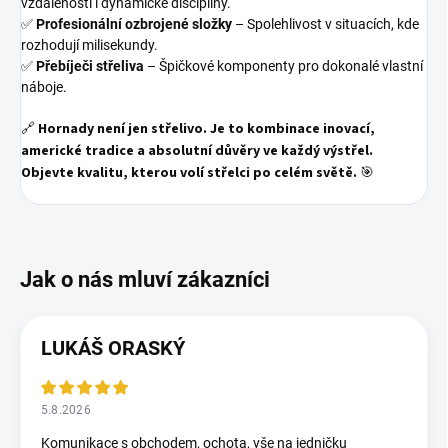
vzdálenosti i dynamické disciplíny.
✅
Profesionální ozbrojené složky
– Spolehlivost v situacích, kde
rozhodují milisekundy.
✅
Přebíječi střeliva
– Špičkové komponenty pro dokonalé vlastní
náboje.
🔗
Hornady není jen střelivo. Je to kombinace inovací,
americké tradice a absolutní důvěry ve každý výstřel.
Objevte kvalitu, kterou volí střelci po celém světě.
🎯
LUKÁŠ ORASKÝ
5.8.2026
Komunikace s obchodem, ochota, vše na jedničku