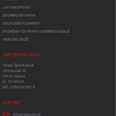
JAK NAKUPOVAT
SHOWROOM OPAVA
OBCHODNÍ PODMÍNKY
PODMÍNKY OCHRANY OSOBNÍCH ÚDAJŮ
VRÁCENÍ ZBOŽÍ
FAKTURAČNÍ ÚDAJE
Tereza Španihelová
Olomoucká 29
746 01 Opava
IČ: 76149234
DIČ: CZ8653256315
KONTAKT
info
@
redarms.cz