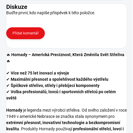
Diskuze
Buďte první, kdo napíše příspěvek k této položce.
Přidat komentář
🔥
Hornady – Americká Preciznost, Která Změnila Svět Střeliva
🔥
✔
Více než 75 let inovací a vývoje
✔
Maximální přesnost a spolehlivost každého výstřelu
✔
Špičkové střelivo, střely i přebíjecí komponenty
✔
Volba profesionálů, lovců i sportovních střelců po celém
světě
Hornady
je legenda mezi výrobci střeliva. Od svého založení v roce
1949 v americké Nebrasce se značka stala synonymem pro
extrémní přesnost, inovativní technologie a bezkompromisní
kvalitu
. Produkty Hornady používají
profesionální střelci, lovci i