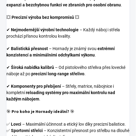
expanzi a bezchybnou funkci ve zbraních pro osobní obranu
.
💥
Precizní výroba bez kompromisů
💥
✔
Nejmodernější výrobní technologie
– Každý náboj i střela
prochází přísnou kontrolou kvality.
✔
Balistická přesnost
– Hornady je známý svou
extrémní
konzistencí a minimálními odchylkami výkonu
.
✔
Široká nabídka kalibrů
– Od pistolového střeliva přes lovecké
náboje až po
precizní long-range střelivo
.
✔
Komponenty pro přebíjení
– Střely, matrice, nábojnice i
kompletní
reloading systémy pro maximální kontrolu nad
každým nábojem
.
🎯
Pro koho je Hornady ideální?
🎯
✅
Lovci
– Maximální účinnost a etický lov díky precizní balistice.
✅
Sportovní střelci
– Konzistentní přesnost pro střelbu na dlouhé