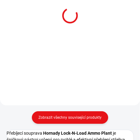
prachu Hornady, LNL
dávkování prachu
Detail
Detail
Automatický dávkovač prachu
Pomůcka Hornady, pro rychlé a
Hornady, LNL
přesné dávkování prachu
Zobrazit všechny související produkty
Přebíjecí souprava
Hornady Lock-N-Load Ammo Plant
je
špičkový nástroj určený pro rychlé a efektivní přebíjení střeliva.