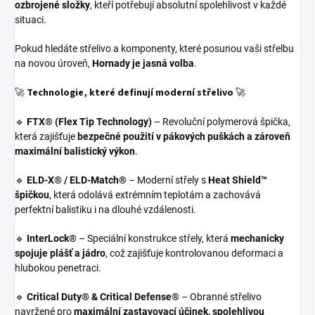
ozbrojené složky
, kteří potřebují absolutní spolehlivost v každé
situaci.
Pokud hledáte střelivo a komponenty, které posunou vaši střelbu
na novou úroveň,
Hornady je jasná volba
.
🚀
Technologie, které definují moderní střelivo
🚀
🔹
FTX® (Flex Tip Technology)
– Revoluční polymerová špička,
která zajišťuje
bezpečné použití v pákových puškách a zároveň
maximální balistický výkon
.
🔹
ELD-X® / ELD-Match®
– Moderní střely s
Heat Shield™
špičkou
, která odolává extrémním teplotám a zachovává
perfektní balistiku i na dlouhé vzdálenosti.
🔹
InterLock®
– Speciální konstrukce střely, která
mechanicky
spojuje plášť a jádro
, což zajišťuje kontrolovanou deformaci a
hlubokou penetraci.
🔹
Critical Duty® & Critical Defense®
– Obranné střelivo
navržené pro
maximální zastavovací účinek, spolehlivou