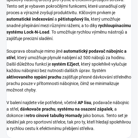
Tento set je vybaven pokročilými funkcemi, které usnadňují celý
proces a výrazně zvyšují produktivitu. Klíčovým prvkem je
automatické indexování
a
pětistupňový lis
, který umožňuje
snadné přepínání mezi různými rážemi, a to díky
rychloupínacímu
systému Lock-N-Load
. To umožňuje rychlou výměnu nástrojů a
zajišťuje precizní sladění.
Souprava obsahuje mimo jiné
automatický podavač nábojnic a
střel
, který umožňuje plynulé nabíjení až 500 nábojů za hodinu.
Další důležitou funkcí je
systém EZject
, který spolehlivě vylučuje
každou nábojnici bez nutnosti dalších úprav. Systém
aktivovaného sypání prachu
zajišťuje přesné dávkování střelného
prachu pouze v přítomnosti nábojnice, čímž se minimalizuje
možnost chyby.
V balení najdete vše potřebné, včetně
AP lisu
, podavače nábojnic
a střel,
dávkovače prachu
,
systému na osazení zápalek
, a
dokonce i
retro cínové tabulky Hornady
jako bonus. Tento set je
ideální jak pro sportovní střelce, tak pro ty, kteří hledají spolehlivou
a rychlou cestu k efektivnímu přebíjení střeliva.