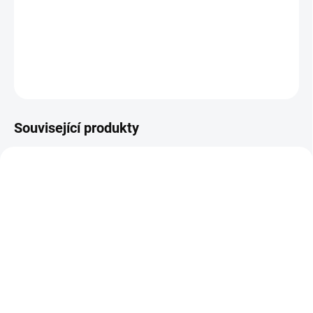
Přebíjecí souprava Hornady, LNL Ammo Plant, vč. el.
podavače střel a nábojnic, 220V
DETAILNÍ INFORMACE
ZEPTAT SE
HLÍDAT
Související produkty
MOŽNOST ROZVOZU
MOŽNOST ROZVOZU
OBJEDNÁNO
OBJEDNÁNO
Pomůcka Hornady, pro
Automatický dávkovač
rychlé a přesné