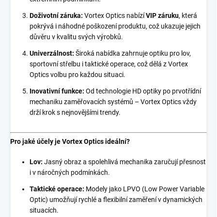
Doživotní záruka:
Vortex Optics nabízí
VIP záruku
, která
pokrývá i náhodné poškození produktu, což ukazuje jejich
důvěru v kvalitu svých výrobků.
Univerzálnost:
Široká nabídka zahrnuje optiku pro lov,
sportovní střelbu i taktické operace, což dělá z Vortex
Optics volbu pro každou situaci.
Inovativní funkce:
Od technologie HD optiky po prvotřídní
mechaniku zaměřovacích systémů – Vortex Optics vždy
drží krok s nejnovějšími trendy.
Pro jaké účely je Vortex Optics ideální?
Lov:
Jasný obraz a spolehlivá mechanika zaručují přesnost
i v náročných podmínkách.
Taktické operace:
Modely jako LPVO (Low Power Variable
Optic) umožňují rychlé a flexibilní zaměření v dynamických
situacích.