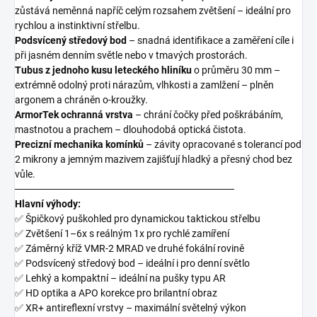
zůstává neměnná napříč celým rozsahem zvětšení – ideální pro
rychlou a instinktivní střelbu.
Podsvícený středový bod
– snadná identifikace a zaměření cíle i
při jasném denním světle nebo v tmavých prostorách.
Tubus z jednoho kusu leteckého hliníku
o průměru 30 mm –
extrémně odolný proti nárazům, vlhkosti a zamlžení – plněn
argonem a chráněn o-kroužky.
ArmorTek ochranná vrstva
– chrání čočky před poškrábáním,
mastnotou a prachem – dlouhodobá optická čistota.
Precizní mechanika komínků
– závity opracované s tolerancí pod
2 mikrony a jemným mazivem zajišťují hladký a přesný chod bez
vůle.
───────────────────────────────
Hlavní výhody:
✅
Špičkový puškohled pro dynamickou taktickou střelbu
✅
Zvětšení 1–6x s reálným 1x pro rychlé zamíření
✅
Záměrný kříž VMR-2 MRAD ve druhé fokální rovině
✅
Podsvícený středový bod – ideální i pro denní světlo
✅
Lehký a kompaktní – ideální na pušky typu AR
✅
HD optika a APO korekce pro brilantní obraz
✅
XR+ antireflexní vrstvy – maximální světelný výkon