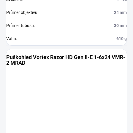
Průměr objektivu
:
24 mm
Průměr tubusu
:
30 mm
Váha
:
610 g
Puškohled Vortex Razor HD Gen II-E 1-6x24 VMR-
2 MRAD