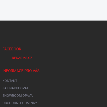
Z
á
p
a
t
í
FACEBOOK
REDARMS.CZ
INFORMACE PRO VÁS
KONTAKT
JAK NAKUPOVAT
SHOWROOM OPAVA
OBCHODNÍ PODMÍNKY