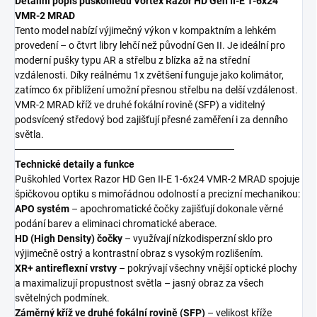
Detailní popis puškohledu Vortex Razor HD Gen II-E 1-6x24
VMR-2 MRAD
Tento model nabízí výjimečný výkon v kompaktním a lehkém
provedení – o čtvrt libry lehčí než původní Gen II. Je ideální pro
moderní pušky typu AR a střelbu z blízka až na střední
vzdálenosti. Díky reálnému 1x zvětšení funguje jako kolimátor,
zatímco 6x přiblížení umožní přesnou střelbu na delší vzdálenost.
VMR-2 MRAD kříž ve druhé fokální rovině (SFP) a viditelný
podsvícený středový bod zajišťují přesné zaměření i za denního
světla.
───────────────────────────────
Technické detaily a funkce
Puškohled Vortex Razor HD Gen II-E 1-6x24 VMR-2 MRAD spojuje
špičkovou optiku s mimořádnou odolností a precizní mechanikou:
APO systém
– apochromatické čočky zajišťují dokonale věrné
podání barev a eliminaci chromatické aberace.
HD (High Density) čočky
– využívají nízkodisperzní sklo pro
výjimečně ostrý a kontrastní obraz s vysokým rozlišením.
XR+ antireflexní vrstvy
– pokrývají všechny vnější optické plochy
a maximalizují propustnost světla – jasný obraz za všech
světelných podmínek.
Záměrný kříž ve druhé fokální rovině (SFP)
– velikost kříže