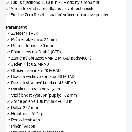
✅
Tubus z jednoho kusu hliníku – odolný a robustní
✅
ArmorTek vrstva pro dlouhou životnost čoček
✅
Funkce Zero Reset – snadné vrácení do nulové polohy
───────────────────────────────
Parametry:
📌
Zvětšení: 1–6x
📌
Průměr objektivu: 24 mm
📌
Průměr tubusu: 30 mm
📌
Fokální rovina: Druhá (SFP)
📌
Záměrný obrazec: VMR-2 MRAD, podsvícený
📌
Jeden klik: 0,2 MRAD
📌
Otočení komínku: 20 MRAD
📌
Rozsah výškové korekce: 43 MRAD
📌
Rozsah stranové korekce: 43 MRAD
📌
Paralaxa: Pevná na 91,4 m
📌
Vzdálenost výstupní pupily: 102 mm
📌
Zorné pole ve 100 m: 38,4–6,83 m
📌
Délka: 257 mm
📌
Hmotnost: 610 g
📌
Podsvícení: Ano
📌
Plnění: Argon