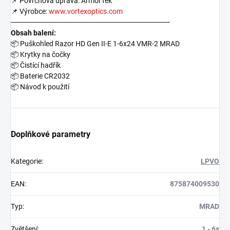
📌
Povrchová úprava: ArmorTek
📌
Výrobce:
www.vortexoptics.com
───────────────────────────────
Obsah balení:
📦
Puškohled Razor HD Gen II-E 1-6x24 VMR-2 MRAD
📦
Krytky na čočky
📦
Čistící hadřík
📦
Baterie CR2032
📦
Návod k použití
Doplňkové parametry
Kategorie
:
LPVO
EAN
:
875874009530
Typ
:
MRAD
Zvětšení
:
1 - 6x