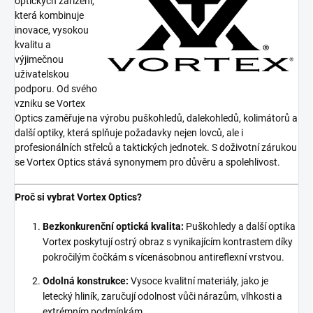
optických zařízení,
která kombinuje
inovace, vysokou
kvalitu a
výjimečnou
uživatelskou
podporu. Od svého
vzniku se Vortex
Optics zaměřuje na výrobu puškohledů, dalekohledů, kolimátorů a
další optiky, která splňuje požadavky nejen lovců, ale i
profesionálních střelců a taktických jednotek. S doživotní zárukou
se Vortex Optics stává synonymem pro důvěru a spolehlivost.
Proč si vybrat Vortex Optics?
Bezkonkurenční optická kvalita:
Puškohledy a další optika
Vortex poskytují ostrý obraz s vynikajícím kontrastem díky
pokročilým čočkám s vícenásobnou antireflexní vrstvou.
Odolná konstrukce:
Vysoce kvalitní materiály, jako je
letecký hliník, zaručují odolnost vůči nárazům, vlhkosti a
extrémním podmínkám.