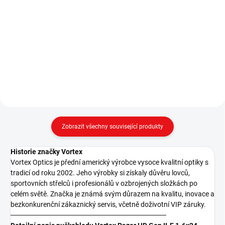
Puškohled Vector Optics
LPVO puškohled Vector Optics
Continental X6 1–6x24 SFP VET-
CONTINENTAL 1-6x24i Fiber /
BTR / MIL – BLK ✅ Puškohled
RED DOT – BLK ✅ Vector Optics
Vector Optics Continental X6 1–
CONTINENTAL 1-6x24i Fiber BLK
6x24 je profesionální LPVO
je prémiový LPVO puškohled
optika určená pro lovce,
určený pro dynamickou střelbu
sportovní...
na...
Zobrazit všechny související produkty
Historie značky Vortex
Vortex Optics je přední americký výrobce vysoce kvalitní optiky s
tradicí od roku 2002. Jeho výrobky si získaly důvěru lovců,
sportovních střelců i profesionálů v ozbrojených složkách po
celém světě. Značka je známá svým důrazem na kvalitu, inovace a
bezkonkurenční zákaznický servis, včetně doživotní VIP záruky.
───────────────────────────────