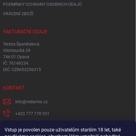
PODMÍNKY OCHRANY OSOBNÍCH ÚDAJŮ
VRÁCENÍ ZBOŽÍ
FAKTURAČNÍ ÚDAJE
Tereza Španihelová
Olomoucká 29
746 01 Opava
IČ: 76149234
DIČ: CZ8653256315
KONTAKT
info
@
redarms.cz
+420 777 778 551
REDARMS na Facebooku
Vstup je povolen pouze uživatelům starším 18 let, také