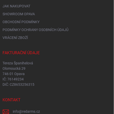
JAK NAKUPOVAT
SHOWROOM OPAVA
OBCHODNÍ PODMÍNKY
PODMÍNKY OCHRANY OSOBNÍCH ÚDAJŮ
VRÁCENÍ ZBOŽÍ
FAKTURAČNÍ ÚDAJE
Tereza Španihelová
Olomoucká 29
746 01 Opava
IČ: 76149234
DIČ: CZ8653256315
KONTAKT
info
@
redarms.cz