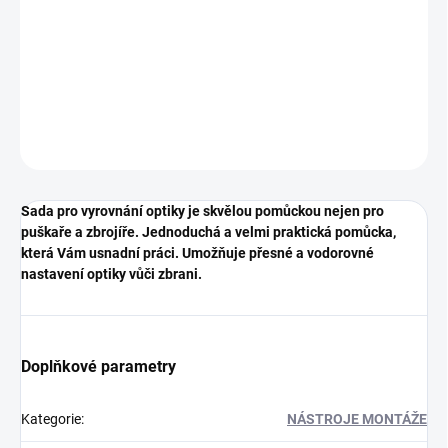
DORUČENÍ
Sada pro vyrovnání puškohledu
DETAILNÍ INFORMACE
ZEPTAT SE
HLÍDAT
Sada pro vyrovnání optiky je skvělou pomůckou nejen pro
puškaře a zbrojíře. Jednoduchá a velmi praktická pomůcka,
která Vám usnadní práci. Umožňuje přesné a vodorovné
nastavení optiky vůči zbrani.
Doplňkové parametry
Kategorie
:
NÁSTROJE MONTÁŽE