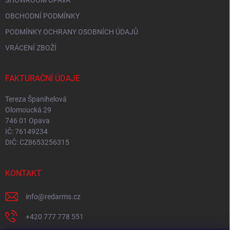
OBCHODNÍ PODMÍNKY
PODMÍNKY OCHRANY OSOBNÍCH ÚDAJŮ
VRÁCENÍ ZBOŽÍ
FAKTURAČNÍ ÚDAJE
Tereza Španihelová
Olomoucká 29
746 01 Opava
IČ: 76149234
DIČ: CZ8653256315
KONTAKT
info
@
redarms.cz
+420 777 778 551