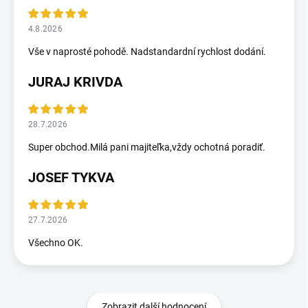
4.8.2026
Vše v naprosté pohodě. Nadstandardní rychlost dodání.
JURAJ KRIVDA
28.7.2026
Super obchod.Milá pani majiteľka,vždy ochotná poradiť.
JOSEF TYKVA
27.7.2026
Všechno OK.
Zobrazit další hodnocení