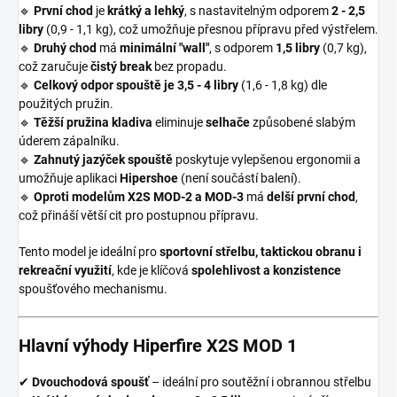
🔹
První chod
je
krátký a lehký
, s nastavitelným odporem
2 - 2,5
libry
(0,9 - 1,1 kg), což umožňuje přesnou přípravu před výstřelem.
🔹
Druhý chod
má
minimální "wall"
, s odporem
1,5 libry
(0,7 kg),
což zaručuje
čistý break
bez propadu.
🔹
Celkový odpor spouště je 3,5 - 4 libry
(1,6 - 1,8 kg) dle
použitých pružin.
🔹
Těžší pružina kladiva
eliminuje
selhače
způsobené slabým
úderem zápalníku.
🔹
Zahnutý jazýček spouště
poskytuje vylepšenou ergonomii a
umožňuje aplikaci
Hipershoe
(není součástí balení).
🔹
Oproti modelům X2S MOD-2 a MOD-3
má
delší první chod
,
což přináší větší cit pro postupnou přípravu.
Tento model je ideální pro
sportovní střelbu, taktickou obranu i
rekreační využití
, kde je klíčová
spolehlivost a konzistence
spoušťového mechanismu.
Hlavní výhody Hiperfire X2S MOD 1
✔
Dvouchodová spoušť
– ideální pro soutěžní i obrannou střelbu