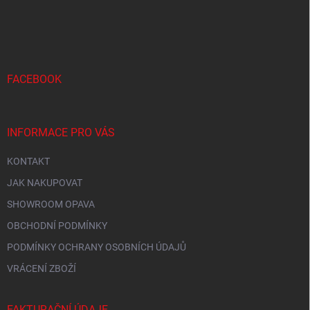
Z
á
p
a
t
í
FACEBOOK
INFORMACE PRO VÁS
KONTAKT
JAK NAKUPOVAT
SHOWROOM OPAVA
OBCHODNÍ PODMÍNKY
PODMÍNKY OCHRANY OSOBNÍCH ÚDAJŮ
VRÁCENÍ ZBOŽÍ
FAKTURAČNÍ ÚDAJE