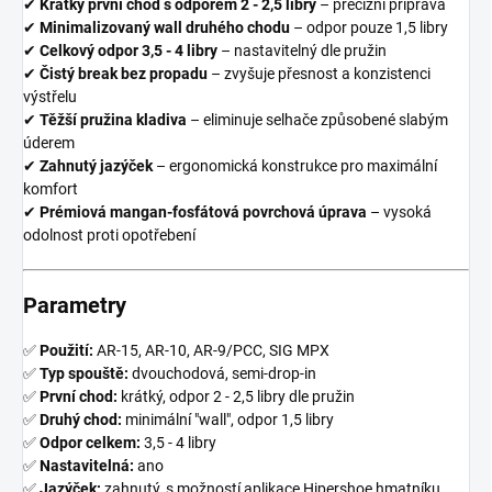
✔
Krátký první chod s odporem 2 - 2,5 libry
– precizní příprava
✔
Minimalizovaný wall druhého chodu
– odpor pouze 1,5 libry
✔
Celkový odpor 3,5 - 4 libry
– nastavitelný dle pružin
✔
Čistý break bez propadu
– zvyšuje přesnost a konzistenci
výstřelu
✔
Těžší pružina kladiva
– eliminuje selhače způsobené slabým
úderem
✔
Zahnutý jazýček
– ergonomická konstrukce pro maximální
komfort
✔
Prémiová mangan-fosfátová povrchová úprava
– vysoká
odolnost proti opotřebení
Parametry
✅
Použití:
AR-15, AR-10, AR-9/PCC, SIG MPX
✅
Typ spouště:
dvouchodová, semi-drop-in
✅
První chod:
krátký, odpor 2 - 2,5 libry dle pružin
✅
Druhý chod:
minimální "wall", odpor 1,5 libry
✅
Odpor celkem:
3,5 - 4 libry
✅
Nastavitelná:
ano
✅
Jazýček:
zahnutý, s možností aplikace Hipershoe hmatníku