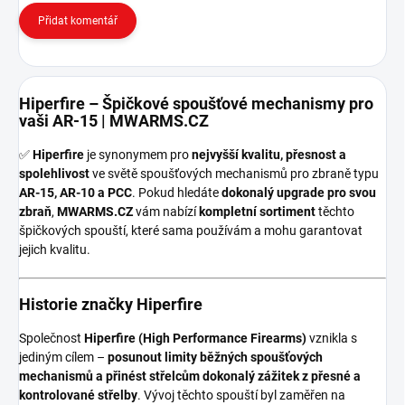
Přidat komentář
Hiperfire – Špičkové spoušťové mechanismy pro
vaši AR-15 | MWARMS.CZ
✅
Hiperfire
je synonymem pro
nejvyšší kvalitu, přesnost a
spolehlivost
ve světě spoušťových mechanismů pro zbraně typu
AR-15, AR-10 a PCC
. Pokud hledáte
dokonalý upgrade pro svou
zbraň
,
MWARMS.CZ
vám nabízí
kompletní sortiment
těchto
špičkových spouští, které sama používám a mohu garantovat
jejich kvalitu.
Historie značky Hiperfire
Společnost
Hiperfire (High Performance Firearms)
vznikla s
jediným cílem –
posunout limity běžných spoušťových
mechanismů a přinést střelcům dokonalý zážitek z přesné a
kontrolované střelby
. Vývoj těchto spouští byl zaměřen na