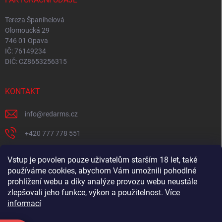
Tereza Španihelová
Olomoucká 29
746 01 Opava
IČ: 76149234
DIČ: CZ8653256315
KONTAKT
info
@
redarms.cz
+420 777 778 551
REDARMS na Facebooku
Vstup je povolen pouze uživatelům starším 18 let, také
používáme cookies, abychom Vám umožnili pohodlné
redarms_cz/
prohlížení webu a díky analýze provozu webu neustále
YOUTUBE
zlepšovali jeho funkce, výkon a použitelnost.
Více
informací
@misswick_cz