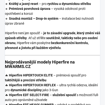
🔹
Krátký a jasný reset
– pro
rychlou a dynamickou střelbu
🔹
Prémiová povrchová úprava
– vysoká odolnost proti
opotřebení a korozi
🔹
Snadná montáž – Drop-In systém
– instalace bez nutnosti
úprav zbraně
Hiperfire není jen spoušť –
je to zásadní upgrade, který změní váš
způsob střelby
. Ať už střílíte
soutěžně, takticky nebo pro osobní
obranu
, Hiperfire vám poskytne
bezkonkurenční kontrolu,
přesnost a jistotu při každém výstřelu
.
Nejprodávanější modely Hiperfire na
MWARMS.CZ
🔥
Hiperfire HIPERTOUCH ELITE
– prémiová spoušť pro
taktičtější a precizní střelbu
🔥
Hiperfire HIPERTOUCH REFLEX
– ultra rychlá odezva, ideální
pro
dynamické disciplíny
jako 3-Gun
🔥
Hiperfire EDT SELECT-FIRE
–
služební spoušť
s možností full-
auto pro oprávněné uživatele
🔥
Hiperfire EDT HEAVY GUNNER
– odolná a spolehlivá pro