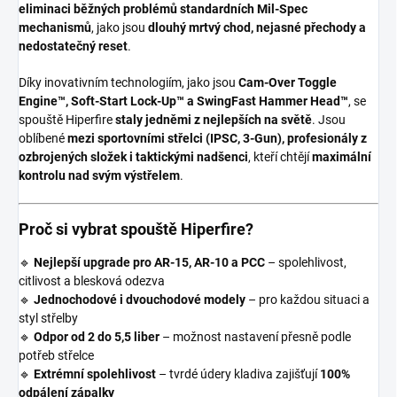
eliminaci běžných problémů standardních Mil-Spec
mechanismů
, jako jsou
dlouhý mrtvý chod, nejasné přechody a
nedostatečný reset
.
Díky inovativním technologiím, jako jsou
Cam-Over Toggle
Engine™, Soft-Start Lock-Up™ a SwingFast Hammer Head™
, se
spouště Hiperfire
staly jedněmi z nejlepších na světě
. Jsou
oblíbené
mezi sportovními střelci (IPSC, 3-Gun), profesionály z
ozbrojených složek i taktickými nadšenci
, kteří chtějí
maximální
kontrolu nad svým výstřelem
.
Proč si vybrat spouště Hiperfire?
🔹
Nejlepší upgrade pro AR-15, AR-10 a PCC
– spolehlivost,
citlivost a blesková odezva
🔹
Jednochodové i dvouchodové modely
– pro každou situaci a
styl střelby
🔹
Odpor od 2 do 5,5 liber
– možnost nastavení přesně podle
potřeb střelce
🔹
Extrémní spolehlivost
– tvrdé údery kladiva zajišťují
100%
odpálení zápalky