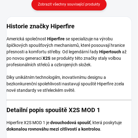
Zobrazit všechny související produkty
Historie značky Hiperfire
Americká společnost
Hiperfire
se specializuje na výrobu
špičkových spoušťových mechanismů, které posouvají hranice
přesnosti a komfortu střelby. Od legendární řady
Hipertouch
až
po novou generaci
X2S
se produkty této značky staly volbou
profesionálních střelců a ozbrojených složek.
Díky unikátním technologiím, inovativnímu designu a
bezkonkurenční spolehlivosti nastavují spouště Hiperfire zcela
nové standardy ve střeleckém světě.
Detailní popis spouště X2S MOD 1
Hiperfire X2S MOD 1 je
dvouchodová spoušť
, která poskytuje
dokonalou rovnováhu mezi citlivostí a kontrolou
.