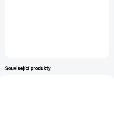
Spoušť Hiperfire X2S MOD 1
✅
Dvouchodová spoušť Hiperfire X2S MOD 1
je precizně
navržená pro zlepšení kontroly a přesnosti střelby. Díky citlivé
odezvě a minimálnímu „wallu“ poskytuje plynulý chod s možností
rychlé přípravy na výstřel.
DETAILNÍ INFORMACE
ZEPTAT SE
HLÍDAT
Související produkty