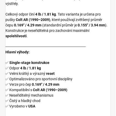
výstřely.
Celkový odpor činí
4 lb / 1.81 kg
. Tato varianta je určena pro
pušky
Colt AR (1990–2009)
, které používají zvětšený průměr
čepu
0.169" / 4.29 mm
(standardní průměr je
0.155" / 3.94 mm
).
Konstrukce je neseřiditelná pro zachování maximální
spolehlivosti
.
───────────────────────────────
Hlavní výhody:
✅
Single-stage konstrukce
✅ Odpor
4 lb / 1.81 kg
✅ Velmi krátký a výrazný
reset
✅ Optimalizováno pro sportovní disciplíny
✅ Verze pro čep
0.169" / 4.29 mm
✅ Kompatibilní s
Colt AR (1990–2009)
✅ Neseřiditelný mechanismus
✅ Čistý a hladký chod
✅ Vyrobeno v
USA