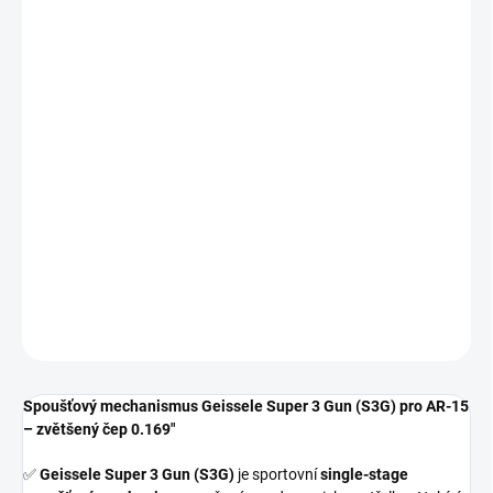
−
+
Spoušťový mechanismus Geissele Super 3 Gun (S3G) pro AR-15
– zvětšený čep 0.169"
✅
Geissele Super 3 Gun (S3G)
je sportovní
single-stage
spoušťový mechanismus
určený pro dynamickou střelbu. Nabízí
odpor
4 lb / 1.81 kg
, extrémně krátký chod a výrazný
reset
. Tato
verze je určena pro pušky
Colt AR
se zvětšeným čepem
0.169" /
4.29 mm
.
DETAILNÍ INFORMACE
ZEPTAT SE
HLÍDAT
Spoušťový mechanismus Geissele Super 3 Gun (S3G) pro AR-15
– zvětšený čep 0.169"
✅
Geissele Super 3 Gun (S3G)
je sportovní
single-stage