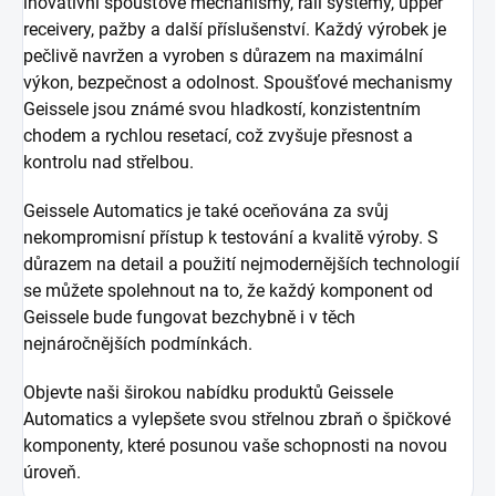
inovativní spoušťové mechanismy, rail systémy, upper
receivery, pažby a další příslušenství. Každý výrobek je
pečlivě navržen a vyroben s důrazem na maximální
výkon, bezpečnost a odolnost. Spoušťové mechanismy
Geissele jsou známé svou hladkostí, konzistentním
chodem a rychlou resetací, což zvyšuje přesnost a
kontrolu nad střelbou.
Geissele Automatics je také oceňována za svůj
nekompromisní přístup k testování a kvalitě výroby. S
důrazem na detail a použití nejmodernějších technologií
se můžete spolehnout na to, že každý komponent od
Geissele bude fungovat bezchybně i v těch
nejnáročnějších podmínkách.
Objevte naši širokou nabídku produktů Geissele
Automatics a vylepšete svou střelnou zbraň o špičkové
komponenty, které posunou vaše schopnosti na novou
úroveň.