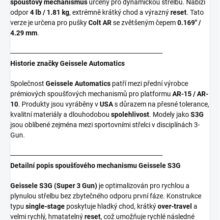
spoušťový mechanismus
určený pro dynamickou střelbu. Nabízí
odpor
4 lb / 1.81 kg
, extrémně krátký chod a výrazný
reset
. Tato
verze je určena pro pušky
Colt AR
se zvětšeným čepem
0.169" /
4.29 mm
.
───────────────────────────────
Historie značky Geissele Automatics
Společnost
Geissele Automatics
patří mezi přední výrobce
prémiových spoušťových mechanismů pro platformu
AR-15 / AR-
10
. Produkty jsou vyráběny v
USA
s důrazem na přesné tolerance,
kvalitní materiály a dlouhodobou
spolehlivost
. Modely jako
S3G
jsou oblíbené zejména mezi sportovními střelci v disciplínách 3-
Gun.
───────────────────────────────
Detailní popis spoušťového mechanismu Geissele S3G
Geissele S3G (Super 3 Gun)
je optimalizován pro rychlou a
plynulou střelbu bez zbytečného odporu první fáze. Konstrukce
typu
single-stage
poskytuje hladký chod, krátký
over-travel
a
velmi rychlý, hmatatelný
reset
, což umožňuje rychlé následné