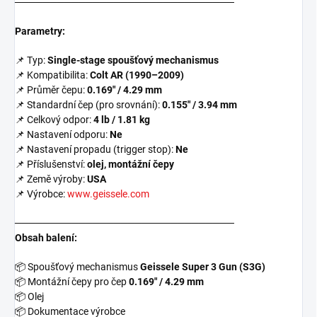
───────────────────────────────
Parametry:
📌 Typ:
Single-stage spoušťový mechanismus
📌 Kompatibilita:
Colt AR (1990–2009)
📌 Průměr čepu:
0.169" / 4.29 mm
📌 Standardní čep (pro srovnání):
0.155" / 3.94 mm
📌 Celkový odpor:
4 lb / 1.81 kg
📌 Nastavení odporu:
Ne
📌 Nastavení propadu (trigger stop):
Ne
📌 Příslušenství:
olej, montážní čepy
📌 Země výroby:
USA
📌 Výrobce:
www.geissele.com
───────────────────────────────
Obsah balení:
📦
Spoušťový mechanismus
Geissele Super 3 Gun (S3G)
📦
Montážní čepy pro čep
0.169" / 4.29 mm
📦
Olej
📦
Dokumentace výrobce