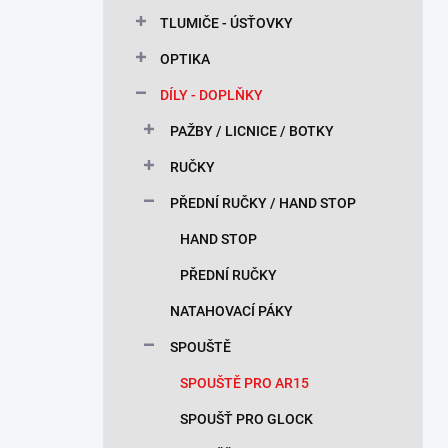
n
TLUMIČE - ÚSŤOVKY
í
p
OPTIKA
a
n
DÍLY - DOPLŇKY
e
PAŽBY / LICNICE / BOTKY
l
RUČKY
PŘEDNÍ RUČKY / HAND STOP
HAND STOP
PŘEDNÍ RUČKY
NATAHOVACÍ PÁKY
SPOUŠTĚ
SPOUŠTĚ PRO AR15
SPOUŠŤ PRO GLOCK