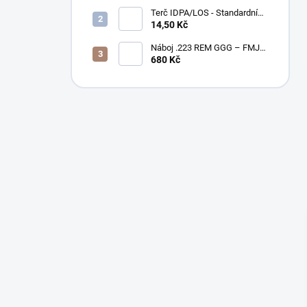
10,5" – BLK
Terč IDPA/LOS - Standardní
velikost
14,50 Kč
Náboj .223 REM GGG – FMJ
55gr / PAPÍROVÉ BALENÍ
680 Kč