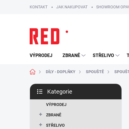
Přejít
KONTAKT
JAK NAKUPOVAT
SHOWROOM OPA
na
obsah
VÝPRODEJ
ZBRANĚ
STŘELIVO
Domů
DÍLY - DOPLŇKY
SPOUŠTĚ
SPOUŠT
P
Kategorie
o
Přeskočit
s
kategorie
t
VÝPRODEJ
r
ZBRANĚ
a
n
STŘELIVO