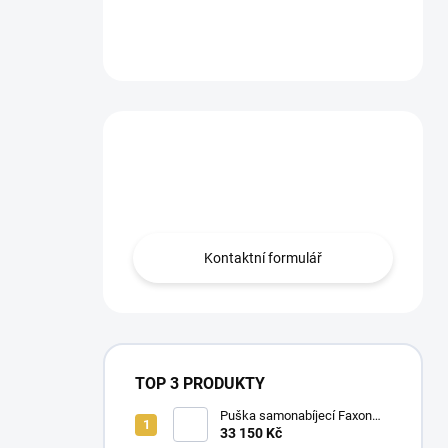
Máte otázku?
Obraťte se na nás.
Kontaktní formulář
TOP 3 PRODUKTY
Puška samonabíjecí Faxon
Ascent pro AR-15 .223 Rem
33 150 Kč