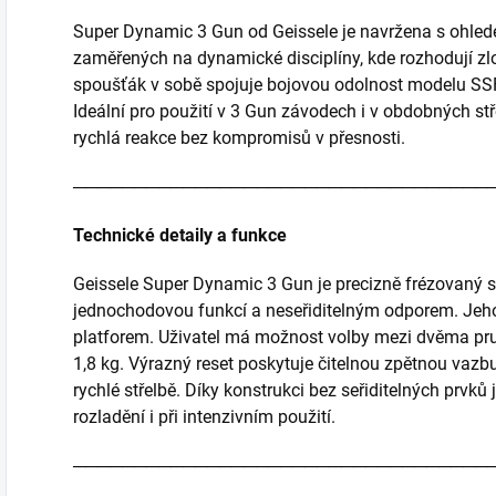
Super Dynamic 3 Gun od Geissele je navržena s ohled
zaměřených na dynamické disciplíny, kde rozhodují zl
spoušťák v sobě spojuje bojovou odolnost modelu SSF
Ideální pro použití v 3 Gun závodech i v obdobných stř
rychlá reakce bez kompromisů v přesnosti.
──────────────────────────────────
Technické detaily a funkce
Geissele Super Dynamic 3 Gun je precizně frézovaný
jednochodovou funkcí a neseřiditelným odporem. Jeho
platforem. Uživatel má možnost volby mezi dvěma pr
1,8 kg. Výrazný reset poskytuje čitelnou zpětnou vazbu
rychlé střelbě. Díky konstrukci bez seřiditelných prvků
rozladění i při intenzivním použití.
──────────────────────────────────