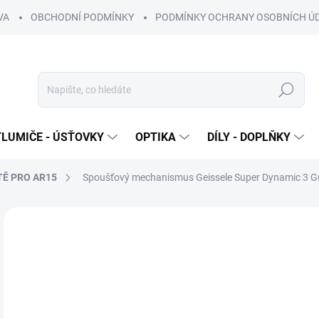
VA
OBCHODNÍ PODMÍNKY
PODMÍNKY OCHRANY OSOBNÍCH Ú
Hledat
TLUMIČE - ÚSŤOVKY
OPTIKA
DÍLY - DOPLŇKY
Ě PRO AR15
Spoušťový mechanismus Geissele Super Dynamic 3 G
2 hodnocení
Podrobnosti hodnocení
ZNAČKA:
GEI
8 
7 1
Měr
SKL