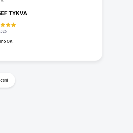
ní.
SEF TYKVA
2026
hno OK.
ocení