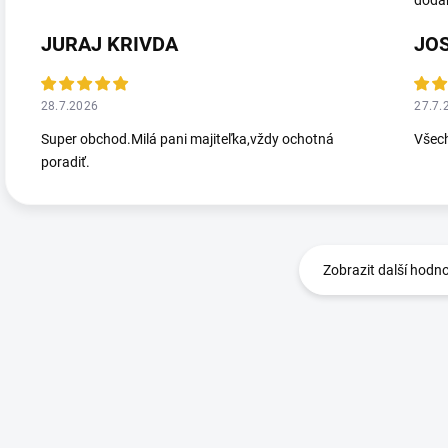
dodá
JURAJ KRIVDA
JO
28.7.2026
27.7.
Super obchod.Milá pani majiteľka,vždy ochotná
Všec
poradiť.
Zobrazit další hodn