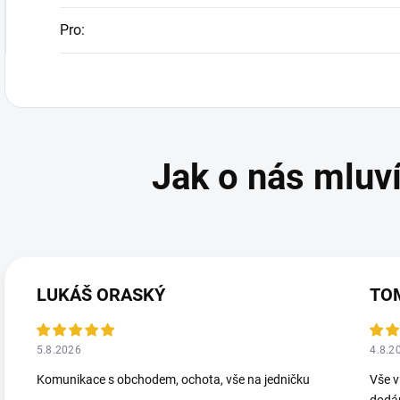
Pro
:
LUKÁŠ ORASKÝ
TO
5.8.2026
4.8.2
Komunikace s obchodem, ochota, vše na jedničku
Vše v