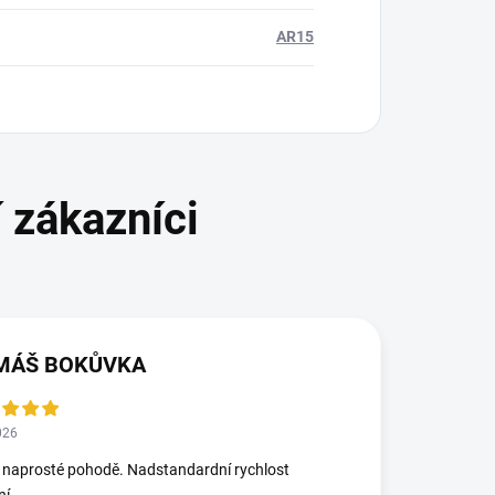
AR15
MÁŠ BOKŮVKA
026
 naprosté pohodě. Nadstandardní rychlost