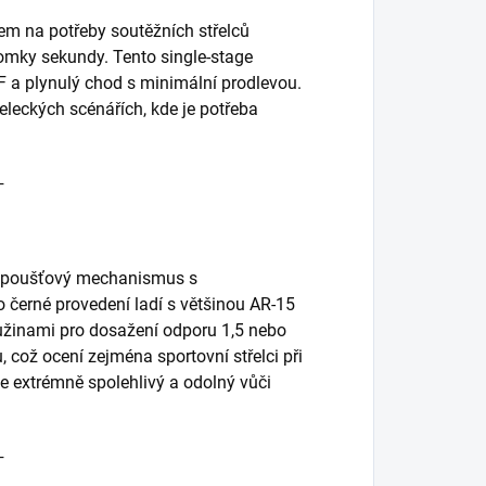
em na potřeby soutěžních střelců
omky sekundy. Tento single-stage
 a plynulý chod s minimální prodlevou.
eleckých scénářích, kde je potřeba
─
 spoušťový mechanismus s
 černé provedení ladí s většinou AR-15
užinami pro dosažení odporu 1,5 nebo
, což ocení zejména sportovní střelci při
 je extrémně spolehlivý a odolný vůči
─