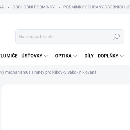
VA
OBCHODNÍ PODMÍNKY
PODMÍNKY OCHRANY OSOBNÍCH Ú
Hledat
TLUMIČE - ÚSŤOVKY
OPTIKA
DÍLY - DOPLŇKY
vý mechanismus Timney pro klikovky Sako - niklovaná
Neohodnoceno
Podrobnosti hodnocení
ZNAČKA
4 
3 9
Měr
OB