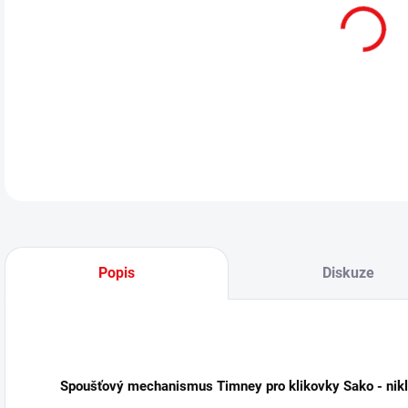
cena
MOŽ
Spo
nikl
DETA
Popis
Diskuze
Spoušťový mechanismus Timney pro klikovky Sako - nik