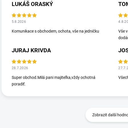
LUKÁŠ ORASKÝ
TO
5.8.2026
4.8.2
Komunikace s obchodem, ochota, vše na jedničku
Vše v
dodá
JURAJ KRIVDA
JO
28.7.2026
27.7.
Super obchod.Milá pani majiteľka,vždy ochotná
Všec
poradiť.
Zobrazit další hodn