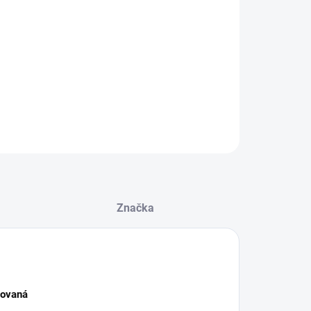
:
NOSTI DORUČENÍ
ušťový mechanismus Timney pro klikovky Sako -
ovaná
ILNÍ INFORMACE
ZEPTAT SE
HLÍDAT
Značka
lovaná