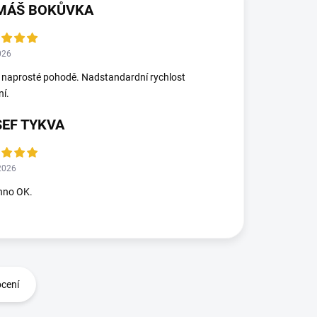
MÁŠ BOKŮVKA
026
 naprosté pohodě. Nadstandardní rychlost
ní.
SEF TYKVA
2026
hno OK.
ocení