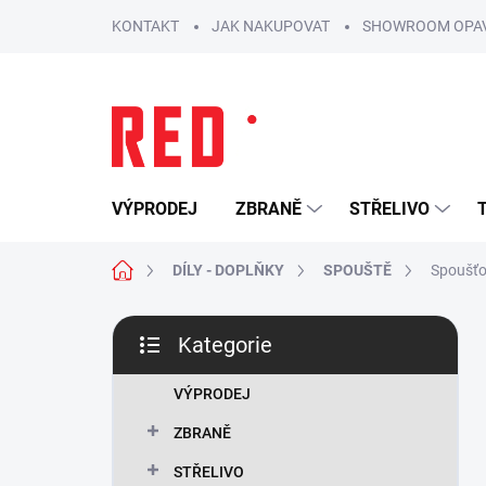
Přejít
KONTAKT
JAK NAKUPOVAT
SHOWROOM OPA
na
obsah
VÝPRODEJ
ZBRANĚ
STŘELIVO
Domů
DÍLY - DOPLŇKY
SPOUŠTĚ
Spoušťo
P
Kategorie
o
Přeskočit
s
kategorie
t
VÝPRODEJ
r
ZBRANĚ
a
n
STŘELIVO