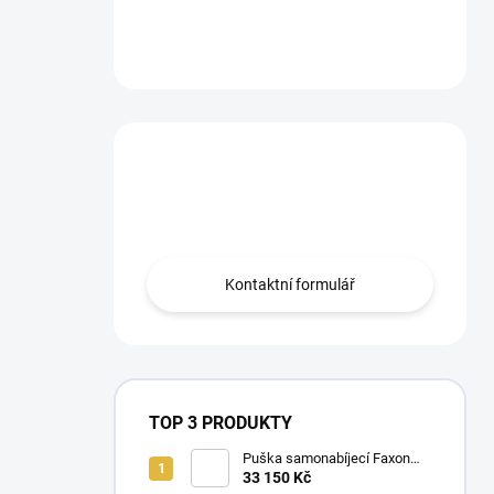
Máte otázku?
Obraťte se na nás.
Kontaktní formulář
TOP 3 PRODUKTY
Puška samonabíjecí Faxon
Ascent pro AR-15 .223 Rem
33 150 Kč