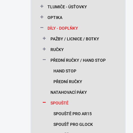
n
TLUMIČE - ÚSŤOVKY
í
p
OPTIKA
a
n
DÍLY - DOPLŇKY
e
PAŽBY / LICNICE / BOTKY
l
RUČKY
PŘEDNÍ RUČKY / HAND STOP
HAND STOP
PŘEDNÍ RUČKY
NATAHOVACÍ PÁKY
SPOUŠTĚ
SPOUŠTĚ PRO AR15
SPOUŠŤ PRO GLOCK