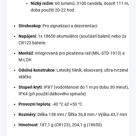
Nízký režim
: 60 lumenů, 3100 candela, dosvit 111 m,
doba použití 20-22 hod
Stroboskop
: Pro signalizaci a dezorientaci
Napájení
: 1x 18650 akumulátor (součástí balení) nebo 2x
CR123 baterie
Montáž
: Integrovaná pro picatinna rail (MIL-STD-1913) a
M-LOK
Odolná konstrukce
: Letecký hliník, eloxovaný, ultra-tvrzené
sklíčko
Stupeň krytí
: IPX7 (vodotěsnost do 1 m po dobu 30 minut),
IPX4 (při použití dálkového spínače)
Provozní teplota
: -40 °C až +50 °C
Rozměry
: Délka 138 mm / Šířka 36,8 mm / Výška 43,7 mm
Hmotnost
: 187,1 g (CR123), 204,1 g (18650)