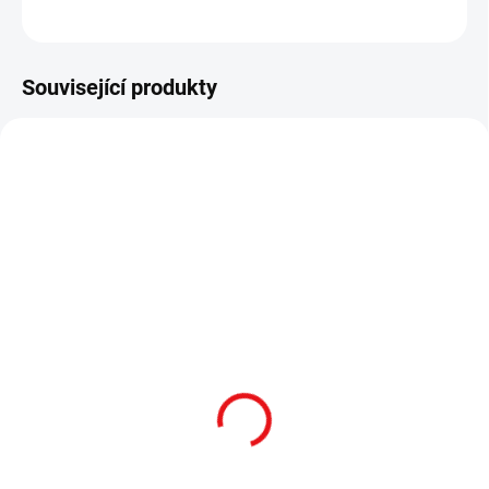
ZEPTAT SE
HLÍDAT
Související produkty
SKLADEM
SKLADEM
Zbraňová svítilna
Podvěsná zbraňová
SureFire M640V Pro /
svítilna SureFire
350 lm / 120 mW – BLK
M640DFT PRO / 700 lm –
FDE