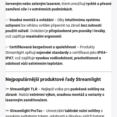
červeným nebo zeleným laserem
, které umožňují
rychlé a přesné
zamíření cíle i v extrémních podmínkách
.
✅
Snadná montáž a ovládání
– Díky
intuitivnímu systému
uchycení
lze většinu svítilen připevnit na zbraň
bez nutnosti
použití nářadí
. Ovládání je
přizpůsobené pro praváky i leváky
,
což zajišťuje
maximální ergonomii
.
✅
Certifikovaná bezpečnost a spolehlivost
– Produkty
Streamlight splňují
vojenské standardy
a certifikace jako
IPX4–
IPX7
, což zajišťuje
vysokou voděodolnost, prachotěsnost a
odolnost vůči extrémním teplotám
.
Nejpopulárnější produktové řady Streamlight
🔦
Streamlight TLR
– Nejlepší volba pro
podvěsné svítilny na
zbraně
. Nabízí
extrémní výkon, snadnou montáž a varianty s
laserovým zaměřovačem
.
🔦
Streamlight ProTac
– Univerzální
taktické ruční svítilny
s
vysokým světelným tokem, odolností a dlouhou výdrží baterie.