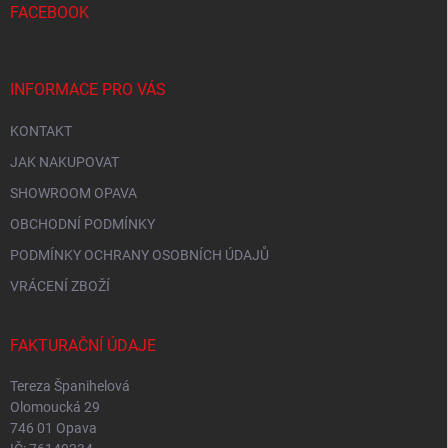
í
FACEBOOK
INFORMACE PRO VÁS
KONTAKT
JAK NAKUPOVAT
SHOWROOM OPAVA
OBCHODNÍ PODMÍNKY
PODMÍNKY OCHRANY OSOBNÍCH ÚDAJŮ
VRÁCENÍ ZBOŽÍ
FAKTURAČNÍ ÚDAJE
Tereza Španihelová
Olomoucká 29
746 01 Opava