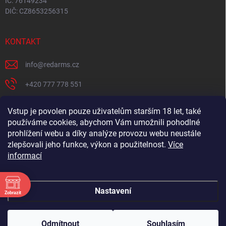
IČ: 76149234
DIČ: CZ8653256315
KONTAKT
info
@
redarms.cz
+420 777 778 551
REDARMS na Facebooku
Vstup je povolen pouze uživatelům starším 18 let, také
používáme cookies, abychom Vám umožnili pohodlné
redarms_cz/
prohlížení webu a díky analýze provozu webu neustále
YOUTUBE
zlepšovali jeho funkce, výkon a použitelnost.
Více
informací
@misswick_cz
Nastavení
Zobrazit
ÁNÍ
Copyright 2026
REDARMS.CZ
. Všechna práva vyhrazena.
Upravit nastavení
Chcete navštívit můj showroom? Tak volej 📞 777 778
ÁNÍ
cookies
551 ideálně 2. dny předem, at nejsem na rozvozu. Chci se
Odmítnout
Souhlasím