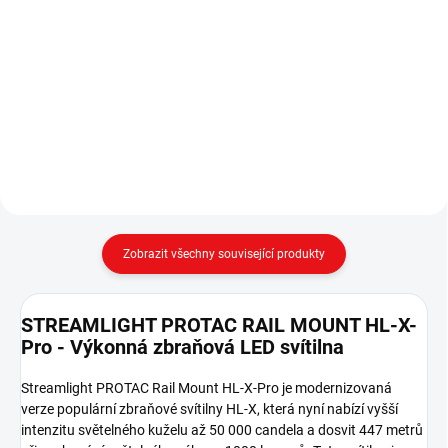
Zbraňová svítilna SureFire
Podvěsná zbraňová svítilna
M640V Pro / 350 lm / 120 mW –
SureFire M640DFT PRO / 700 lm
BLK ✅ SureFire M640V Pro je
– FDE ✅ SureFire M640DFT PRO
profesionální zbraňová svítilna s
z řady TURBO je vysoce výkonná
IR přísvitem, která nabízí 350
LED zbraňová svítilna s extrémní
lumenů / 12 750 candela v...
intenzitou 100 000 candela...
Zobrazit všechny související produkty
STREAMLIGHT PROTAC RAIL MOUNT HL-X-
Pro - Výkonná zbraňová LED svítilna
Streamlight PROTAC Rail Mount HL-X-Pro je modernizovaná
verze populární zbraňové svítilny HL-X, která nyní nabízí vyšší
intenzitu světelného kuželu až 50 000 candela a dosvit 447 metrů