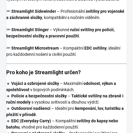
🔦
Streamlight Sidewinder
– Profesionální
svítilny pro vojenské
a záchranné složky
, kompatibilní s nočním viděním.
🔦
Streamlight Stinger
– Výkonné
ruční svítilny pro policii,
bezpečnostní složky a pracovní použití
.
🔦
Streamlight Microstream
– Kompaktní
EDC svítilny
, ideální
pro každodenní nošení a civilní použití.
Pro koho je Streamlight určen?
🔹
Vojáci a ozbrojené složky
– Maximální
odolnost, výkon a
spolehlivost
v bojových podmínkách.
🔹
Policie a bezpečnostní složky
–
Taktické svítilny na zbraně i
ruční modely
s vysokou svítivostí a dlouhou výdrží.
🔹
Outdooroví nadšenci
– Ideální pro
kempování, lov, turistiku a
přežití v přírodě
.
🔹
EDC (Everyday Carry)
– Kompaktní
svítilny do kapsy nebo
batohu
, vhodné pro každodenní použití.