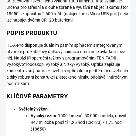
při zachování světelného výkonu 1000 lumenů. Tato svítilna je
určena pro střední a dlouhé zbraně a využívá nabíjecí akumulátor
18650 s kapacitou 2 600 mAh (nabíjení přes Micro USB port) nebo
lze napájet dvěma CR123 bateriemi.
POPIS PRODUKTU
HL-X-Pro disponuje duálním patním spínačem s integrovaným
otvorem pro kabelový dálkový spínač a umožňuje ovládání i bez
něj. Nabízí tři operační režimy s programováním TEN-TAP®:
Vysoký/Stroboskop, Vysoký a Nízký/Vysoký. Optika zajišťuje
koncentrovaný paprsek světla s optimálním periférním osvětlením
a díky robustní konstrukci z leteckého hliníku odolává i náročným
podmínkám.
KLÍČOVÉ PARAMETRY
Světelný výkon
:
Vysoký režim
: 1000 lumenů, 50 000 candela, dosvit
447 m, doba použití 1,25 hod (CR123) / 1,75 hod
(18650)