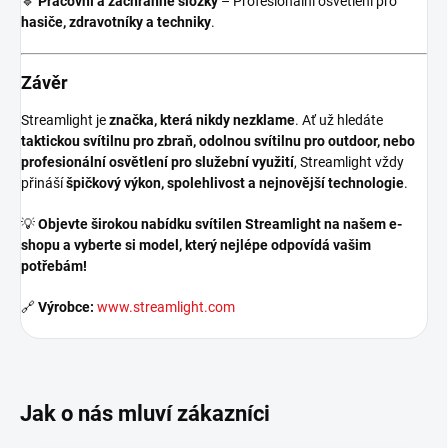
🔹
Pracovní a záchranné složky
– Profesionální osvětlení pro
hasiče, zdravotníky a techniky
.
Závěr
Streamlight je
značka, která nikdy nezklame
. Ať už hledáte
taktickou svítilnu pro zbraň, odolnou svítilnu pro outdoor, nebo
profesionální osvětlení pro služební využití
, Streamlight vždy
přináší
špičkový výkon, spolehlivost a nejnovější technologie
.
💡
Objevte širokou nabídku svítilen Streamlight na našem e-
shopu a vyberte si model, který nejlépe odpovídá vašim
potřebám!
🔗
Výrobce:
www.streamlight.com