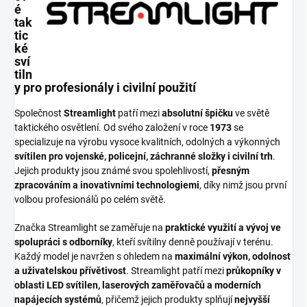
é
tak
tic
ké
sví
tiln
y pro profesionály i civilní použití
Společnost
Streamlight
patří mezi
absolutní špičku
ve světě
taktického osvětlení. Od svého založení v roce
1973
se
specializuje na výrobu vysoce kvalitních, odolných a výkonných
svítilen pro vojenské, policejní, záchranné složky i civilní trh
.
Jejich produkty jsou známé svou spolehlivostí,
přesným
zpracováním a inovativními technologiemi
, díky nimž jsou první
volbou profesionálů po celém světě.
Značka Streamlight se zaměřuje na
praktické využití a vývoj ve
spolupráci s odborníky
, kteří svítilny denně používají v terénu.
Každý model je navržen s ohledem na
maximální výkon, odolnost
a uživatelskou přívětivost
. Streamlight patří mezi
průkopníky v
oblasti LED svítilen, laserových zaměřovačů a moderních
napájecích systémů
, přičemž jejich produkty splňují
nejvyšší