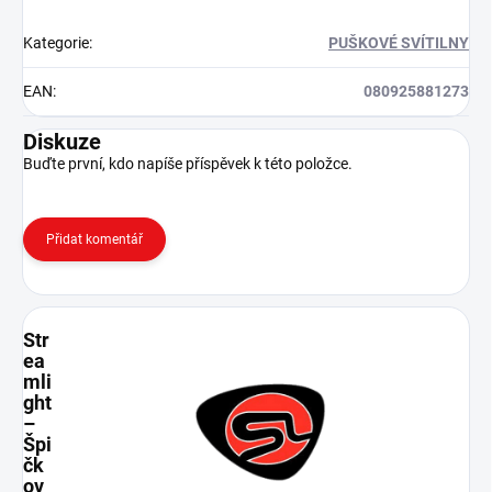
Kategorie
:
PUŠKOVÉ SVÍTILNY
EAN
:
080925881273
Diskuze
Buďte první, kdo napíše příspěvek k této položce.
Přidat komentář
Str
ea
mli
ght
–
Špi
čk
ov