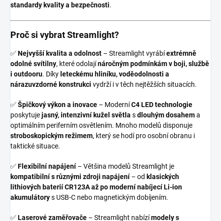
standardy kvality a bezpečnosti
.
Proč si vybrat Streamlight?
✅
Nejvyšší kvalita a odolnost
– Streamlight vyrábí
extrémně
odolné svítilny
, které odolají
náročným podmínkám v boji, službě
i outdooru
. Díky
leteckému hliníku, voděodolnosti a
nárazuvzdorné konstrukci
vydrží i v těch nejtěžších situacích.
✅
Špičkový výkon a inovace
– Moderní
C4 LED technologie
poskytuje
jasný, intenzivní kužel světla
s
dlouhým dosahem
a
optimálním periferním osvětlením. Mnoho modelů disponuje
stroboskopickým režimem
, který se hodí pro osobní obranu i
taktické situace.
✅
Flexibilní napájení
– Většina modelů Streamlight je
kompatibilní s různými zdroji napájení
– od
klasických
lithiových baterií CR123A až po moderní nabíjecí Li-ion
akumulátory
s USB-C nebo magnetickým dobíjením.
✅
Laserové zaměřovače
– Streamlight nabízí
modely s