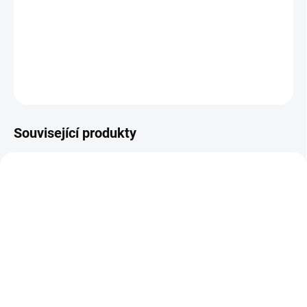
Střela Barnes, Tipped TSX, .30/ .308", 168GR, TTSX BT
DETAILNÍ INFORMACE
ZEPTAT SE
HLÍDAT
Související produkty
SKLADEM
SKLADEM
Střela Nosler, E-Tip, .30/
Střela Hornady, SUB-X,
.308", 150GR (9,7g), E-