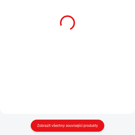
.30"/.308", 190GR, SUB-X
Tip
Střela Hornady, SUB-X, .30"/.308",
Střela Nosler, E-Tip, .30/ .308",
190GR, SUB-X
150GR (9,7g), E-Tip
Zobrazit všechny související produkty