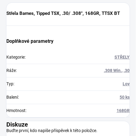
Střela Barnes, Tipped TSX, .30/ .308", 168GR, TTSX BT
Doplňkové parametry
Kategorie
:
STŘELY
Ráže
:
.308 Win.
,
.30
Typ
:
Lov
Balení
:
50 ks
Hmotnost
:
168GR
Diskuze
Buďte první, kdo napíše příspěvek k této položce.