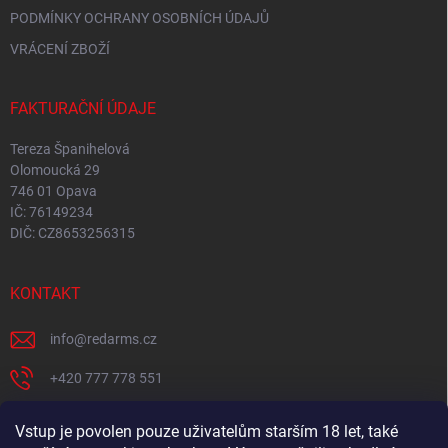
PODMÍNKY OCHRANY OSOBNÍCH ÚDAJŮ
VRÁCENÍ ZBOŽÍ
FAKTURAČNÍ ÚDAJE
Tereza Španihelová
Olomoucká 29
746 01 Opava
IČ: 76149234
DIČ: CZ8653256315
KONTAKT
info
@
redarms.cz
+420 777 778 551
REDARMS na Facebooku
Vstup je povolen pouze uživatelům starším 18 let, také