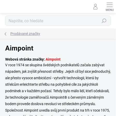
Přejít
na
obsah
Hledat
Prodávané značky
Aimpoint
Webová stránka značky:
Aimpoint
V roce 1974 se skupina švédských podnikatelů začala zabývat
nápadem, jak zvýšit přesnost střelby. Jejich cíl byl sice jednoduchý,
ale přesto vysoce ambiciózní - vytvořit technologii, která by
střelcům erleichterte střelbu na pohyblivé cíle za jakýchkoli
podmínek a v každém počasí. Tehdy bylo málo lidí, kteří očekávali,
že technologie zaměřovačů Aimpoint® s červeným záměrným
bodem provede doslova revoluci ve střeleckém průmyslu.
Společnost Aimpoint uvedla svůj první produkt na trh v roce 1975,