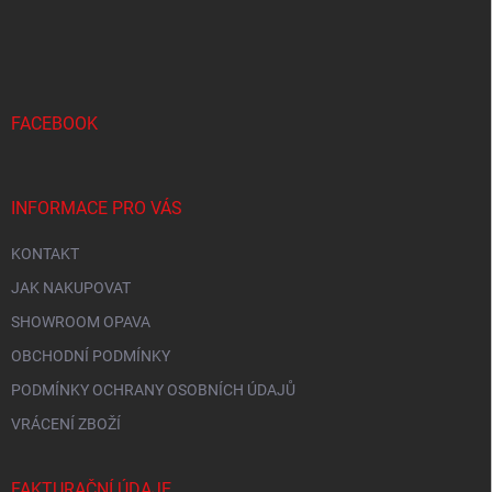
Z
a
á
c
p
í
p
a
r
t
v
í
FACEBOOK
k
y
v
ý
INFORMACE PRO VÁS
p
i
KONTAKT
s
u
JAK NAKUPOVAT
SHOWROOM OPAVA
OBCHODNÍ PODMÍNKY
PODMÍNKY OCHRANY OSOBNÍCH ÚDAJŮ
VRÁCENÍ ZBOŽÍ
FAKTURAČNÍ ÚDAJE