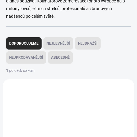
a dnes používají kolimátorové zaměřovače tohoto výrobce na 3
miliony lovců, elitních střelců, profesionálů a zbraňových
nadšenců po celém světě.
Ř
a
DOPORUČUJEME
NEJLEVNĚJŠÍ
NEJDRAŽŠÍ
z
e
NEJPRODÁVANĚJŠÍ
ABECEDNĚ
n
í
1
položek celkem
p
V
r
ý
o
p
d
i
u
s
k
p
t
r
ů
o
d