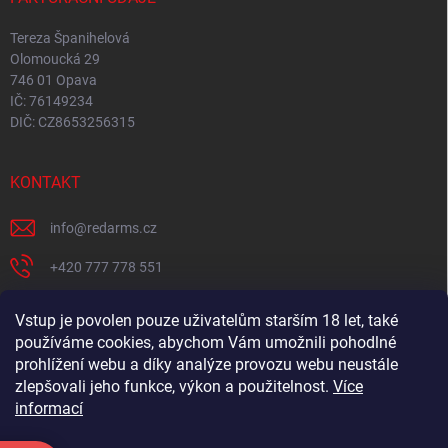
Tereza Španihelová
Olomoucká 29
746 01 Opava
IČ: 76149234
DIČ: CZ8653256315
KONTAKT
info
@
redarms.cz
+420 777 778 551
REDARMS na Facebooku
Vstup je povolen pouze uživatelům starším 18 let, také
používáme cookies, abychom Vám umožnili pohodlné
redarms_cz/
prohlížení webu a díky analýze provozu webu neustále
YOUTUBE
zlepšovali jeho funkce, výkon a použitelnost.
Více
informací
@misswick_cz