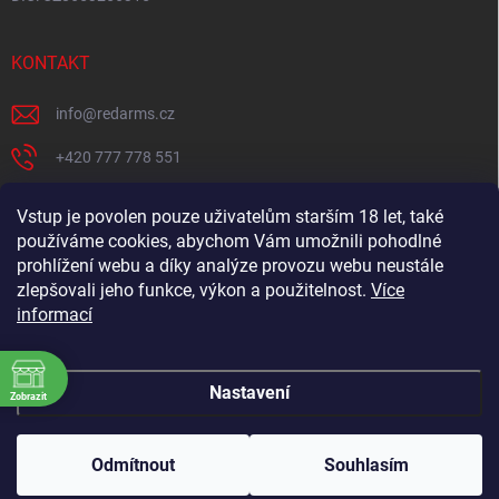
KONTAKT
info
@
redarms.cz
+420 777 778 551
REDARMS na Facebooku
Vstup je povolen pouze uživatelům starším 18 let, také
používáme cookies, abychom Vám umožnili pohodlné
redarms_cz/
prohlížení webu a díky analýze provozu webu neustále
YOUTUBE
zlepšovali jeho funkce, výkon a použitelnost.
Více
informací
@misswick_cz
Nastavení
Zobrazit
ÁNÍ
Copyright 2026
REDARMS.CZ
. Všechna práva vyhrazena.
Upravit nastavení
Chcete navštívit můj showroom? Tak volej 📞 777 778
ÁNÍ
cookies
551 ideálně 2. dny předem, at nejsem na rozvozu. Chci se
Odmítnout
Souhlasím
ÁNÍ
ti naplno věnovat. ❤️ Těším se, MISSWICK 🔫
Vytvořil Shoptet