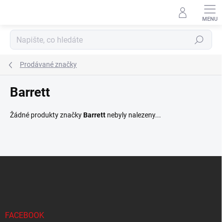
Přejít
na
obsah
Hledat
Prodávané značky
Barrett
Žádné produkty značky
Barrett
nebyly nalezeny...
Z
á
p
a
t
í
FACEBOOK