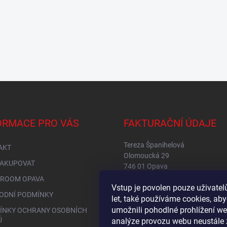
ORMACE PRO VÁS
FAKTURAČNÍ ÚDAJE
Tereza Španihelová
AKT
Olomoucká 29
NAKUPOVAT
746 01 Opava
IČ: 76149234
ROOM OPAVA
Vstup je povolen pouze uživate
DIČ: CZ8653256315
ODNÍ PODMÍNKY
let, také používáme cookies, a
umožnili pohodlné prohlížení we
ÍNKY OCHRANY OSOBNÍCH
Ů
analýze provozu webu neustále 