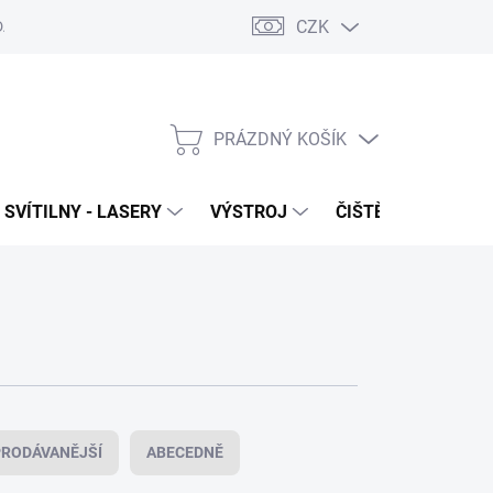
CZK
DAJŮ
VRÁCENÍ ZBOŽÍ
PRÁZDNÝ KOŠÍK
NÁKUPNÍ
KOŠÍK
SVÍTILNY - LASERY
VÝSTROJ
ČIŠTĚNÍ - NÁŘADÍ
RODÁVANĚJŠÍ
ABECEDNĚ