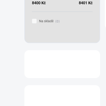
8400
Kč
8401
Kč
Na skladě
0
Máte otázku?
Obraťte se na nás.