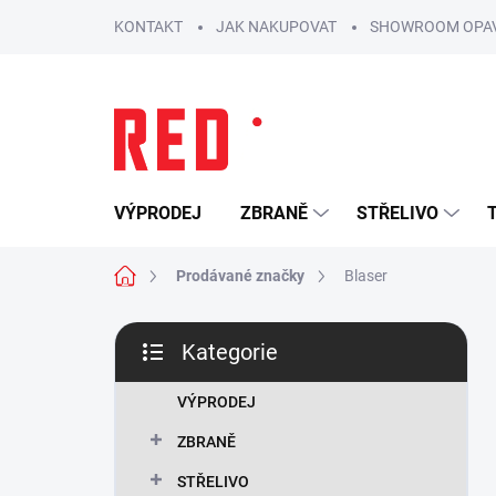
Přejít
KONTAKT
JAK NAKUPOVAT
SHOWROOM OPA
na
obsah
VÝPRODEJ
ZBRANĚ
STŘELIVO
Domů
Prodávané značky
Blaser
P
Kategorie
o
Přeskočit
s
kategorie
t
VÝPRODEJ
r
ZBRANĚ
a
n
STŘELIVO