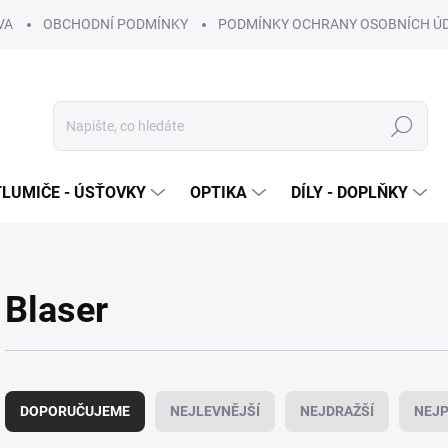
VA
OBCHODNÍ PODMÍNKY
PODMÍNKY OCHRANY OSOBNÍCH Ú
Hledat
TLUMIČE - ÚSŤOVKY
OPTIKA
DÍLY - DOPLŇKY
Blaser
Ř
a
DOPORUČUJEME
NEJLEVNĚJŠÍ
NEJDRAŽŠÍ
NEJP
z
e