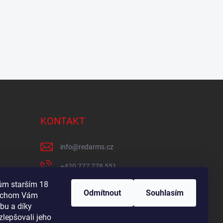
KONTAKT
info
@
redarms.cz
+420 777 778 551
lům starším 18
REDARMS na Facebooku
Odmítnout
Souhlasím
bychom Vám
redarms_cz/
bu a díky
zlepšovali jeho