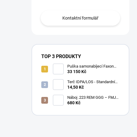
Kontaktní formulář
TOP 3 PRODUKTY
Puška samonabíjecí Faxon
Ascent pro AR-15 .223 Rem
33 150 Kč
10,5" – BLK
Terč IDPA/LOS - Standardní
velikost
14,50 Kč
Náboj .223 REM GGG – FMJ
55gr / PAPÍROVÉ BALENÍ
680 Kč