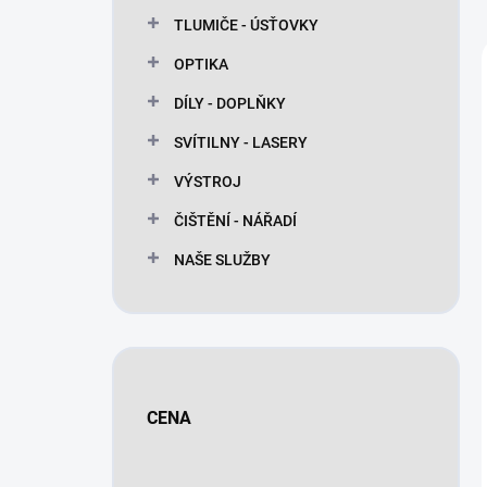
n
TLUMIČE - ÚSŤOVKY
í
p
OPTIKA
a
n
DÍLY - DOPLŇKY
e
SVÍTILNY - LASERY
l
VÝSTROJ
ČIŠTĚNÍ - NÁŘADÍ
NAŠE SLUŽBY
CENA