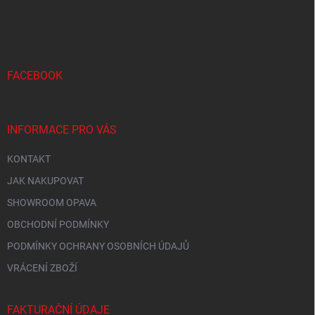
a
á
c
p
í
p
a
r
t
v
í
FACEBOOK
k
y
v
ý
INFORMACE PRO VÁS
p
i
KONTAKT
s
u
JAK NAKUPOVAT
SHOWROOM OPAVA
OBCHODNÍ PODMÍNKY
PODMÍNKY OCHRANY OSOBNÍCH ÚDAJŮ
VRÁCENÍ ZBOŽÍ
FAKTURAČNÍ ÚDAJE