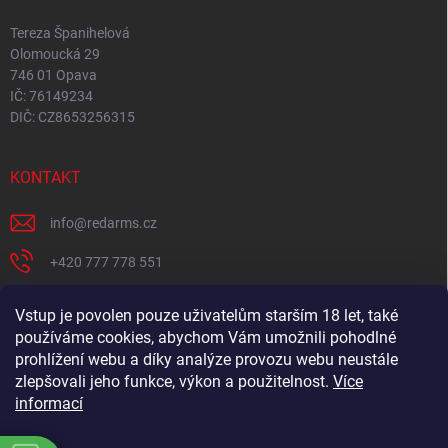
Tereza Španihelová
Olomoucká 29
746 01 Opava
IČ: 76149234
DIČ: CZ8653256315
KONTAKT
info
@
redarms.cz
+420 777 778 551
REDARMS na Facebooku
Vstup je povolen pouze uživatelům starším 18 let, také
používáme cookies, abychom Vám umožnili pohodlné
redarms_cz/
prohlížení webu a díky analýze provozu webu neustále
YOUTUBE
zlepšovali jeho funkce, výkon a použitelnost.
Více
informací
@misswick_cz