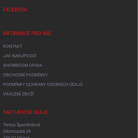
t
v
ý
í
FACEBOOK
p
i
s
u
INFORMACE PRO VÁS
KONTAKT
JAK NAKUPOVAT
SHOWROOM OPAVA
OBCHODNÍ PODMÍNKY
PODMÍNKY OCHRANY OSOBNÍCH ÚDAJŮ
VRÁCENÍ ZBOŽÍ
FAKTURAČNÍ ÚDAJE
Tereza Španihelová
Olomoucká 29
746 01 Opava