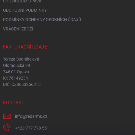
SHOWROOM OPAVA
OBCHODNÍ PODMÍNKY
PODMÍNKY OCHRANY OSOBNÍCH ÚDAJŮ
VRÁCENÍ ZBOŽÍ
FAKTURAČNÍ ÚDAJE
Tereza Španihelová
Olomoucká 29
746 01 Opava
IČ: 76149234
DIČ: CZ8653256315
KONTAKT
info
@
redarms.cz
+420 777 778 551