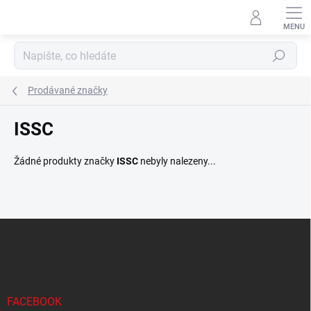
Přejít
na
obsah
Hledat
Prodávané značky
ISSC
Žádné produkty značky
ISSC
nebyly nalezeny...
Z
á
p
a
t
í
FACEBOOK