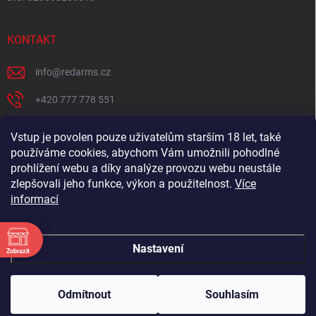
KONTAKT
info
@
redarms.cz
+420 777 778 551
REDARMS na Facebooku
Vstup je povolen pouze uživatelům starším 18 let, také
používáme cookies, abychom Vám umožnili pohodlné
redarms_cz/
prohlížení webu a díky analýze provozu webu neustále
YOUTUBE
zlepšovali jeho funkce, výkon a použitelnost.
Více
informací
@misswick_cz
Nastavení
Zobrazit
ÁNÍ
Copyright 2026
REDARMS.CZ
. Všechna práva vyhrazena.
Upravit nastavení
Chcete navštívit můj showroom? Tak volej 📞 777 778
ÁNÍ
cookies
551 ideálně 2. dny předem, at nejsem na rozvozu. Chci se
Odmítnout
Souhlasím
ÁNÍ
ti naplno věnovat. ❤️ Těším se, MISSWICK 🔫
Vytvořil Shoptet