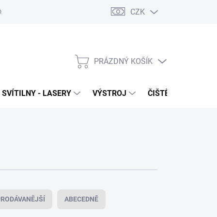
CZK
DAJŮ
VRÁCENÍ ZBOŽÍ
PRÁZDNÝ KOŠÍK
NÁKUPNÍ
KOŠÍK
SVÍTILNY - LASERY
VÝSTROJ
ČIŠTĚNÍ - NÁŘADÍ
RODÁVANĚJŠÍ
ABECEDNĚ