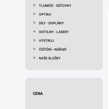
n
TLUMIČE - ÚSŤOVKY
í
p
OPTIKA
a
n
DÍLY - DOPLŇKY
e
SVÍTILNY - LASERY
l
VÝSTROJ
ČIŠTĚNÍ - NÁŘADÍ
NAŠE SLUŽBY
CENA