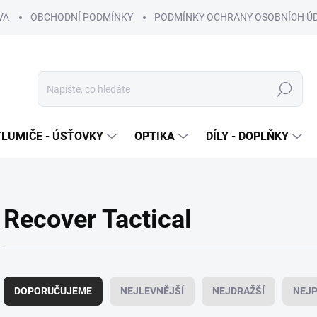
VA
OBCHODNÍ PODMÍNKY
PODMÍNKY OCHRANY OSOBNÍCH Ú
Hledat
TLUMIČE - ÚSŤOVKY
OPTIKA
DÍLY - DOPLŇKY
Recover Tactical
Ř
a
DOPORUČUJEME
NEJLEVNĚJŠÍ
NEJDRAŽŠÍ
NEJP
z
e