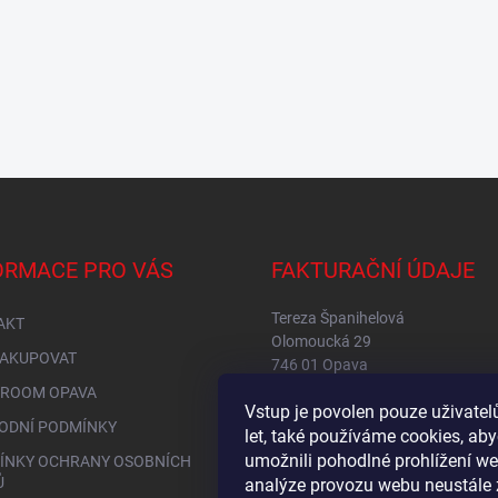
ORMACE PRO VÁS
FAKTURAČNÍ ÚDAJE
Tereza Španihelová
AKT
Olomoucká 29
NAKUPOVAT
746 01 Opava
IČ: 76149234
ROOM OPAVA
Vstup je povolen pouze uživate
DIČ: CZ8653256315
ODNÍ PODMÍNKY
let, také používáme cookies, a
umožnili pohodlné prohlížení we
ÍNKY OCHRANY OSOBNÍCH
Ů
analýze provozu webu neustále 