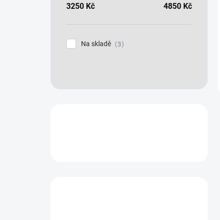
3250
Kč
4850
Kč
Na skladě
3
Máte otázku?
Obraťte se na nás.