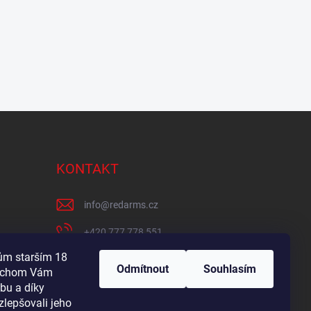
KONTAKT
info
@
redarms.cz
+420 777 778 551
lům starším 18
REDARMS na Facebooku
Odmítnout
Souhlasím
bychom Vám
redarms_cz/
bu a díky
zlepšovali jeho