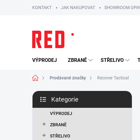
Přejít
KONTAKT
JAK NAKUPOVAT
SHOWROOM OPA
na
obsah
VÝPRODEJ
ZBRANĚ
STŘELIVO
Domů
Prodávané značky
Recover Tactical
P
Kategorie
o
Přeskočit
s
kategorie
t
VÝPRODEJ
r
ZBRANĚ
a
n
STŘELIVO