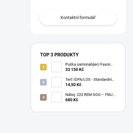
Kontaktní formulář
TOP 3 PRODUKTY
Puška samonabíjecí Faxon
Ascent pro AR-15 .223 Rem
33 150 Kč
10,5" – BLK
Terč IDPA/LOS - Standardní
velikost
14,50 Kč
Náboj .223 REM GGG – FMJ
55gr / PAPÍROVÉ BALENÍ
680 Kč