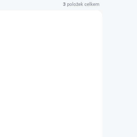
3
položek celkem
ADEM
SKLADEM
ver
Stabilizer Kit Recover
Tactical 2020H
le
konverze pro pistole
Glock – BLK