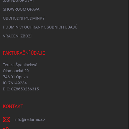
JAK NAKUPOVAT
SHOWROOM OPAVA
OBCHODNÍ PODMÍNKY
PODMÍNKY OCHRANY OSOBNÍCH ÚDAJŮ
VRÁCENÍ ZBOŽÍ
FAKTURAČNÍ ÚDAJE
Tereza Španihelová
Olomoucká 29
746 01 Opava
IČ: 76149234
DIČ: CZ8653256315
KONTAKT
info
@
redarms.cz