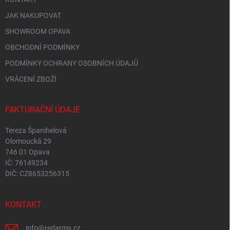
JAK NAKUPOVAT
SHOWROOM OPAVA
OBCHODNÍ PODMÍNKY
PODMÍNKY OCHRANY OSOBNÍCH ÚDAJŮ
VRÁCENÍ ZBOŽÍ
FAKTURAČNÍ ÚDAJE
Tereza Španihelová
Olomoucká 29
746 01 Opava
IČ: 76149234
DIČ: CZ8653256315
KONTAKT
info
@
redarms.cz